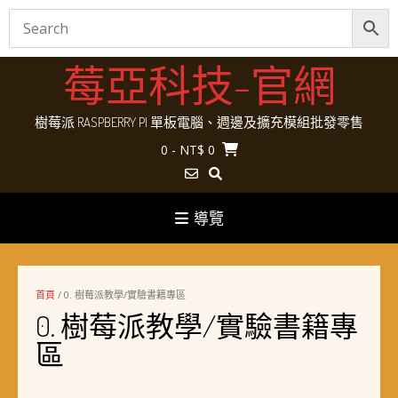
Skip
莓亞科技-官網
to
content
樹莓派 RASPBERRY PI 單板電腦、週邊及擴充模組批發零售
0
- NT$ 0
導覽
首頁
/ 0. 樹莓派教學/實驗書籍專區
0. 樹莓派教學/實驗書籍專
區