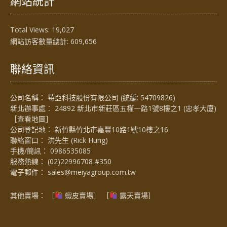
網站統計
Total Views:
19,027
網站訪客數量總計:
609,656
聯絡資訊
公司名稱： 莓亞科技股份有限公司 (統編: 54709826)
新北辦事處： 24892 新北市新莊區五權一路1號8樓之1 (忠孝大廈)
［
查看地圖
］
公司登記地： 新竹縣竹北市嘉豐10路1號10樓之16
聯絡窗口： 洪先生 (Rick Hung)
手機/簡訊：
0986535085
服務熱線：
(02)22996708 #350
電子郵件：
sales@meiyagroup.com.tw
其他賣場： ［
蝦皮賣場
］ ［
露天賣場］