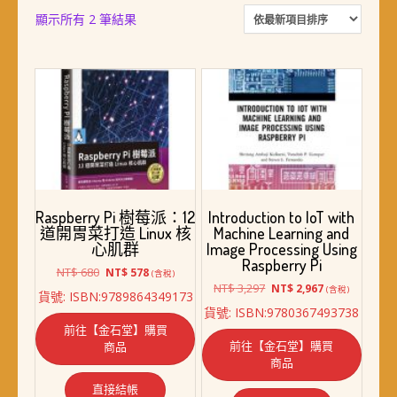
依
顯示所有 2 筆結果
最
新
項
目
排
序
Raspberry Pi 樹莓派：12
Introduction to IoT with
道開胃菜打造 Linux 核
Machine Learning and
心肌群
Image Processing Using
Raspberry Pi
原
目
NT$
680
NT$
578
(含稅)
始
前
原
目
NT$
3,297
NT$
2,967
(含稅)
貨號: ISBN:9789864349173
價
價
始
前
貨號: ISBN:9780367493738
格：
格：
價
價
前往【金石堂】購買
NT$ 680。
NT$ 578。
格：
格：
前往【金石堂】購買
商品
NT$ 3,297。
NT$ 2,967。
商品
直接結帳