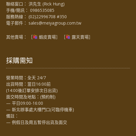
聯絡窗口： 洪先生 (Rick Hung)
手機/簡訊：
0986535085
服務熱線：
(02)22996708 #350
電子郵件：
sales@meiyagroup.com.tw
其他賣場： ［
蝦皮賣場
］ ［
露天賣場］
採購需知
營業時間：全天 24/7
出貨時間：當日16:00前
(14:00後訂單安排次日出貨)
面交時間及地點：(預約制)
— 平日09:00-16:00
— 新北辦事處大樓門口(可臨停機車)
備註：
— 例假日及周五暫停出貨及面交