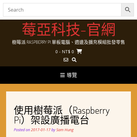
Skip
莓亞科技-官網
to
content
樹莓派 RASPBERRY PI 單板電腦、週邊及擴充模組批發零售
0
- NT$ 0
導覽
使用樹莓派（Raspberry
Pi）架設廣播電台
Posted on
2017-01-17
by
Sam Hung