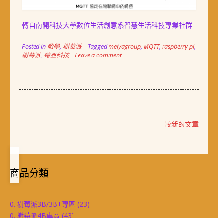
轉自南開科技大學數位生活創意系智慧生活科技專業社群
Posted in
教學
,
樹莓派
Tagged
meiyagroup
,
MQTT
,
raspberry pi
,
樹莓派
,
莓亞科技
Leave a comment
文
較新的文章
章
導
覽
商品分類
0. 樹莓派3B/3B+專區
(23)
0. 樹莓派4B專區
(43)