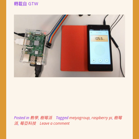
轉載自 GTW
Posted in
教學
,
樹莓派
Tagged
meiyagroup
,
raspberry pi
,
樹莓
派
,
莓亞科技
Leave a comment