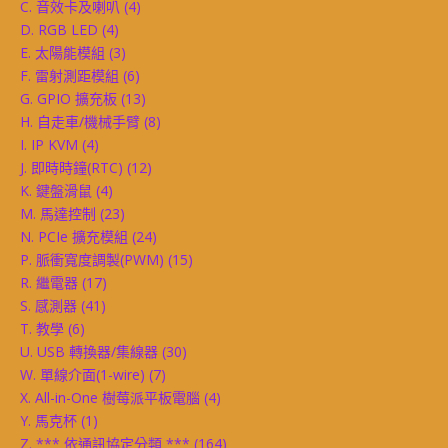
C. 音效卡及喇叭
(4)
D. RGB LED
(4)
E. 太陽能模組
(3)
F. 雷射測距模組
(6)
G. GPIO 擴充板
(13)
H. 自走車/機械手臂
(8)
I. IP KVM
(4)
J. 即時時鐘(RTC)
(12)
K. 鍵盤滑鼠
(4)
M. 馬達控制
(23)
N. PCIe 擴充模組
(24)
P. 脈衝寬度調製(PWM)
(15)
R. 繼電器
(17)
S. 感測器
(41)
T. 教學
(6)
U. USB 轉換器/集線器
(30)
W. 單線介面(1-wire)
(7)
X. All-in-One 樹莓派平板電腦
(4)
Y. 馬克杯
(1)
Z. *** 依通訊協定分類 ***
(164)