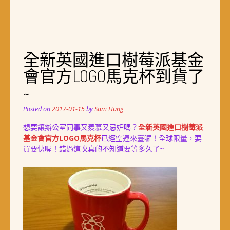
全新英國進口樹莓派基金
會官方LOGO馬克杯到貨了
~
Posted on
2017-01-15
by
Sam Hung
想要讓辦公室同事又羨慕又忌妒嗎？
全新英國進口樹莓派
基金會官方LOGO馬克杯
已經空運來臺囉！全球限量，要
買要快喔！錯過這次真的不知道要等多久了~