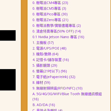
0. 樹莓派CM4專區
(23)
0. 樹莓派CM5專區
(3)
0. 樹莓派Pico專區
(30)
0. 樹莓派Zero專區
(21)
0. 樹莓派教學/實驗書籍專區
(2)
0. 清倉特賣專區(50% OFF)
(14)
0.1 Nvidia Jetson Nano 專區
(16)
1. 主機板
(57)
2. 電源/UPS/POE
(48)
3. 機殼/散熱
(64)
4. 記憶卡/儲存裝置
(16)
5. 攝影鏡頭
(29)
6. 螢幕(21吋以下)
(96)
7. 電子紙(ePaper/eInk)
(32)
8. 線材
(59)
9. 無線射頻辨識(RFID/NFC)
(10)
A. 5G/4G/3G/WIFI/Blue Tooth 無線通訊模組
(16)
B. AD/DA
(16)
C. 音效卡及喇叭
(4)