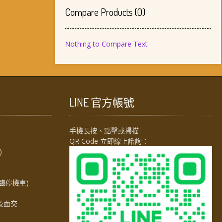
Compare Products
(
0
)
Nothing to Compare Text
LINE 官方帳號
手機長按、點擊或掃描
QR Code 立即線上諮詢：
)
臨停機車)
及面交