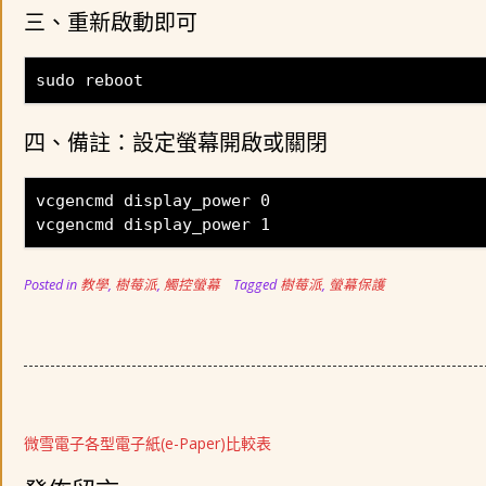
三、重新啟動即可
sudo reboot
四、備註：設定螢幕開啟或關閉
vcgencmd display_power 0
vcgencmd display_power 1
Posted in
教學
,
樹莓派
,
觸控螢幕
Tagged
樹莓派
,
螢幕保護
文
微雪電子各型電子紙(e-Paper)比較表
章