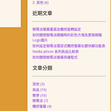
Z. 其他
(6)
近期文章
樹莓派螢幕畫面及觸控旋轉設定
如何關閉樹莓派開機時的彩色方塊及更換開機
Logo圖片
如何設定樹莓派電容式觸控螢幕右鍵快顯功能表
Nvidia Jetson 系列商品比較表
如何關閉樹莓派螢幕保護程式
文章分類
其他
(3)
商品
(10)
教學
(10)
樹莓派
(7)
觸控螢幕
(4)