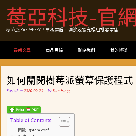
Skip
莓亞科技-官
to
content
樹莓派 RASPBERRY PI 單板電腦、週邊及擴充模組批發零售
最新文章
商品目錄
聯絡我們
我的帳號
如何關閉樹莓派螢幕保護程式
Posted on
2020-09-23
by
Sam Hung
Table of Contents
一、開啟 lightdm.conf