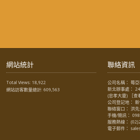
網站統計
聯絡資訊
Total Views:
18,922
公司名稱： 莓亞科
新北辦事處： 2
網站訪客數量總計:
609,563
(忠孝大廈) ［
查
公司登記地： 新
聯絡窗口： 洪先生 (
手機/簡訊：
098
服務熱線：
(02)
電子郵件：
sal