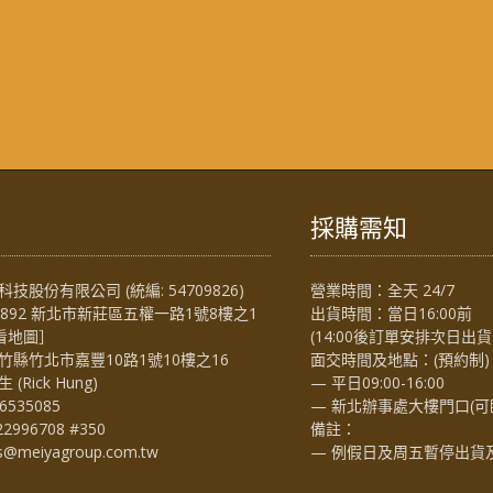
採購需知
技股份有限公司 (統編: 54709826)
營業時間：全天 24/7
4892 新北市新莊區五權一路1號8樓之1
出貨時間：當日16:00前
看地圖
］
(14:00後訂單安排次日出貨
竹縣竹北市嘉豐10路1號10樓之16
面交時間及地點：(預約制)
Rick Hung)
— 平日09:00-16:00
6535085
— 新北辦事處大樓門口(可
22996708 #350
備註：
es@meiyagroup.com.tw
— 例假日及周五暫停出貨