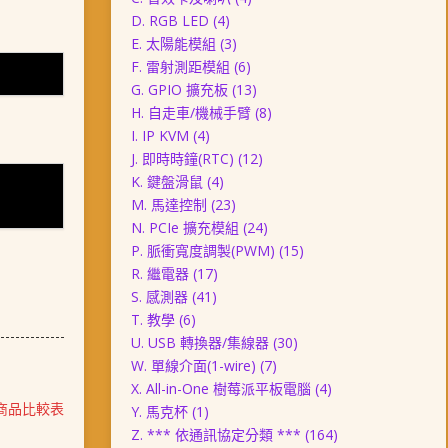
D. RGB LED
(4)
E. 太陽能模組
(3)
F. 雷射測距模組
(6)
G. GPIO 擴充板
(13)
H. 自走車/機械手臂
(8)
I. IP KVM
(4)
J. 即時時鐘(RTC)
(12)
K. 鍵盤滑鼠
(4)
M. 馬達控制
(23)
N. PCIe 擴充模組
(24)
P. 脈衝寬度調製(PWM)
(15)
R. 繼電器
(17)
S. 感測器
(41)
T. 教學
(6)
U. USB 轉換器/集線器
(30)
W. 單線介面(1-wire)
(7)
X. All-in-One 樹莓派平板電腦
(4)
 系列商品比較表
Y. 馬克杯
(1)
Z. *** 依通訊協定分類 ***
(164)