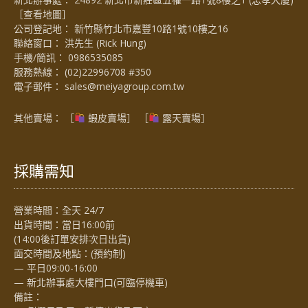
［
查看地圖
］
公司登記地： 新竹縣竹北市嘉豐10路1號10樓之16
聯絡窗口： 洪先生 (Rick Hung)
手機/簡訊：
0986535085
服務熱線：
(02)22996708 #350
電子郵件：
sales@meiyagroup.com.tw
其他賣場： ［
蝦皮賣場
］ ［
露天賣場］
採購需知
營業時間：全天 24/7
出貨時間：當日16:00前
(14:00後訂單安排次日出貨)
面交時間及地點：(預約制)
— 平日09:00-16:00
— 新北辦事處大樓門口(可臨停機車)
備註：