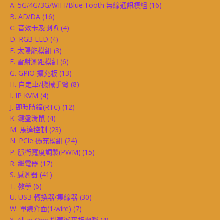
A. 5G/4G/3G/WIFI/Blue Tooth 無線通訊模組
(16)
B. AD/DA
(16)
C. 音效卡及喇叭
(4)
D. RGB LED
(4)
E. 太陽能模組
(3)
F. 雷射測距模組
(6)
G. GPIO 擴充板
(13)
H. 自走車/機械手臂
(8)
I. IP KVM
(4)
J. 即時時鐘(RTC)
(12)
K. 鍵盤滑鼠
(4)
M. 馬達控制
(23)
N. PCIe 擴充模組
(24)
P. 脈衝寬度調製(PWM)
(15)
R. 繼電器
(17)
S. 感測器
(41)
T. 教學
(6)
U. USB 轉換器/集線器
(30)
W. 單線介面(1-wire)
(7)
X. All-in-One 樹莓派平板電腦
(4)