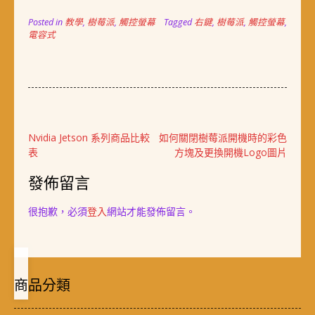
Posted in
教學
,
樹莓派
,
觸控螢幕
Tagged
右鍵
,
樹莓派
,
觸控螢幕
,
電容式
文
Nvidia Jetson 系列商品比較
如何關閉樹莓派開機時的彩色
表
方塊及更換開機Logo圖片
章
導
發佈留言
覽
很抱歉，必須
登入
網站才能發佈留言。
商品分類