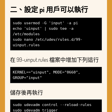
二、設定 pi 用戶可以執行
sudo usermod -G 'input' -a pi
echo 'uinput' | sudo tee -a
/etc/modules
sudo nano /etc/udev/rules.d/99-
uinput.rules
在 99-uinput.rules 檔案中增加下列這行
KERNEL=="uinput", MODE="0660",
GROUP="input"
儲存後再執行
sudo udevadm control --reload-rules
sudo udevadm trigger