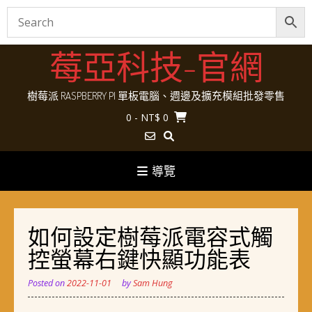
Skip
莓亞科技-官網
to
content
樹莓派 RASPBERRY PI 單板電腦、週邊及擴充模組批發零售
0
- NT$ 0
導覽
如何設定樹莓派電容式觸
控螢幕右鍵快顯功能表
Posted on
2022-11-01
by
Sam Hung