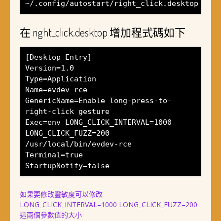
~/.config/autostart/right_click.desktop
在 right_click.desktop 增加程式碼如下
[Desktop Entry]
Version=1.0
Type=Application
Name=evdev-rce
GenericName=Enable long-press-to-
right-click gesture
Exec=env LONG_CLICK_INTERVAL=1000
LONG_CLICK_FUZZ=200
/usr/local/bin/evdev-rce
Terminal=true
StartupNotify=false
如果要修改靈敏度可以修改
LONG_CLICK_INTERVAL=1000 LONG_CLICK_FUZZ=200
這兩個參數值的大小