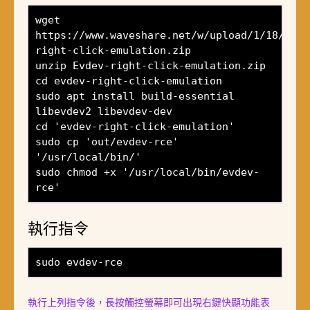
wget
https://www.waveshare.net/w/upload/1/18/Evde
right-click-emulation.zip
unzip Evdev-right-click-emulation.zip
cd evdev-right-click-emulation
sudo apt install build-essential
libevdev2 libevdev-dev
cd 'evdev-right-click-emulation'
sudo cp 'out/evdev-rce'
'/usr/local/bin/'
sudo chmod +x '/usr/local/bin/evdev-
rce'
執行指令
sudo evdev-rce
執行上列指令後，長按觸控螢幕即可出現右鍵快顯功能表