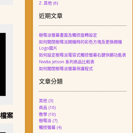
Z. 其他
(6)
近期文章
樹莓派螢幕畫面及觸控旋轉設定
如何關閉樹莓派開機時的彩色方塊及更換開機
Logo圖片
如何設定樹莓派電容式觸控螢幕右鍵快顯功能表
Nvidia Jetson 系列商品比較表
如何關閉樹莓派螢幕保護程式
文章分類
其他
(3)
商品
(10)
到檔案
教學
(10)
樹莓派
(7)
觸控螢幕
(4)