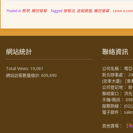
Posted in
教學
,
觸控螢幕
Tagged
樹莓派
,
虛擬鍵盤
,
觸控螢幕
Leave a co
網站統計
聯絡資訊
Total Views:
19,061
公司名稱： 莓亞科
新北辦事處： 2
網站訪客數量總計:
609,690
(忠孝大廈) ［
查
公司登記地： 新
聯絡窗口： 洪先生 (
手機/簡訊：
098
服務熱線：
(02)
電子郵件：
sal
其他賣場： ［