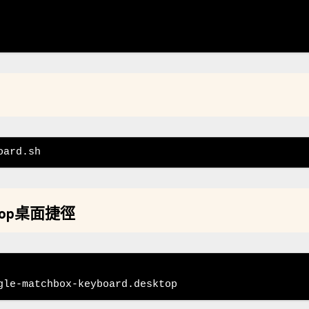
oard.sh
sktop桌面捷徑
gle-matchbox-keyboard.desktop