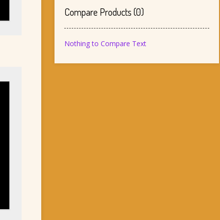
Compare Products
(
0
)
Nothing to Compare Text