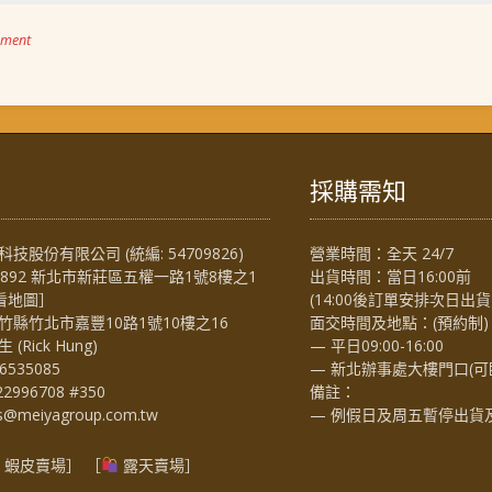
mment
採購需知
技股份有限公司 (統編: 54709826)
營業時間：全天 24/7
4892 新北市新莊區五權一路1號8樓之1
出貨時間：當日16:00前
看地圖
］
(14:00後訂單安排次日出貨
竹縣竹北市嘉豐10路1號10樓之16
面交時間及地點：(預約制)
Rick Hung)
— 平日09:00-16:00
6535085
— 新北辦事處大樓門口(可
22996708 #350
備註：
es@meiyagroup.com.tw
— 例假日及周五暫停出貨
蝦皮賣場
］ ［
露天賣場］