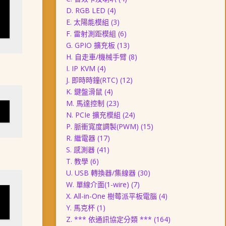
D. RGB LED
(4)
E. 太陽能模組
(3)
F. 雷射測距模組
(6)
G. GPIO 擴充板
(13)
H. 自走車/機械手臂
(8)
I. IP KVM
(4)
J. 即時時鐘(RTC)
(12)
K. 鍵盤滑鼠
(4)
M. 馬達控制
(23)
N. PCIe 擴充模組
(24)
P. 脈衝寬度調製(PWM)
(15)
R. 繼電器
(17)
S. 感測器
(41)
T. 教學
(6)
U. USB 轉換器/集線器
(30)
W. 單線介面(1-wire)
(7)
X. All-in-One 樹莓派平板電腦
(4)
Y. 馬克杯
(1)
Z. *** 依通訊協定分類 ***
(164)