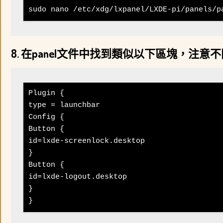
sudo nano /etc/xdg/lxpanel/LXDE-pi/panels/p
8. 在panel文件中找到類似以下區塊，注
Plugin {

type = launchbar

Config {

Button {

id=lxde-screenlock.desktop

}

Button {

id=lxde-logout.desktop

}

}