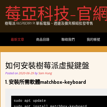
Skip
莓亞科技-官
to
content
樹莓派 RASPBERRY PI 單板電腦、週邊及擴充模組批發零售
最新文章
商品目錄
聯絡我們
我的帳號
如何安裝樹莓派虛擬鍵盤
Posted on
2020-06-29
by
Sam Hung
1. 安裝所需軟體matchbox-keyboard
sudo apt update

sudo apt install matchbox-keyboard