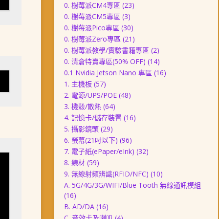
0. 樹莓派CM4專區
(23)
0. 樹莓派CM5專區
(3)
0. 樹莓派Pico專區
(30)
0. 樹莓派Zero專區
(21)
0. 樹莓派教學/實驗書籍專區
(2)
0. 清倉特賣專區(50% OFF)
(14)
0.1 Nvidia Jetson Nano 專區
(16)
1. 主機板
(57)
2. 電源/UPS/POE
(48)
3. 機殼/散熱
(64)
4. 記憶卡/儲存裝置
(16)
5. 攝影鏡頭
(29)
6. 螢幕(21吋以下)
(96)
7. 電子紙(ePaper/eInk)
(32)
8. 線材
(59)
9. 無線射頻辨識(RFID/NFC)
(10)
A. 5G/4G/3G/WIFI/Blue Tooth 無線通訊模組
(16)
B. AD/DA
(16)
C. 音效卡及喇叭
(4)