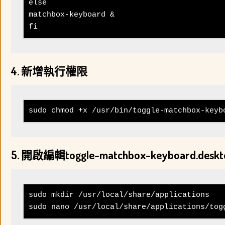
else

matchbox-keyboard &

fi
4. 新增執行權限
sudo chmod +x /usr/bin/toggle-matchbox-keyb
5. 開啟編輯toggle-matchbox-keyboard.de
sudo mkdir /usr/local/share/applications

sudo nano /usr/local/share/applications/tog