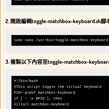
2. 開啟編輯toggle-matchbox-keyboard.sh腳
sudo nano /usr/bin/toggle-matchbox-keyboard
3. 複製以下內容至toggle-matchbox-keyb
#!/bin/bash

#This script toggle the virtual keyboard

PID=`pidof matchbox-keyboard`

if [ ! -e $PID ]; then

killall matchbox-keyboard
