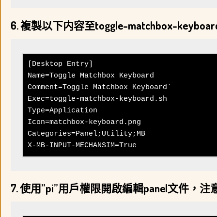
6. 複製以下内容至toggle-matchbox-keybo
[Desktop Entry]

Name=Toggle Matchbox Keyboard

Comment=Toggle Matchbox Keyboard`

Exec=toggle-matchbox-keyboard.sh

Type=Application

Icon=matchbox-keyboard.png

Categories=Panel;Utility;MB

X-MB-INPUT-MECHANSIM=True
7. 使用”pi”用戶權限開啟編輯panel