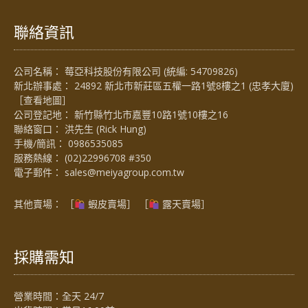
聯絡資訊
公司名稱： 莓亞科技股份有限公司 (統編: 54709826)
新北辦事處： 24892 新北市新莊區五權一路1號8樓之1 (忠孝大廈)
［
查看地圖
］
公司登記地： 新竹縣竹北市嘉豐10路1號10樓之16
聯絡窗口： 洪先生 (Rick Hung)
手機/簡訊：
0986535085
服務熱線：
(02)22996708 #350
電子郵件：
sales@meiyagroup.com.tw
其他賣場： ［
蝦皮賣場
］ ［
露天賣場］
採購需知
營業時間：全天 24/7