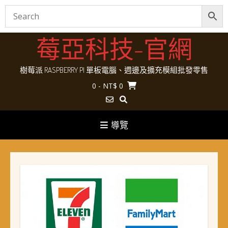
Skip
莓亞科技-官網
to
content
樹莓派 RASPBERRY PI 單板電腦、週邊及擴充模組批發零售
0
- NT$ 0
導覽