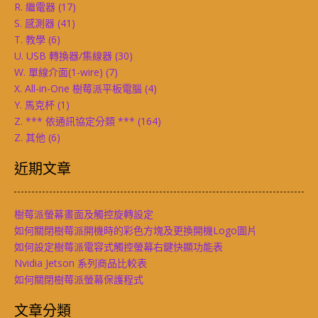
R. 繼電器
(17)
S. 感測器
(41)
T. 教學
(6)
U. USB 轉換器/集線器
(30)
W. 單線介面(1-wire)
(7)
X. All-in-One 樹莓派平板電腦
(4)
Y. 馬克杯
(1)
Z. *** 依通訊協定分類 ***
(164)
Z. 其他
(6)
近期文章
樹莓派螢幕畫面及觸控旋轉設定
如何關閉樹莓派開機時的彩色方塊及更換開機Logo圖片
如何設定樹莓派電容式觸控螢幕右鍵快顯功能表
Nvidia Jetson 系列商品比較表
如何關閉樹莓派螢幕保護程式
文章分類