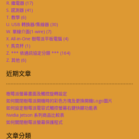
R. 繼電器
(17)
S. 感測器
(41)
T. 教學
(6)
U. USB 轉換器/集線器
(30)
W. 單線介面(1-wire)
(7)
X. All-in-One 樹莓派平板電腦
(4)
Y. 馬克杯
(1)
Z. *** 依通訊協定分類 ***
(164)
Z. 其他
(6)
近期文章
樹莓派螢幕畫面及觸控旋轉設定
如何關閉樹莓派開機時的彩色方塊及更換開機Logo圖片
如何設定樹莓派電容式觸控螢幕右鍵快顯功能表
Nvidia Jetson 系列商品比較表
如何關閉樹莓派螢幕保護程式
文章分類