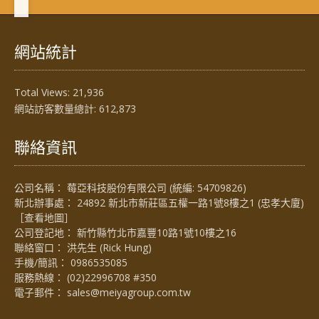
網站統計
Total Views:
21,936
網站訪客數量總計:
612,873
聯絡資訊
公司名稱： 莓亞科技股份有限公司 (統編: 54709826)
新北辦事處： 24892 新北市新莊區五權一路1號8樓之1 (忠孝大廈)
［
查看地圖
］
公司登記地： 新竹縣竹北市嘉豐10路1號10樓之16
聯絡窗口： 洪先生 (Rick Hung)
手機/簡訊：
0986535085
服務熱線：
(02)22996708 #350
電子郵件：
sales@meiyagroup.com.tw