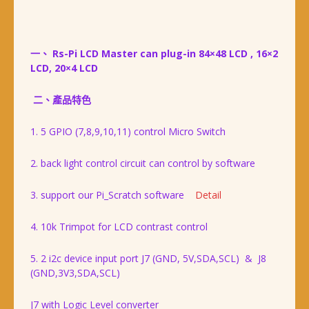
一、 Rs-Pi LCD Master can plug-in 84×48 LCD , 16×2
LCD, 20×4 LCD
二、產品特色
1. 5 GPIO (7,8,9,10,11) control Micro Switch
2. back light control circuit can control by software
3. support our Pi_Scratch software
Detail
4. 10k Trimpot for LCD contrast control
5. 2 i2c device input port J7 (GND, 5V,SDA,SCL) & J8
(GND,3V3,SDA,SCL)
J7 with Logic Level converter