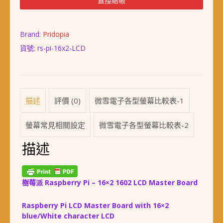
直接結帳
Pi
16x2
character
Brand:
Pridopia
LCD
貨號:
rs-pi-16x2-LCD
Master
擴
充
板
數
描述
評價 (0)
微雪電子各型螢幕比較表-1
量
螢幕常見相關設定
微雪電子各型螢幕比較表-2
描述
樹莓派 Raspberry Pi – 16×2 1602 LCD Master Board
Raspberry Pi LCD Master Board with 16×2
blue/White character LCD