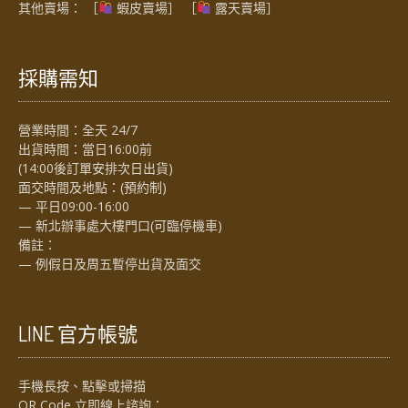
其他賣場： ［
蝦皮賣場
］ ［
露天賣場］
採購需知
營業時間：全天 24/7
出貨時間：當日16:00前
(14:00後訂單安排次日出貨)
面交時間及地點：(預約制)
— 平日09:00-16:00
— 新北辦事處大樓門口(可臨停機車)
備註：
— 例假日及周五暫停出貨及面交
LINE 官方帳號
手機長按、點擊或掃描
QR Code 立即線上諮詢：