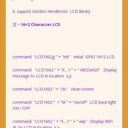
6. support Gordon Henderson LCD library
三、16×2 Character LCD
command “LCD1602g ” + “init” initial GPIO 16×2 LCD
command “LCD1602 ” + “X , Y ” + ” MESSAGE” Display
message to LCD in location x,y
command “LCD1602 ” + “cls” clean screen
command “LCD1602 ” + “bl ” + “on/off” LCD back light
ON / OFF
command “LCD1602 ” + “X , Y ” + ” wip” Display WiFi
IP to LCD in location x,y