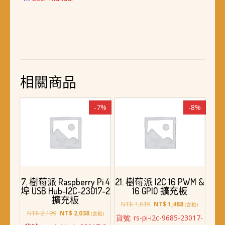
相關商品
-7%
-8%
7. 樹莓派 Raspberry Pi 4
21. 樹莓派 I2C 16 PWM &
埠 USB Hub-I2C-23017-2
16 GPIO 擴充板
擴充板
原
目
NT$
1,619
NT$
1,488
(含稅)
原
目
始
前
NT$
2,199
NT$
2,038
(含稅)
貨號: rs-pi-i2c-9685-23017-
始
前
價
價