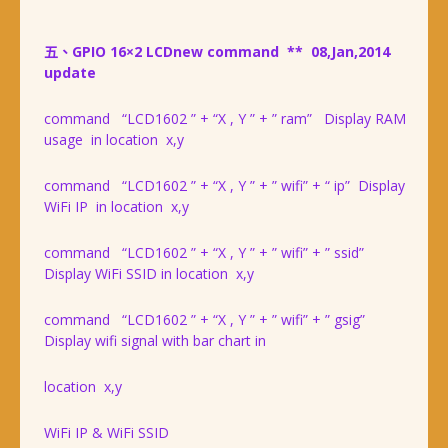
五、GPIO 16×2 LCD
new command ** 08,Jan,2014
update
command “LCD1602 ” + “X , Y ” + ” ram” Display RAM
usage in location x,y
command “LCD1602 ” + “X , Y ” + ” wifi” + “ ip” Display
WiFi IP in location x,y
command “LCD1602 ” + “X , Y ” + ” wifi” + ” ssid”
Display WiFi SSID in location x,y
command “LCD1602 ” + “X , Y ” + ” wifi” + ” gsig”
Display wifi signal with bar chart in
location x,y
WiFi IP & WiFi SSID