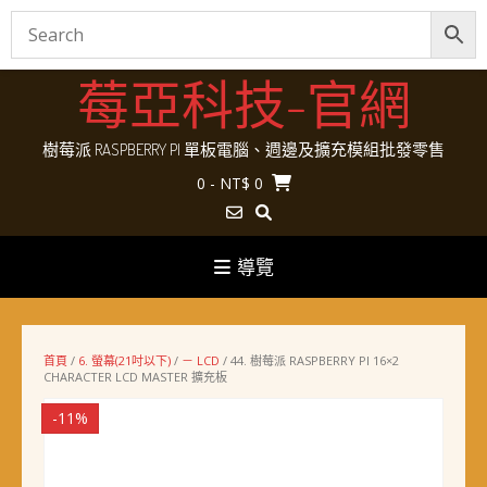
Skip
莓亞科技-官網
to
content
樹莓派 RASPBERRY PI 單板電腦、週邊及擴充模組批發零售
0
- NT$ 0
導覽
首頁
/
6. 螢幕(21吋以下)
/
－ LCD
/ 44. 樹莓派 RASPBERRY PI 16×2
CHARACTER LCD MASTER 擴充板
-11%