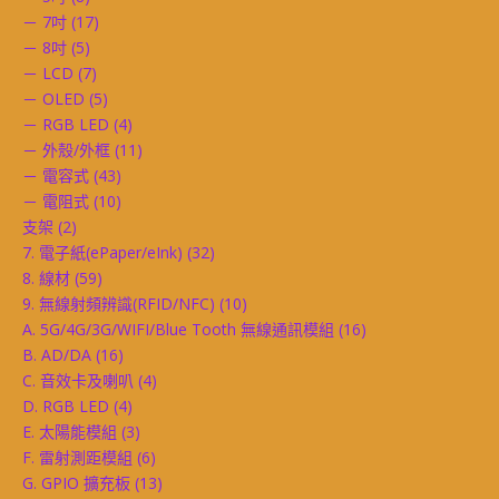
－ 7吋
(17)
－ 8吋
(5)
－ LCD
(7)
－ OLED
(5)
－ RGB LED
(4)
－ 外殼/外框
(11)
－ 電容式
(43)
－ 電阻式
(10)
支架
(2)
7. 電子紙(ePaper/eInk)
(32)
8. 線材
(59)
9. 無線射頻辨識(RFID/NFC)
(10)
A. 5G/4G/3G/WIFI/Blue Tooth 無線通訊模組
(16)
B. AD/DA
(16)
C. 音效卡及喇叭
(4)
D. RGB LED
(4)
E. 太陽能模組
(3)
F. 雷射測距模組
(6)
G. GPIO 擴充板
(13)