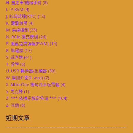
H. 自走車/機械手臂
(8)
I. IP KVM
(4)
J. 即時時鐘(RTC)
(12)
K. 鍵盤滑鼠
(4)
M. 馬達控制
(23)
N. PCIe 擴充模組
(24)
P. 脈衝寬度調製(PWM)
(15)
R. 繼電器
(17)
S. 感測器
(41)
T. 教學
(6)
U. USB 轉換器/集線器
(30)
W. 單線介面(1-wire)
(7)
X. All-in-One 樹莓派平板電腦
(4)
Y. 馬克杯
(1)
Z. *** 依通訊協定分類 ***
(164)
Z. 其他
(6)
近期文章