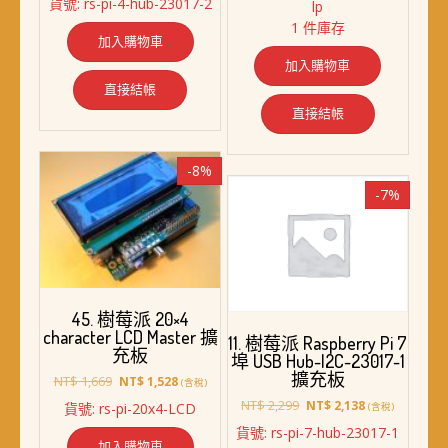
貨號: rs-pi-4-hub-23017-2
lp
價
價
格：
格：
1 件庫存
格：
格：
NT$ 1,619。
NT$ 1,488。
加入購物車
NT$ 2,199。
NT$ 2,038。
加入購物車
直接結帳
直接結帳
-8%
-7%
45. 樹莓派 20×4
character LCD Master 擴
11. 樹莓派 Raspberry Pi 7
充板
埠 USB Hub-I2C-23017-1
擴充板
原
目
NT$
1,669
NT$
1,528
(含稅)
始
前
原
目
NT$
2,299
NT$
2,138
貨號: rs-pi-20x4-LCD
(含稅)
價
價
始
前
貨號: rs-pi-7-hub-23017-1
格：
格：
價
價
加入購物車