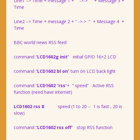
Line1 –> Time + message 1 + ” ->-> ” + Message 3 +
Time
Line2 –> Time + message 2 + ” ->-> ” + Message 4 +
Time
BBC world news RSS feed
command “
LCD1602g init
” initial GPIO 16×2 LCD
command “
LCD1602 bl on
” turn on LCD back light
command “
LCD1602
“
rss
“+ ” speed” Active RSS
function (need have internet)
LCD1602 rss 8
speed (1 to 20 – 1 is fast , 20 is
slow)
command “
LCD1602 rss off
” stop RSS function