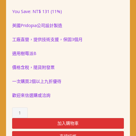
始
前
You Save:
NT$
131
(11%)
價
價
英國Pridopia公司設計製造
格：
格：
NT$ 1,199。
NT$ 1,068。
工廠直營，提供技術支援，保固3個月
適用樹莓派B
價格含稅，隨貨附發票
一次購買2個以上九折優待
歡迎來信選購或洽詢
44.
樹
莓
加入購物車
派
Raspberry