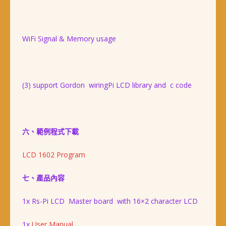
WiFi Signal & Memory usage
(3) support Gordon wiringPi LCD library and c code
六、範例程式下載
LCD 1602 Program
七、產品內容
1x Rs-Pi LCD Master board with 16×2 character LCD
1x
User Manual