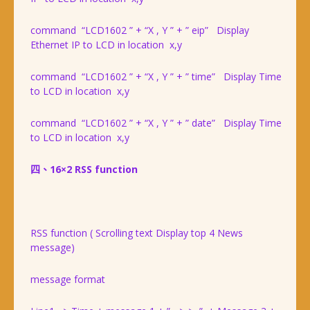
command “LCD1602 ” + “X , Y ” + ” eip” Display
Ethernet IP to LCD in location x,y
command “LCD1602 ” + “X , Y ” + ” time” Display Time
to LCD in location x,y
command “LCD1602 ” + “X , Y ” + ” date” Display Time
to LCD in location x,y
四、16×2 RSS function
RSS function ( Scrolling text Display top 4 News
message)
message format