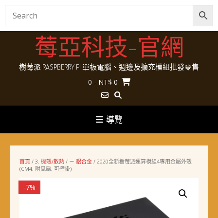
Skip
莓亞科技-官網
to
content
樹莓派 RASPBERRY PI 單板電腦、週邊及擴充模組批發零售
0
- NT$ 0
導覽
首頁
/
3. 機殼/散熱
/
－ 鋁合金
/ 2020全新樹莓派運算模組4專用金屬外殼
(CM4, 附風扇, 可壁掛)
-7%