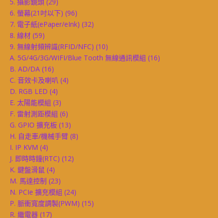
5. 攝影鏡頭
(29)
6. 螢幕(21吋以下)
(96)
7. 電子紙(ePaper/eInk)
(32)
8. 線材
(59)
9. 無線射頻辨識(RFID/NFC)
(10)
A. 5G/4G/3G/WIFI/Blue Tooth 無線通訊模組
(16)
B. AD/DA
(16)
C. 音效卡及喇叭
(4)
D. RGB LED
(4)
E. 太陽能模組
(3)
F. 雷射測距模組
(6)
G. GPIO 擴充板
(13)
H. 自走車/機械手臂
(8)
I. IP KVM
(4)
J. 即時時鐘(RTC)
(12)
K. 鍵盤滑鼠
(4)
M. 馬達控制
(23)
N. PCIe 擴充模組
(24)
P. 脈衝寬度調製(PWM)
(15)
R. 繼電器
(17)