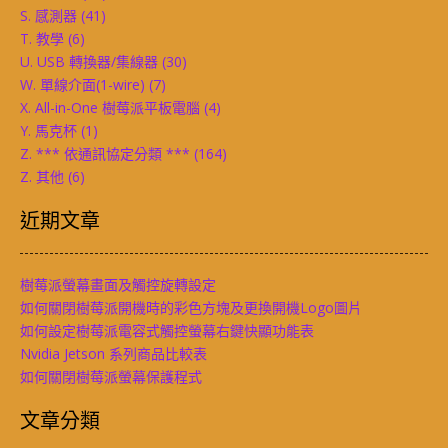
S. 感測器
(41)
T. 教學
(6)
U. USB 轉換器/集線器
(30)
W. 單線介面(1-wire)
(7)
X. All-in-One 樹莓派平板電腦
(4)
Y. 馬克杯
(1)
Z. *** 依通訊協定分類 ***
(164)
Z. 其他
(6)
近期文章
樹莓派螢幕畫面及觸控旋轉設定
如何關閉樹莓派開機時的彩色方塊及更換開機Logo圖片
如何設定樹莓派電容式觸控螢幕右鍵快顯功能表
Nvidia Jetson 系列商品比較表
如何關閉樹莓派螢幕保護程式
文章分類