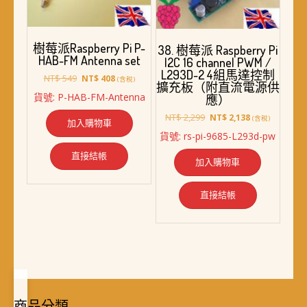
樹莓派Raspberry Pi P-
38. 樹莓派 Raspberry Pi
HAB-FM Antenna set
I2C 16 channel PWM /
L293D-2 4組馬達控制
原
目
NT$
549
NT$
408
(含稅)
擴充板（附直流電源供
始
前
貨號: P-HAB-FM-Antenna
應）
價
價
格：
格：
原
目
NT$
2,299
NT$
2,138
(含稅)
加入購物車
NT$ 549。
NT$ 408。
始
前
貨號: rs-pi-9685-L293d-pw
價
價
格：
格：
直接結帳
加入購物車
NT$ 2,299。
NT$ 2,138。
直接結帳
商品分類