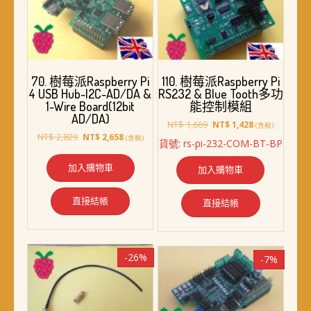
70. 樹莓派Raspberry Pi
110. 樹莓派Raspberry Pi
4 USB Hub-I2C-AD/DA &
RS232 & Blue Tooth多功
1-Wire Board(12bit
能控制模組
AD/DA)
原
目
NT$
1,669
NT$
1,428
(含稅)
原
目
始
前
NT$
2,829
NT$
2,658
(含稅)
貨號: rs-pi-232-COM-BT-BP
始
前
價
價
價
價
格：
格：
加入購物車
加入購物車
格：
格：
NT$ 1,669。
NT$ 1,428。
NT$ 2,829。
NT$ 2,658。
直接結帳
直接結帳
-26%
-7%