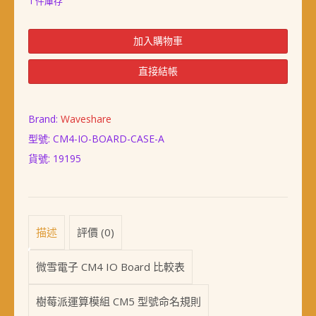
1 件庫存
2020
加入購物車
全
新
直接結帳
樹
莓
派
Brand:
Waveshare
運
型號: CM4-IO-BOARD-CASE-A
算
模
貨號:
19195
組
4
專
用
金
描述
評價 (0)
屬
外
微雪電子 CM4 IO Board 比較表
殼
(CM4,
樹莓派運算模組 CM5 型號命名規則
附