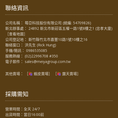
聯絡資訊
公司名稱： 莓亞科技股份有限公司 (統編: 54709826)
新北辦事處： 24892 新北市新莊區五權一路1號8樓之1 (忠孝大廈)
［
查看地圖
］
公司登記地： 新竹縣竹北市嘉豐10路1號10樓之16
聯絡窗口： 洪先生 (Rick Hung)
手機/簡訊：
0986535085
服務熱線：
(02)22996708 #350
電子郵件：
sales@meiyagroup.com.tw
其他賣場： ［
蝦皮賣場
］ ［
露天賣場］
採購需知
營業時間：全天 24/7
出貨時間：當日16:00前