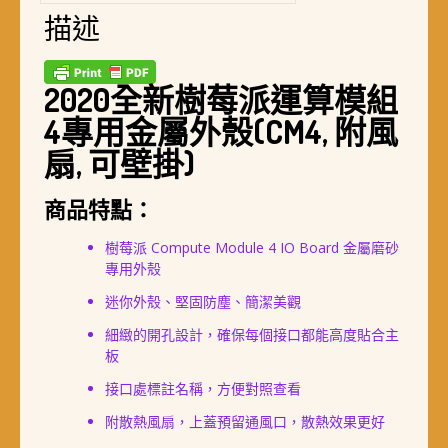
風
描述
扇,
可
壁
掛)
2020全新樹莓派運算模組
數
4專用金屬外殼(CM4, 附風
量
扇, 可壁掛)
商品特點：
樹莓派 Compute Module 4 IO Board 金屬磨砂
專用外殼
迷你外殼、堅固防塵、簡潔美觀
細緻的開孔設計，確保每個接口都能高度貼合主
板
接口處標註名稱，方便對照查看
附散熱風扇，上蓋預留通風口，散熱效果更好