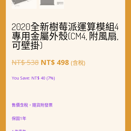
2020全新樹莓派運算模組4
專用金屬外殼(CM4, 附風扇,
可壁掛)
原
目
NT$
538
NT$
498
(含稅)
始
前
You Save:
NT$
40
(7%)
價
價
格：
格：
NT$ 538。
NT$ 498。
售價含稅，隨貨附發票
保固1年