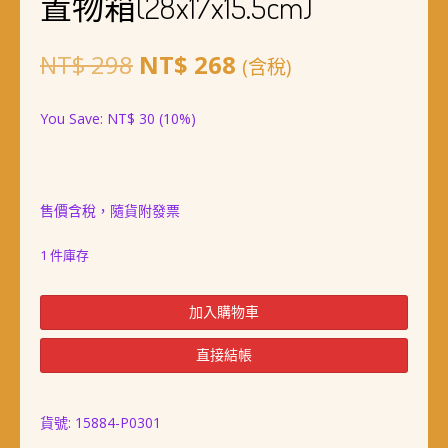
置物箱(28x17x15.5cm)
原
目
NT$
298
NT$
268
(含稅)
始
前
You Save:
NT$
30
(10%)
價
價
格：
格：
NT$ 298。
NT$ 268。
售價含稅，隨貨附發票
1 件庫存
置
加入購物車
物
箱
直接結帳
(28x17x15.5cm)
數
量
貨號:
15884-P0301