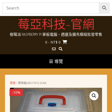
Skip
莓亞科技-官網
to
content
樹莓派 RASPBERRY PI 單板電腦、週邊及擴充模組批發零售
0
- NT$ 0
導覽
首頁
/ 置物箱(28X17X15.5CM)
-10%