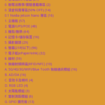
0. 樹莓派教學/實驗書籍專區
(2)
0. 清倉特賣專區(50% OFF)
(14)
0.1 Nvidia Jetson Nano 專區
(16)
1. 主機板
(57)
2. 電源/UPS/POE
(48)
3. 機殼/散熱
(64)
4. 記憶卡/儲存裝置
(16)
5. 攝影鏡頭
(29)
6. 螢幕(21吋以下)
(96)
7. 電子紙(ePaper/eInk)
(32)
8. 線材
(59)
9. 無線射頻辨識(RFID/NFC)
(10)
A. 5G/4G/3G/WIFI/Blue Tooth 無線通訊模組
(16)
B. AD/DA
(16)
C. 音效卡及喇叭
(4)
D. RGB LED
(4)
E. 太陽能模組
(3)
F. 雷射測距模組
(6)
G. GPIO 擴充板
(13)