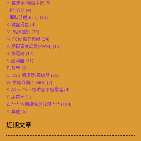
H. 自走車/機械手臂
(8)
I. IP KVM
(4)
J. 即時時鐘(RTC)
(12)
K. 鍵盤滑鼠
(4)
M. 馬達控制
(23)
N. PCIe 擴充模組
(24)
P. 脈衝寬度調製(PWM)
(15)
R. 繼電器
(17)
S. 感測器
(41)
T. 教學
(6)
U. USB 轉換器/集線器
(30)
W. 單線介面(1-wire)
(7)
X. All-in-One 樹莓派平板電腦
(4)
Y. 馬克杯
(1)
Z. *** 依通訊協定分類 ***
(164)
Z. 其他
(6)
近期文章