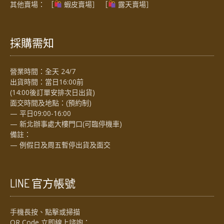
其他賣場： ［
蝦皮賣場
］ ［
露天賣場］
採購需知
營業時間：全天 24/7
出貨時間：當日16:00前
(14:00後訂單安排次日出貨)
面交時間及地點：(預約制)
— 平日09:00-16:00
— 新北辦事處大樓門口(可臨停機車)
備註：
— 例假日及周五暫停出貨及面交
LINE 官方帳號
手機長按、點擊或掃描
QR Code 立即線上諮詢：