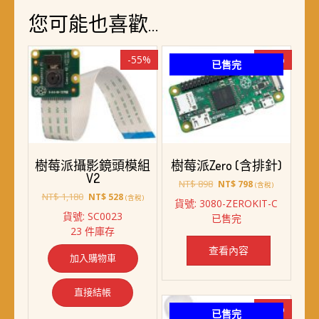
您可能也喜歡…
-55%
-11%
已售完
樹莓派攝影鏡頭模組
樹莓派Zero (含排針)
V2
原
目
NT$
898
NT$
798
(含稅)
原
目
始
前
NT$
1,180
NT$
528
(含稅)
貨號: 3080-ZEROKIT-C
始
前
價
價
貨號: SC0023
已售完
價
價
格：
格：
23 件庫存
格：
格：
NT$ 898。
NT$ 798。
NT$ 1,180。
NT$ 528。
查看內容
加入購物車
直接結帳
-57%
已售完