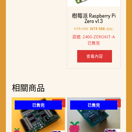
樹莓派 Raspberry Pi
Zero v1.3
原
目
NT$
688
NT$
588
(含稅)
始
前
貨號: 2400-ZEROKIT-A
價
價
已售完
格：
格：
NT$ 688。
NT$ 588。
查看內容
相關商品
-7%
-50%
已售完
已售完