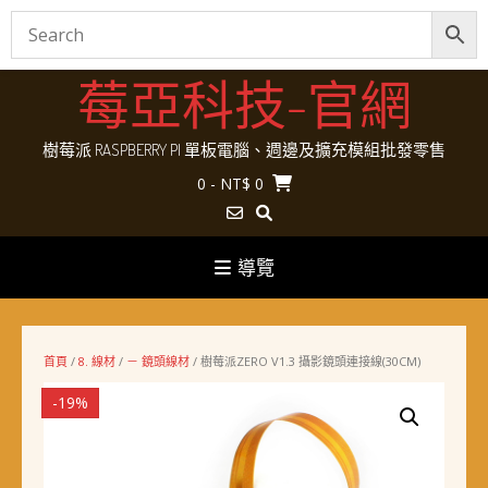
Skip
莓亞科技-官網
to
content
樹莓派 RASPBERRY PI 單板電腦、週邊及擴充模組批發零售
0
- NT$ 0
導覽
首頁
/
8. 線材
/
－ 鏡頭線材
/ 樹莓派ZERO V1.3 攝影鏡頭連接線(30CM)
-19%