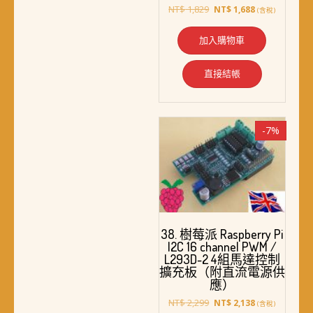
原
目
NT$
1,829
NT$
1,688
(含稅)
始
前
價
價
加入購物車
格：
格：
NT$ 1,829。
NT$ 1,688。
直接結帳
-7%
38. 樹莓派 Raspberry Pi
I2C 16 channel PWM /
L293D-2 4組馬達控制
擴充板（附直流電源供
應）
原
目
NT$
2,299
NT$
2,138
(含稅)