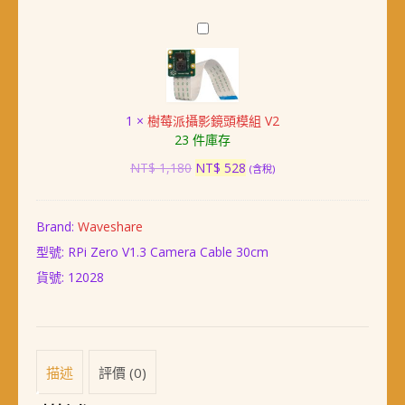
鏡
頭
樹
連
莓
接
派
線
攝
(30cm)
影
數
1
×
樹莓派攝影鏡頭模組 V2
鏡
量
23 件庫存
頭
模
原
目
NT$
1,180
NT$
528
(含稅)
組
始
前
V2
價
價
格：
格：
Brand:
Waveshare
NT$ 1,180。
NT$ 528。
型號: RPi Zero V1.3 Camera Cable 30cm
貨號:
12028
描述
評價 (0)