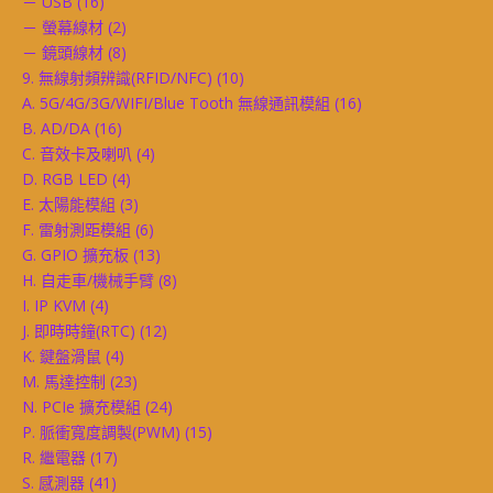
－ USB
(16)
－ 螢幕線材
(2)
－ 鏡頭線材
(8)
9. 無線射頻辨識(RFID/NFC)
(10)
A. 5G/4G/3G/WIFI/Blue Tooth 無線通訊模組
(16)
B. AD/DA
(16)
C. 音效卡及喇叭
(4)
D. RGB LED
(4)
E. 太陽能模組
(3)
F. 雷射測距模組
(6)
G. GPIO 擴充板
(13)
H. 自走車/機械手臂
(8)
I. IP KVM
(4)
J. 即時時鐘(RTC)
(12)
K. 鍵盤滑鼠
(4)
M. 馬達控制
(23)
N. PCIe 擴充模組
(24)
P. 脈衝寬度調製(PWM)
(15)
R. 繼電器
(17)
S. 感測器
(41)