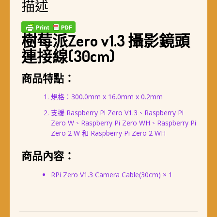
描述
樹莓派Zero v1.3 攝影鏡頭
連接線(30cm)
商品特點：
規格：300.0mm x 16.0mm x 0.2mm
支援 Raspberry Pi Zero V1.3、Raspberry Pi
Zero W、Raspberry Pi Zero WH、Raspberry Pi
Zero 2 W 和 Raspberry Pi Zero 2 WH
商品內容：
RPi Zero V1.3 Camera Cable(30cm) × 1