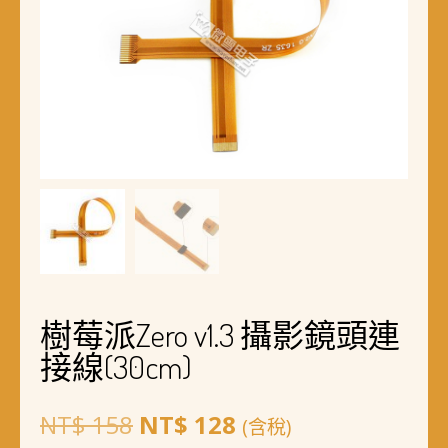
樹莓派Zero v1.3 攝影鏡頭連
接線(30cm)
原
目
NT$
158
NT$
128
(含稅)