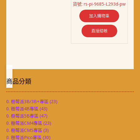
始
前
貨號: rs-pi-9685-L293d-pw
價
價
格：
格：
加入購物車
NT$ 2,299。
NT$ 2,138。
直接結帳
商品分類
0. 樹莓派3B/3B+專區
(23)
0. 樹莓派4B專區
(43)
0. 樹莓派5B專區
(47)
0. 樹莓派CM4專區
(23)
0. 樹莓派CM5專區
(3)
0. 樹莓派Pico專區
(30)