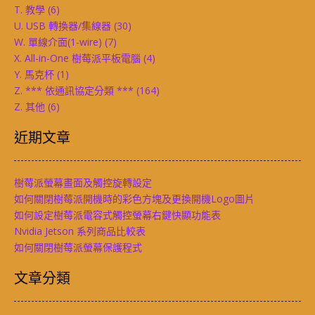
T. 教學
(6)
U. USB 轉換器/集線器
(30)
W. 單線介面(1-wire)
(7)
X. All-in-One 樹莓派平板電腦
(4)
Y. 馬克杯
(1)
Z. *** 依通訊協定分類 ***
(164)
Z. 其他
(6)
近期文章
樹莓派螢幕畫面及觸控旋轉設定
如何關閉樹莓派開機時的彩色方塊及更換開機Logo圖片
如何設定樹莓派電容式觸控螢幕右鍵快顯功能表
Nvidia Jetson 系列商品比較表
如何關閉樹莓派螢幕保護程式
文章分類