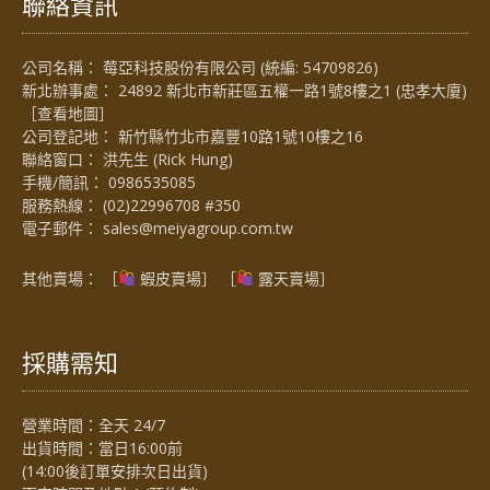
聯絡資訊
公司名稱： 莓亞科技股份有限公司 (統編: 54709826)
新北辦事處： 24892 新北市新莊區五權一路1號8樓之1 (忠孝大廈)
［
查看地圖
］
公司登記地： 新竹縣竹北市嘉豐10路1號10樓之16
聯絡窗口： 洪先生 (Rick Hung)
手機/簡訊：
0986535085
服務熱線：
(02)22996708 #350
電子郵件：
sales@meiyagroup.com.tw
其他賣場： ［
蝦皮賣場
］ ［
露天賣場］
採購需知
營業時間：全天 24/7
出貨時間：當日16:00前
(14:00後訂單安排次日出貨)