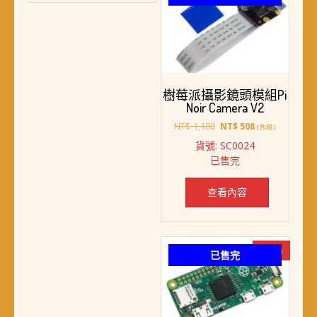
樹莓派攝影鏡頭模組Pi
Noir Camera V2
原
目
NT$
1,180
NT$
508
(含稅)
始
前
貨號: SC0024
價
價
已售完
格：
格：
NT$ 1,180。
NT$ 508。
查看內容
-15%
已售完