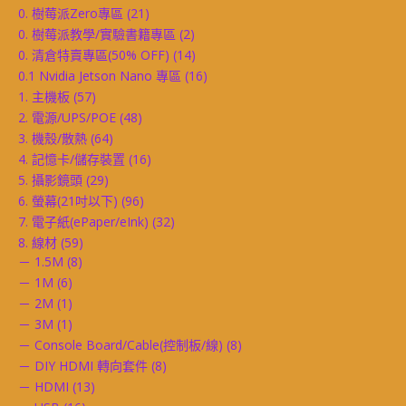
0. 樹莓派Zero專區
(21)
0. 樹莓派教學/實驗書籍專區
(2)
0. 清倉特賣專區(50% OFF)
(14)
0.1 Nvidia Jetson Nano 專區
(16)
1. 主機板
(57)
2. 電源/UPS/POE
(48)
3. 機殼/散熱
(64)
4. 記憶卡/儲存裝置
(16)
5. 攝影鏡頭
(29)
6. 螢幕(21吋以下)
(96)
7. 電子紙(ePaper/eInk)
(32)
8. 線材
(59)
－ 1.5M
(8)
－ 1M
(6)
－ 2M
(1)
－ 3M
(1)
－ Console Board/Cable(控制板/線)
(8)
－ DIY HDMI 轉向套件
(8)
－ HDMI
(13)