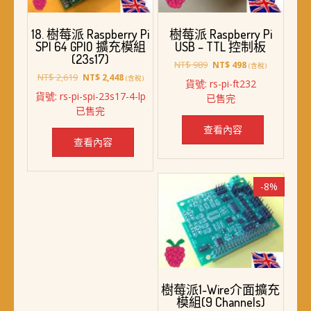
18. 樹莓派 Raspberry Pi
樹莓派 Raspberry Pi
SPI 64 GPIO 擴充模組
USB – TTL 控制板
(23s17)
原
目
NT$
989
NT$
498
(含稅)
原
目
始
前
NT$
2,619
NT$
2,448
(含稅)
貨號: rs-pi-ft232
始
前
價
價
貨號: rs-pi-spi-23s17-4-lp
已售完
價
價
格：
格：
已售完
格：
格：
NT$ 989。
NT$ 498。
NT$ 2,619。
NT$ 2,448。
查看內容
查看內容
-8%
樹莓派1-Wire介面擴充
模組(9 Channels)