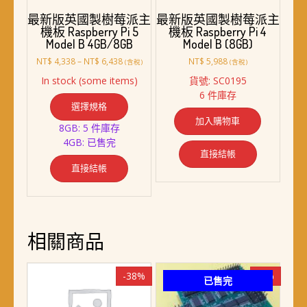
最新版英國製樹莓派主
最新版英國製樹莓派主
機板 Raspberry Pi 5
機板 Raspberry Pi 4
Model B 4GB/8GB
Model B (8GB)
價
NT$
4,338
–
NT$
6,438
NT$
5,988
(含稅)
(含稅)
格
In stock (some items)
貨號: SC0195
範
此
6 件庫存
圍：
選擇規格
產
NT$ 4,338
加入購物車
品
到
8GB: 5 件庫存
NT$ 6,438
有
4GB: 已售完
多
直接結帳
種
直接結帳
款
式。
可
在
相關商品
產
品
頁
-38%
-7%
已售完
面
選