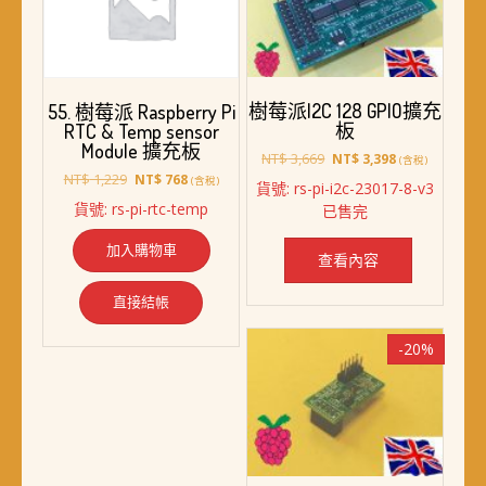
擇
選
項
樹莓派I2C 128 GPIO擴充
55. 樹莓派 Raspberry Pi
板
RTC & Temp sensor
Module 擴充板
原
目
NT$
3,669
NT$
3,398
(含稅)
始
前
原
目
NT$
1,229
NT$
768
(含稅)
貨號: rs-pi-i2c-23017-8-v3
價
價
始
前
貨號: rs-pi-rtc-temp
已售完
格：
格：
價
價
NT$ 3,669。
NT$ 3,398。
格：
格：
加入購物車
NT$ 1,229。
NT$ 768。
查看內容
直接結帳
-20%