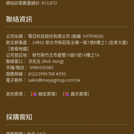
網站訪客數量總計:
612,872
聯絡資訊
公司名稱： 莓亞科技股份有限公司 (統編: 54709826)
新北辦事處： 24892 新北市新莊區五權一路1號8樓之1 (忠孝大廈)
［
查看地圖
］
公司登記地： 新竹縣竹北市嘉豐10路1號10樓之16
聯絡窗口： 洪先生 (Rick Hung)
手機/簡訊：
0986535085
服務熱線：
(02)22996708 #350
電子郵件：
sales@meiyagroup.com.tw
其他賣場： ［
蝦皮賣場
］ ［
露天賣場］
採購需知
營業時間：全天 24/7