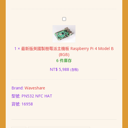
模
組
數
最
量
新
版
英
國
1
×
最新版英國製樹莓派主機板 Raspberry Pi 4 Model B
製
(8GB)
樹
6 件庫存
莓
派
NT$
5,988
(含稅)
主
機
板
Brand:
Waveshare
Raspberry
型號: PN532 NFC HAT
Pi
4
貨號:
16958
Model
B
(8GB)