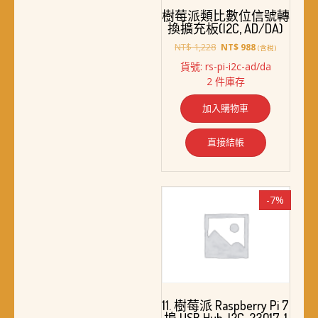
樹莓派類比數位信號轉
換擴充板(I2C, AD/DA)
原
目
NT$
1,228
NT$
988
(含稅)
始
前
貨號: rs-pi-i2c-ad/da
價
價
2 件庫存
格：
格：
NT$ 1,228。
NT$ 988。
加入購物車
直接結帳
-7%
11. 樹莓派 Raspberry Pi 7