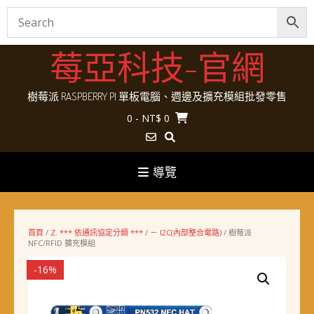
Skip
莓亞科技-官網
to
content
樹莓派 RASPBERRY PI 單板電腦、週邊及擴充模組批發零售
0
- NT$ 0
導覽
首頁
/
Z. *** 依通訊協定分類 ***
/
－ I2C(內部整合電路)
/ 樹莓派
NFC/RFID 擴充模組
-16%