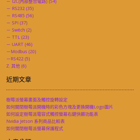
－ I2C(內部整合電路)
(54)
－ RS232
(35)
－ RS485
(56)
－ SPI
(37)
－ Switch
(2)
－ TTL
(23)
－ UART
(46)
－Modbus
(20)
－RS422
(5)
Z. 其他
(6)
近期文章
樹莓派螢幕畫面及觸控旋轉設定
如何關閉樹莓派開機時的彩色方塊及更換開機Logo圖片
如何設定樹莓派電容式觸控螢幕右鍵快顯功能表
Nvidia Jetson 系列商品比較表
如何關閉樹莓派螢幕保護程式