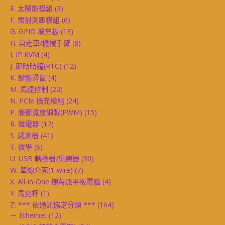
E. 太陽能模組
(3)
F. 雷射測距模組
(6)
G. GPIO 擴充板
(13)
H. 自走車/機械手臂
(8)
I. IP KVM
(4)
J. 即時時鐘(RTC)
(12)
K. 鍵盤滑鼠
(4)
M. 馬達控制
(23)
N. PCIe 擴充模組
(24)
P. 脈衝寬度調製(PWM)
(15)
R. 繼電器
(17)
S. 感測器
(41)
T. 教學
(6)
U. USB 轉換器/集線器
(30)
W. 單線介面(1-wire)
(7)
X. All-in-One 樹莓派平板電腦
(4)
Y. 馬克杯
(1)
Z. *** 依通訊協定分類 ***
(164)
－ Ethernet
(12)