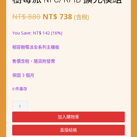
原
目
NT$
880
NT$
738
(含稅)
始
前
You Save:
NT$
142
(16%)
價
價
相容樹莓派全系列主機板
格：
格：
NT$ 880。
NT$ 738。
售價含稅，隨貨附發票
保固 3 個月
6 件庫存
樹
莓
派
加入購物車
NFC/RFID
擴
直接結帳
充