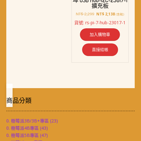
埠 USB Hub-I2C-23017-1
擴充板
原
目
NT$
2,299
NT$
2,138
(含稅)
始
前
貨號: rs-pi-7-hub-23017-1
價
價
格：
格：
加入購物車
NT$ 2,299。
NT$ 2,138。
直接結帳
商品分類
0. 樹莓派3B/3B+專區
(23)
0. 樹莓派4B專區
(43)
0. 樹莓派5B專區
(47)