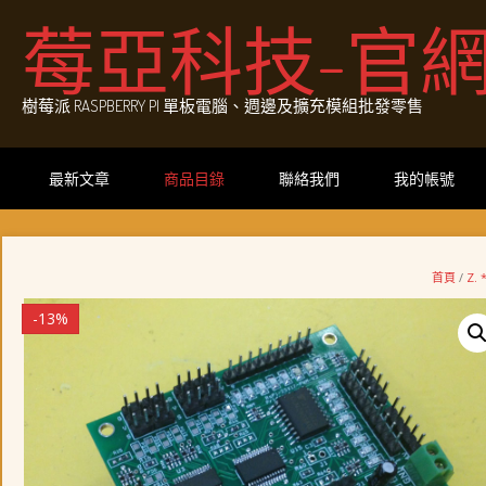
Skip
莓亞科技-官
to
content
樹莓派 RASPBERRY PI 單板電腦、週邊及擴充模組批發零售
最新文章
商品目錄
聯絡我們
我的帳號
首頁
/
Z.
-13%