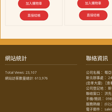
格：
格：
加入購物車
加入購物車
NT$ 1,459。
NT$ 
NT$ 1,669。
NT$ 1,528。
直接結帳
直接結帳
網站統計
聯絡資訊
Total Views:
23,107
公司名稱： 莓亞科
新北辦事處： 2
網站訪客數量總計:
613,976
(忠孝大廈) ［
查
公司登記地： 新
聯絡窗口： 洪先生 (
手機/簡訊：
098
服務熱線：
(02)
電子郵件：
sal