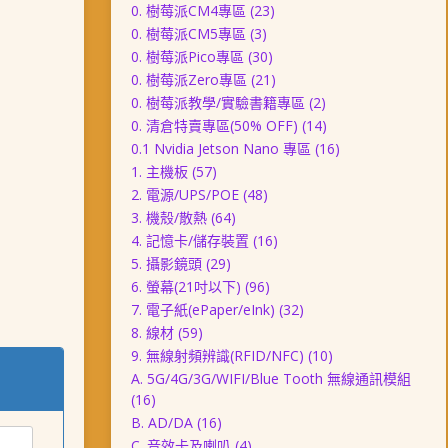
0. 樹莓派CM4專區
(23)
0. 樹莓派CM5專區
(3)
0. 樹莓派Pico專區
(30)
0. 樹莓派Zero專區
(21)
0. 樹莓派教學/實驗書籍專區
(2)
0. 清倉特賣專區(50% OFF)
(14)
0.1 Nvidia Jetson Nano 專區
(16)
1. 主機板
(57)
2. 電源/UPS/POE
(48)
3. 機殼/散熱
(64)
4. 記憶卡/儲存裝置
(16)
5. 攝影鏡頭
(29)
6. 螢幕(21吋以下)
(96)
7. 電子紙(ePaper/eInk)
(32)
8. 線材
(59)
9. 無線射頻辨識(RFID/NFC)
(10)
A. 5G/4G/3G/WIFI/Blue Tooth 無線通訊模組
(16)
B. AD/DA
(16)
C. 音效卡及喇叭
(4)