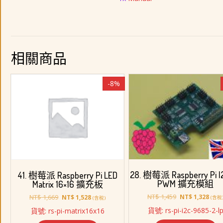
相關商品
-8%
28. 樹莓派 Raspberry Pi I
41. 樹莓派 Raspberry Pi LED
PWM 擴充模組
Matrix 16×16 擴充板
原
目
原
目
NT$
1,459
NT$
1,669
NT$
1,328
NT$
1,528
(含稅
(含稅)
始
前
始
前
貨號: rs-pi-i2c-9685-2-l
貨號: rs-pi-matrix16x16
價
價
價
價
格：
格：