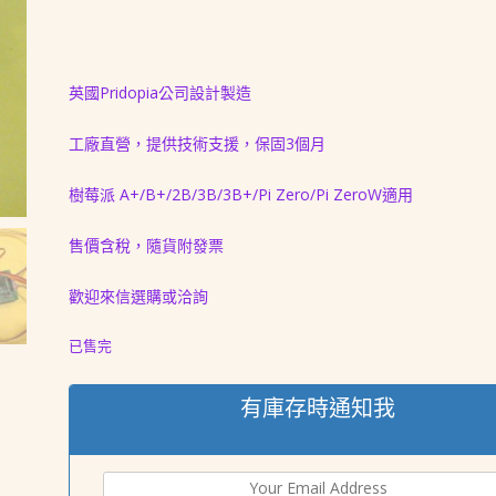
價
價
格：
格：
NT$ 1,880。
NT$ 1,632。
英國Pridopia公司設計製造
工廠直營，提供技術支援，保固3個月
樹莓派 A+/B+/2B/3B/3B+/Pi Zero/Pi ZeroW適用
售價含稅，隨貨附發票
歡迎來信選購或洽詢
已售完
有庫存時通知我