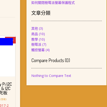
如何關閉樹莓派螢幕保護程式
文章分類
其他
(3)
商品
(10)
教學
(10)
-6%
樹莓派
(7)
觸控螢幕
(4)
Compare Products
(
0
)
Nothing to Compare Text
 Pi I2C
l & I2C
 擴充板
目
(含稅)
前
3017-2