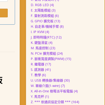
D. RGB LED
(4)
E. 太陽能模組
(3)
F. 雷射測距模組
(6)
G. GPIO 擴充板
(13)
H. 自走車/機械手臂
(8)
I. IP KVM
(4)
J. 即時時鐘(RTC)
(12)
K. 鍵盤滑鼠
(4)
M. 馬達控制
(23)
N. PCIe 擴充模組
(24)
P. 脈衝寬度調製(PWM)
(15)
R. 繼電器
(17)
S. 感測器
(41)
T. 教學
(6)
板
U. USB 轉換器/集線器
(30)
W. 單線介面(1-wire)
(7)
X. All-in-One 樹莓派平板電腦
(4)
Y. 馬克杯
(1)
Z. *** 依通訊協定分類 ***
(164)