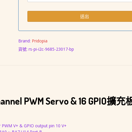
Brand:
Pridopia
貨號:
rs-pi-i2c-9685-23017-bp
annel PWM Servo & 16 GPIO擴充
for PWM V+ & GPIO output pin 10 V+
6 BA0 ~ BA7 U14 Port B