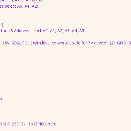
ss select A0, A1, A2)
5)
 for U3 Address select A0, A1, A2, A3, A4, A5)
 +5V, SDA, SCL ( with level converter, safe for 5V device), J21 GND, 
rd
 PWM & 23017-1 16 GPIO board