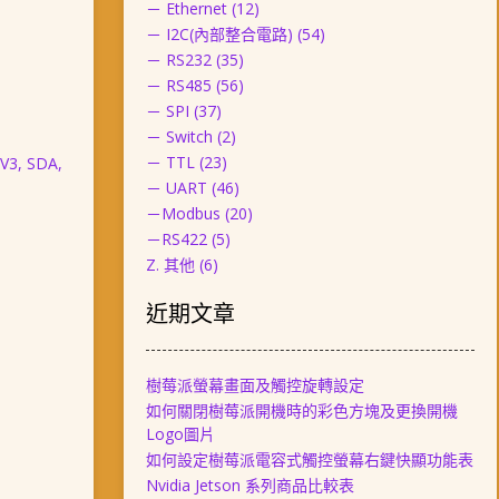
－ Ethernet
(12)
－ I2C(內部整合電路)
(54)
－ RS232
(35)
－ RS485
(56)
－ SPI
(37)
－ Switch
(2)
－ TTL
(23)
3V3, SDA,
－ UART
(46)
－Modbus
(20)
－RS422
(5)
Z. 其他
(6)
近期文章
樹莓派螢幕畫面及觸控旋轉設定
如何關閉樹莓派開機時的彩色方塊及更換開機
Logo圖片
如何設定樹莓派電容式觸控螢幕右鍵快顯功能表
Nvidia Jetson 系列商品比較表