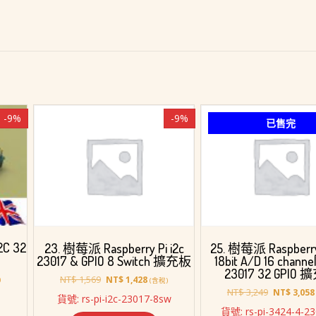
-9%
-9%
已售完
2C 32
23. 樹莓派 Raspberry Pi i2c
25. 樹莓派 Raspberry
23017 & GPIO 8 Switch 擴充板
18bit A/D 16 channe
23017 32 GPIO
原
目
NT$
1,569
NT$
1,428
)
(含稅)
始
前
原
NT$
3,249
NT$
3,058
p
貨號: rs-pi-i2c-23017-8sw
價
價
始
貨號: rs-pi-3424-4-2