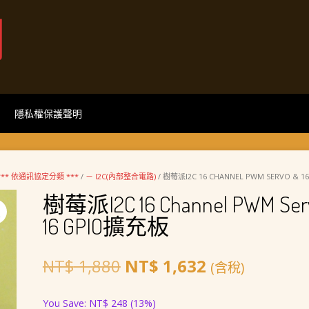
網
隱私權保護聲明
 *** 依通訊協定分類 ***
/
－ I2C(內部整合電路)
/ 樹莓派I2C 16 CHANNEL PWM SERVO & 
樹莓派I2C 16 Channel PWM Ser
16 GPIO擴充板
原
目
NT$
1,880
NT$
1,632
(含稅)
始
前
You Save:
NT$
248
(13%)