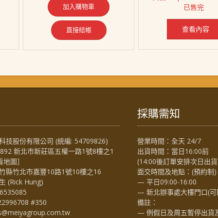
格：
格：
價
加入購物車
已售完
1,328。
NT$ 1,569。
NT$ 1,428。
格：
NT$ 3,249
查看內容
直接結帳
採購需知
技股份有限公司 (統編: 54709826)
營業時間：全天 24/7
4892 新北市新莊區五權一路1號8樓之1
出貨時間：當日16:00前
看地圖
］
(14:00後訂單安排次日出貨
竹縣竹北市嘉豐10路1號10樓之16
面交時間及地點：(預約制)
Rick Hung)
— 平日09:00-16:00
6535085
— 新北辦事處大樓門口(可
22996708 #350
備註：
es@meiyagroup.com.tw
— 例假日及周五暫停出貨