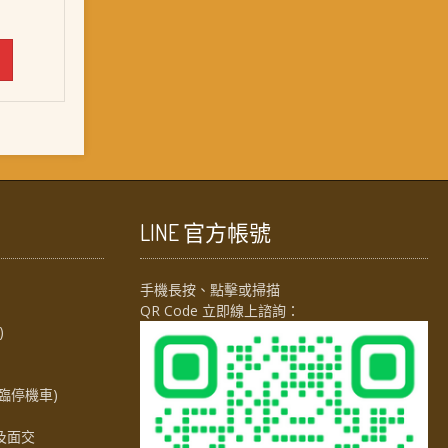
價
格：
。
NT$ 3,058。
LINE 官方帳號
手機長按、點擊或掃描
QR Code 立即線上諮詢：
)
臨停機車)
及面交