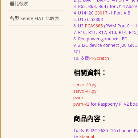
器比較表
3. R62, R63, R64 ( for U14 Addre
4. U14 I2C
23017
-1 Port A,B
各型 Sense HAT 比較表
5. U15 uln2803
6. U3
PCA9685
(PWM Port 0 ~ 1
7. R10, R11, R12, R13, R14, R15(
8. Red power-good V+ LED
9. 2 I2C device connect J20 GND,
SCL
10. 支援
Pi-Scratch
相關資料：
servo-40.py
servo-41.py
pwm
pwm-v2
for Raspberry Pi V2 boa
商品內容：
1x Rs-Pi I2C 9685 -16 channel
1x
Manual