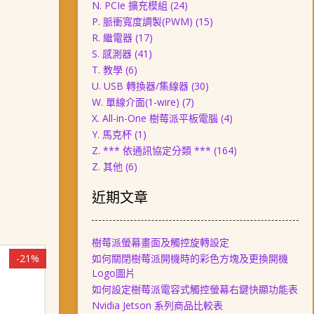
N. PCIe 擴充模組
(24)
P. 脈衝寬度調製(PWM)
(15)
R. 繼電器
(17)
S. 感測器
(41)
T. 教學
(6)
U. USB 轉換器/集線器
(30)
W. 單線介面(1-wire)
(7)
X. All-in-One 樹莓派平板電腦
(4)
Y. 馬克杯
(1)
Z. *** 依通訊協定分類 ***
(164)
Z. 其他
(6)
近期文章
樹莓派螢幕畫面及觸控旋轉設定
如何關閉樹莓派開機時的彩色方塊及更換開機
-21%
Logo圖片
如何設定樹莓派電容式觸控螢幕右鍵快顯功能表
Nvidia Jetson 系列商品比較表