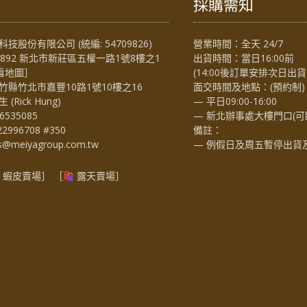
採購需知
技股份有限公司 (統編: 54709826)
營業時間：全天 24/7
4892 新北市新莊區五權一路1號8樓之1
出貨時間：當日16:00前
看地圖
］
(14:00後訂單安排次日出貨
竹縣竹北市嘉豐10路1號10樓之16
面交時間及地點：(預約制)
Rick Hung)
— 平日09:00-16:00
6535085
— 新北辦事處大樓門口(可
22996708 #350
備註：
es@meiyagroup.com.tw
— 例假日及周五暫停出貨
蝦皮賣場
］ ［
露天賣場］