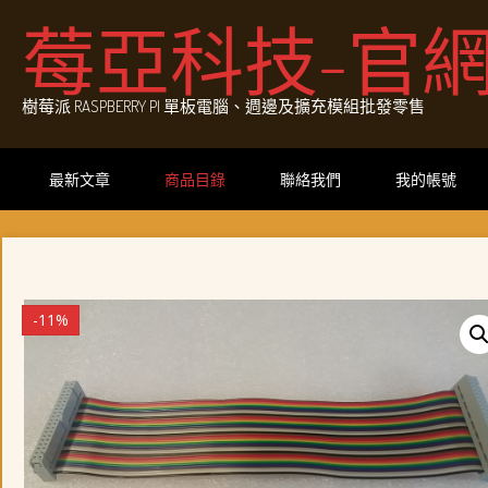
Skip
莓亞科技-官
to
content
樹莓派 RASPBERRY PI 單板電腦、週邊及擴充模組批發零售
最新文章
商品目錄
聯絡我們
我的帳號
-11%