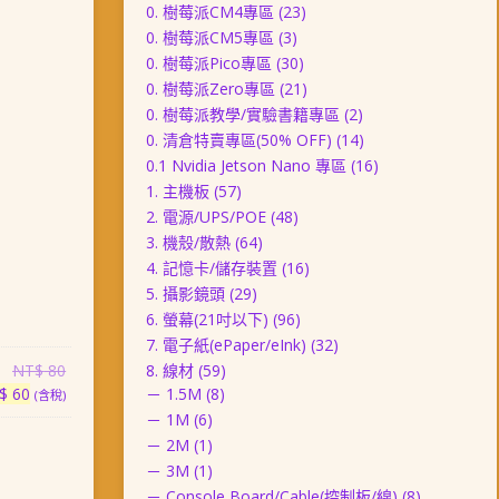
0. 樹莓派CM4專區
(23)
0. 樹莓派CM5專區
(3)
0. 樹莓派Pico專區
(30)
0. 樹莓派Zero專區
(21)
0. 樹莓派教學/實驗書籍專區
(2)
0. 清倉特賣專區(50% OFF)
(14)
0.1 Nvidia Jetson Nano 專區
(16)
1. 主機板
(57)
2. 電源/UPS/POE
(48)
3. 機殼/散熱
(64)
4. 記憶卡/儲存裝置
(16)
5. 攝影鏡頭
(29)
6. 螢幕(21吋以下)
(96)
7. 電子紙(ePaper/eInk)
(32)
原
NT$
80
8. 線材
(59)
目
始
$
60
－ 1.5M
(8)
(含稅)
前
價
－ 1M
(6)
價
格：
－ 2M
(1)
格：
NT$ 80。
－ 3M
(1)
NT$ 60。
－ Console Board/Cable(控制板/線)
(8)