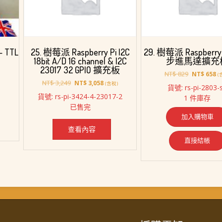
– TTL
25. 樹莓派 Raspberry Pi I2C
29. 樹莓派 Raspberry 
18bit A/D 16 channel & I2C
步進馬達擴充
23017 32 GPIO 擴充板
原
目
NT$
829
NT$
658
(
原
目
始
前
NT$
3,249
NT$
3,058
(含稅)
貨號: rs-pi-2803-
始
前
價
價
貨號: rs-pi-3424-4-23017-2
1 件庫存
價
價
格：
格
已售完
98。
格：
格：
NT$ 829。
N
加入購物車
NT$ 3,249。
NT$ 3,058。
查看內容
直接結帳