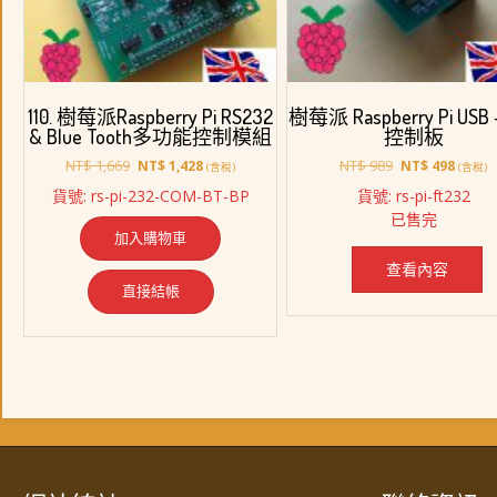
110. 樹莓派Raspberry Pi RS232
樹莓派 Raspberry Pi USB 
& Blue Tooth多功能控制模組
控制板
原
目
原
目
NT$
1,669
NT$
989
NT$
1,428
NT$
498
(含稅)
(含稅)
始
前
始
前
貨號: rs-pi-232-COM-BT-BP
貨號: rs-pi-ft232
價
價
價
價
已售完
格：
格：
格：
格：
加入購物車
NT$ 1,669。
NT$ 1,428。
NT$ 989。
NT$ 4
查看內容
直接結帳