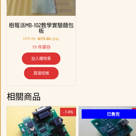
樹莓派MB-102教學實驗麵包
板
原
目
NT$
80
NT$
60
(含稅)
始
前
19 件庫存
價
價
格：
格：
加入購物車
NT$ 80。
NT$ 60。
直接結帳
相關商品
-14%
已售完