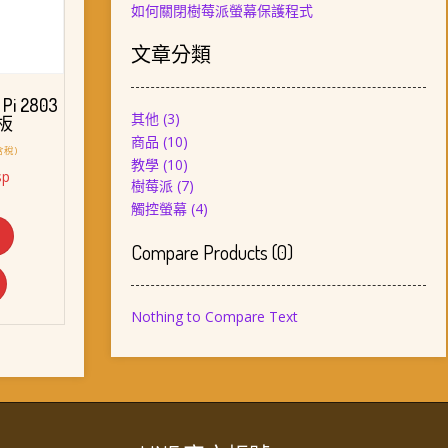
如何關閉樹莓派螢幕保護程式
文章分類
Pi 2803
其他
(3)
板
商品
(10)
含稅)
教學
(10)
sp
樹莓派
(7)
：
觸控螢幕
(4)
T$ 658。
Compare Products
(
0
)
Nothing to Compare Text