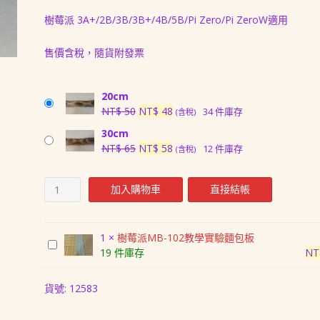
價
價
樹莓派 3A+/2B/3B/3B+/4B/5B/Pi Zero/Pi ZeroW適用
格：
格：
售價含稅，隨貨附發票
NT$ 50。
NT$ 48。
20cm
原
目
NT$
50
NT$
48
34 件庫存
(含稅)
始
前
30cm
價
價
原
目
NT$
65
NT$
58
12 件庫存
(含稅)
格：
格：
始
前
NT$ 50。
NT$ 48。
價
價
加入購物車
直接結帳
格：
格：
NT$ 65。
NT$ 58。
1
×
樹莓派MB-102教學實驗麵包板
樹
19 件庫存
NT
莓
派
貨號:
12583
MB-
102