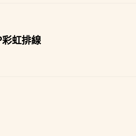
教
學
實
驗
麵
包
0P彩虹排線
板