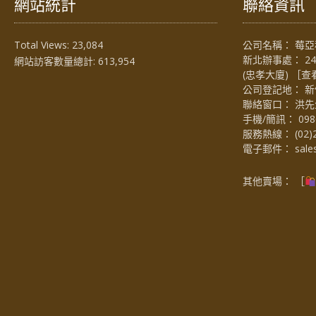
網站統計
聯絡資訊
Total Views:
23,084
公司名稱： 莓亞科
新北辦事處： 2
網站訪客數量總計:
613,954
(忠孝大廈) ［
查
公司登記地： 新
聯絡窗口： 洪先生 (
手機/簡訊：
098
服務熱線：
(02)
電子郵件：
sal
其他賣場： ［