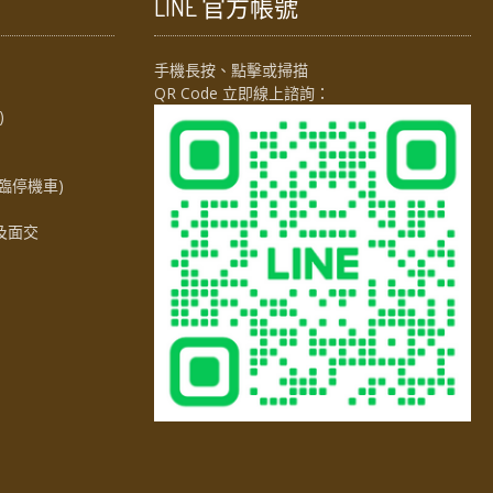
LINE 官方帳號
手機長按、點擊或掃描
QR Code 立即線上諮詢：
)
臨停機車)
及面交