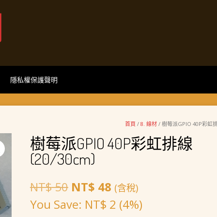
網
隱私權保護聲明
首頁
/
8. 線材
/ 樹莓派GPIO 40P彩虹排線
樹莓派GPIO 40P彩虹排線
(20/30cm)
原
目
NT$
50
NT$
48
(含稅)
始
前
You Save:
NT$
2
(4%)