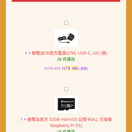
電
容
式
觸
樹
控
莓
螢
派
幕
5B
(1280x720,
官
DSI,
1
×
樹莓派5B官方電源(27W, USB-C, US) (黑)
方
H
28 件庫存
電
版)
源
原
目
NT$
498
NT$
488
(含稅)
數
(27W,
始
前
量
USB-
價
價
C,
格：
格：
樹
US)
NT$ 498。
NT$ 488。
莓
(黑)
派
官
方
1
×
樹莓派官方 32GB microSD 記憶卡(A2, 已安裝
32GB
Raspberry Pi OS)
microSD
18 件庫存