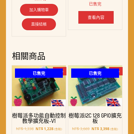
已售完
格：
格：
加入購物車
NT$ 2,988。
NT$ 2,788。
查看內容
直接結帳
相關商品
-8%
-7%
已售完
已售完
樹莓派多功能自動控制
樹莓派I2C 128 GPIO擴充
教學擴充板-V1
板
原
目
原
目
NT$
1,338
NT$
3,669
NT$
1,228
NT$
3,398
(含稅)
(含稅)
始
前
始
前