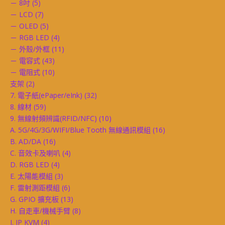
－ 8吋
(5)
－ LCD
(7)
－ OLED
(5)
－ RGB LED
(4)
－ 外殼/外框
(11)
－ 電容式
(43)
－ 電阻式
(10)
支架
(2)
7. 電子紙(ePaper/eInk)
(32)
8. 線材
(59)
9. 無線射頻辨識(RFID/NFC)
(10)
A. 5G/4G/3G/WIFI/Blue Tooth 無線通訊模組
(16)
B. AD/DA
(16)
C. 音效卡及喇叭
(4)
D. RGB LED
(4)
E. 太陽能模組
(3)
F. 雷射測距模組
(6)
G. GPIO 擴充板
(13)
H. 自走車/機械手臂
(8)
I. IP KVM
(4)