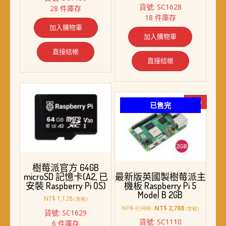
價
價
貨號: SC1628
28 件庫存
格：
格：
18 件庫存
NT$ 498。
NT$ 488。
加入購物車
加入購物車
直接結帳
直接結帳
-7%
已售完
樹莓派官方 64GB
microSD 記憶卡(A2, 已
最新版英國製樹莓派主
安裝 Raspberry Pi OS)
機板 Raspberry Pi 5
Model B 2GB
NT$
1,128
(含稅)
原
目
NT$
2,988
NT$
2,788
(含稅)
貨號: SC1629
始
前
貨號: SC1110
6 件庫存
價
價