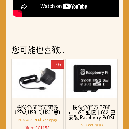
您可能也喜歡…
-2%
樹莓派5B官方電源
樹莓派官方 32GB
(27W, USB-C, US) (黑)
microSD 記憶卡(A2, 已
安裝 Raspberry Pi OS)
原
目
NT$
498
NT$
488
(含稅)
始
前
NT$
880
(含稅)
貨號: SC1158