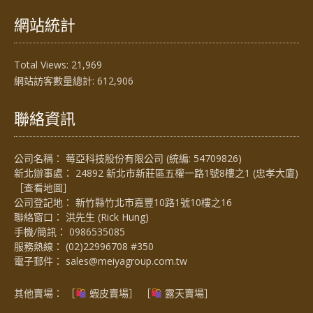
網站統計
Total Views:
21,969
網站訪客數量總計:
612,906
聯絡資訊
公司名稱： 莓亞科技股份有限公司 (統編: 54709826)
新北辦事處： 24892 新北市新莊區五權一路1號8樓之1 (忠孝大廈)
［
查看地圖
］
公司登記地： 新竹縣竹北市嘉豐10路1號10樓之16
聯絡窗口： 洪先生 (Rick Hung)
手機/簡訊：
0986535085
服務熱線：
(02)22996708 #350
電子郵件：
sales@meiyagroup.com.tw
其他賣場： ［
蝦皮賣場
］ ［
露天賣場］