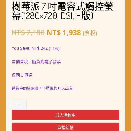
樹莓派 7 吋電容式觸控螢
幕(1280×720, DSI, H版)
原
目
NT$
2,180
NT$
1,938
(含稅)
始
前
You Save:
NT$
242
(11%)
價
價
售價含稅，隨貨附電子發票
格：
格：
NT$ 2,180。
NT$ 1,938。
保固 3 個月
補貨中開放預購，下單後約10天出貨
樹
莓
派
加入購物車
7
吋
直接結帳