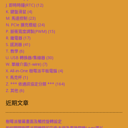
J. 即時時鐘(RTC)
(12)
K. 鍵盤滑鼠
(4)
M. 馬達控制
(23)
N. PCIe 擴充模組
(24)
P. 脈衝寬度調製(PWM)
(15)
R. 繼電器
(17)
S. 感測器
(41)
T. 教學
(6)
U. USB 轉換器/集線器
(30)
W. 單線介面(1-wire)
(7)
X. All-in-One 樹莓派平板電腦
(4)
Y. 馬克杯
(1)
Z. *** 依通訊協定分類 ***
(164)
Z. 其他
(6)
近期文章
樹莓派螢幕畫面及觸控旋轉設定
如何關閉樹莓派開機時的彩色方塊及更換開機Logo圖片