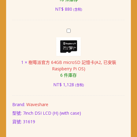
記
憶
NT$
880
(含稅)
卡
(A2,
已
樹
安
莓
裝
派
Raspberry
官
Pi
方
OS)
1
×
樹莓派官方 64GB microSD 記憶卡(A2, 已安裝
64GB
Raspberry Pi OS)
microSD
6 件庫存
記
憶
NT$
1,128
(含稅)
卡
(A2,
已
Brand:
Waveshare
安
型號: 7inch DSI LCD (H) (with case)
裝
Raspberry
貨號:
31619
Pi
OS)