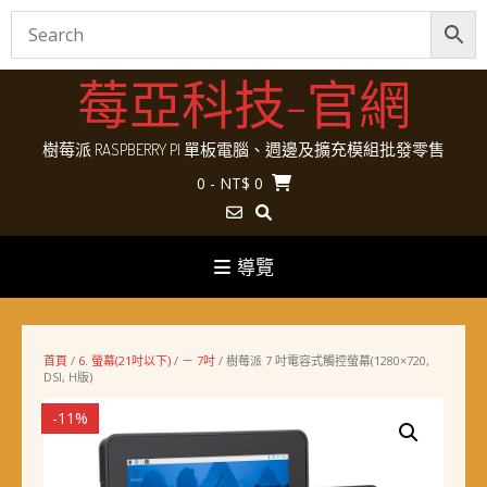
Skip
莓亞科技-官網
to
content
樹莓派 RASPBERRY PI 單板電腦、週邊及擴充模組批發零售
0
- NT$ 0
導覽
首頁
/
6. 螢幕(21吋以下)
/
－ 7吋
/ 樹莓派 7 吋電容式觸控螢幕(1280×720,
DSI, H版)
-11%