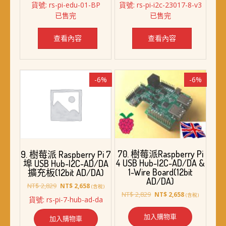
貨號: rs-pi-edu-01-BP
貨號: rs-pi-i2c-23017-8-v3
價
價
價
價
已售完
已售完
格：
格：
格：
格：
NT$ 1,338。
NT$ 1,228。
NT$ 3,669。
NT$ 3,398。
查看內容
查看內容
-6%
-6%
70. 樹莓派Raspberry Pi
9. 樹莓派 Raspberry Pi 7
4 USB Hub-I2C-AD/DA &
埠 USB Hub-I2C-AD/DA
1-Wire Board(12bit
擴充板(12bit AD/DA)
AD/DA)
原
目
NT$
2,829
NT$
2,658
(含稅)
原
目
始
前
NT$
2,829
NT$
2,658
(含稅)
貨號: rs-pi-7-hub-ad-da
始
前
價
價
價
價
格：
格：
加入購物車
加入購物車
格：
格：
NT$ 2,829。
NT$ 2,658。