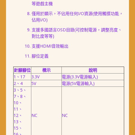
等遊戲主機
僅用於顯示，不佔用任何I/O資源(使用觸摸功能，
佔用I/O)
支援多國語言OSD目錄(可控制電源，調整亮度、
對比度等等)
支援HDMI音效輸出
腳位定義
針腳腳位
標示
說明
1、17
3.3V
電源(3.3V電源輸入)
2、4
5V
電源(5V電源輸入)
3、5、
7、8、
10、
11、
12、
NC
NC
13、
15、
16、