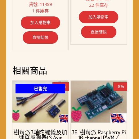
始
前
價
價
貨號: 11489
22 件庫存
價
價
格：
格：
1 件庫存
格：
格：
NT$ 2,800。
NT$ 2,388。
加入購物車
NT$ 3,138。
NT$ 2,988。
加入購物車
直接結帳
直接結帳
相關商品
-10%
-8%
已售完
樹莓派3軸陀螺儀及加
39. 樹莓派 Raspberry Pi
速度感測器(3 Axis
16 channel PWM /