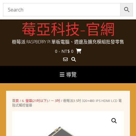
Skip
莓亞科技-官網
to
content
樹莓派 RASPBERRY PI 單板電腦、週邊及擴充模組批發零售
0
- NT$ 0
導覽
首頁
/
6. 螢幕(21吋以下)
/
－ 3吋
/ 樹莓派3.5吋 320×480 IPS HDMI LCD 電
阻式觸控螢幕