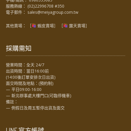
服務熱線：
(02)22996708 #350
電子郵件：
sales@meiyagroup.com.tw
其他賣場： ［
蝦皮賣場
］ ［
露天賣場］
採購需知
營業時間：全天 24/7
出貨時間：當日16:00前
(14:00後訂單安排次日出貨)
面交時間及地點：(預約制)
— 平日09:00-16:00
— 新北辦事處大樓門口(可臨停機車)
備註：
— 例假日及周五暫停出貨及面交
LINE 官方帳號