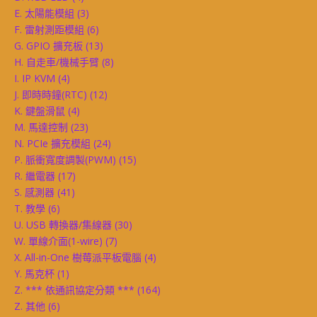
E. 太陽能模組
(3)
F. 雷射測距模組
(6)
G. GPIO 擴充板
(13)
H. 自走車/機械手臂
(8)
I. IP KVM
(4)
J. 即時時鐘(RTC)
(12)
K. 鍵盤滑鼠
(4)
M. 馬達控制
(23)
N. PCIe 擴充模組
(24)
P. 脈衝寬度調製(PWM)
(15)
R. 繼電器
(17)
S. 感測器
(41)
T. 教學
(6)
U. USB 轉換器/集線器
(30)
W. 單線介面(1-wire)
(7)
X. All-in-One 樹莓派平板電腦
(4)
Y. 馬克杯
(1)
Z. *** 依通訊協定分類 ***
(164)
Z. 其他
(6)