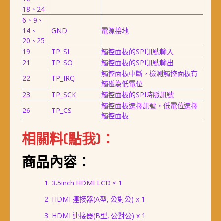
18、24
6、9、
14、
GND
電源接地
20、25
19
TP_SI
觸控面板的SPI訊號輸入
21
TP_SO
觸控面板的SPI訊號輸出
觸控面板中斷，檢測觸控面板有
22
TP_IRQ
觸碰為低電位
23
TP_SCK
觸控面板的SPI時脈訊號
觸控面板選擇訊號，低電位選擇
26
TP_CS
觸控面板
相關料(點我)：
商品內容：
3.5inch HDMI LCD × 1
HDMI 連接器(A型, 公對公) x 1
HDMI 連接器(B型, 公對公) x 1