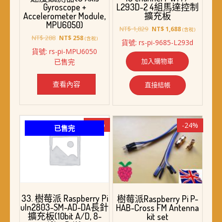
Gyroscope +
L293D-2 4組馬達控制
Accelerometer Module,
擴充板
MPU6050)
原
目
NT$
1,829
NT$
1,688
(含稅)
原
目
始
前
NT$
288
NT$
258
(含稅)
貨號: rs-pi-9685-L293d
始
前
價
價
貨號: rs-pi-MPU6050
價
價
格：
格：
加入購物車
已售完
格：
格：
NT$ 1,829。
NT$ 1,688。
NT$ 288。
NT$ 258。
查看內容
直接結帳
-17%
-24%
已售完
33. 樹莓派 Raspberry Pi
樹莓派Raspberry Pi P-
uln2803-SM-AD-DA長針
HAB-Cross FM Antenna
擴充板(10bit A/D, 8-
kit set