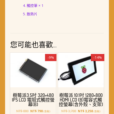
觸控筆 × 1
散熱片
您可能也喜歡…
-9%
-14%
樹莓派3.5吋 320×480
樹莓派 10.1吋 1280×800
IPS LCD 電阻式觸控螢
HDMI LCD (B)電容式觸
幕(B)
控螢幕(含外殼、支架)
原
目
原
目
NT$
880
NT$
3,788
NT$
798
NT$
3,258
(含稅)
(含稅)