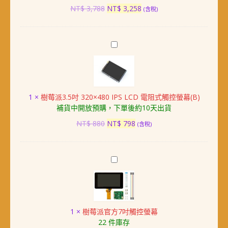
(B)
原
目
NT$
3,788
NT$
3,258
(含稅)
電
始
前
容
價
價
式
格：
格：
樹
觸
NT$ 3,788。
NT$ 3,258。
莓
控
派
螢
3.5
幕
吋
(含
1
×
樹莓派3.5吋 320×480 IPS LCD 電阻式觸控螢幕(B)
320×480
外
補貨中開放預購，下單後約10天出貨
IPS
殼、
LCD
原
目
支
NT$
880
NT$
798
(含稅)
電
始
前
架)
阻
價
價
式
格：
格：
樹
觸
NT$ 880。
NT$ 798。
莓
控
派
螢
官
幕
方
(B)
1
×
樹莓派官方7吋觸控螢幕
7
22 件庫存
吋