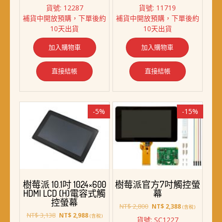
始
前
始
前
貨號: 12287
貨號: 11719
價
價
價
價
補貨中開放預購，下單後約
補貨中開放預購，下單後約
格：
格：
格：
格：
10天出貨
10天出貨
NT$ 880。
NT$ 798。
NT$ 3,788。
NT$ 3,258。
加入購物車
加入購物車
直接結帳
直接結帳
-5%
-15%
樹莓派 10.1吋 1024×600
樹莓派官方7吋觸控螢
HDMI LCD (H)電容式觸
幕
控螢幕
原
目
NT$
2,800
NT$
2,388
(含稅)
原
目
始
前
NT$
3,138
NT$
2,988
(含稅)
貨號: SC1227