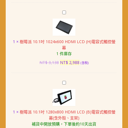
HDMI
LCD
樹
電
莓
阻
派
式
10.1
觸
吋
控
1
×
樹莓派 10.1吋 1024x600 HDMI LCD (H)電容式觸控螢
1024x600
螢
幕
HDMI
幕
1 件庫存
LCD
數
(H)
原
目
NT$
3,138
NT$
2,988
(含稅)
量
電
始
前
容
價
價
式
格：
格：
樹
觸
NT$ 3,138。
NT$ 2,988。
莓
控
派
螢
10.1
幕
吋
1
×
樹莓派 10.1吋 1280x800 HDMI LCD (B)電容式觸控螢
1280x800
幕(含外殼、支架)
HDMI
補貨中開放預購，下單後約10天出貨
LCD