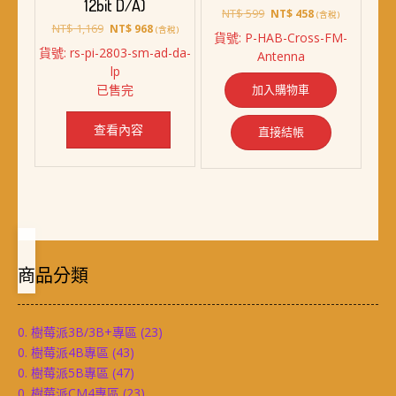
12bit D/A)
原
目
NT$
599
NT$
458
(含稅)
原
目
始
前
NT$
1,169
NT$
968
(含稅)
貨號: P-HAB-Cross-FM-
始
前
價
價
貨號: rs-pi-2803-sm-ad-da-
Antenna
價
價
格：
格：
lp
格：
格：
NT$ 599。
NT$ 458。
加入購物車
已售完
NT$ 1,169。
NT$ 968。
查看內容
直接結帳
商品分類
0. 樹莓派3B/3B+專區
(23)
0. 樹莓派4B專區
(43)
0. 樹莓派5B專區
(47)
0. 樹莓派CM4專區
(23)