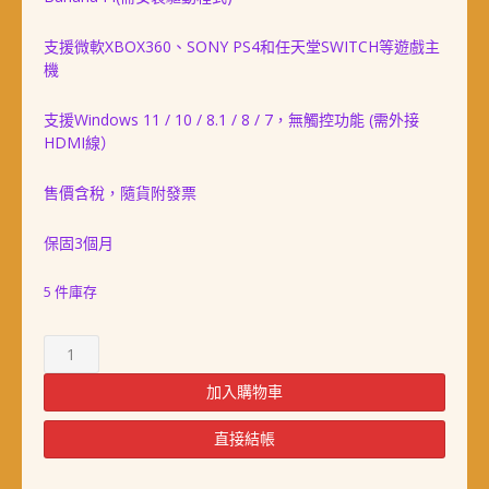
支援微軟XBOX360、SONY PS4和任天堂SWITCH等遊戲主
機
支援Windows 11 / 10 / 8.1 / 8 / 7，無觸控功能 (需外接
HDMI線）
售價含稅，隨貨附發票
保固3個月
5 件庫存
樹
莓
派
加入購物車
3.5
吋
直接結帳
320×480
IPS