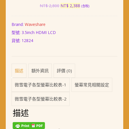
觸
原
目
NT$
2,800
NT$
2,388
(含稅)
控
始
前
螢
價
價
幕
格：
格：
Brand:
Waveshare
NT$ 2,800。
NT$ 2,388。
型號: 3.5inch HDMI LCD
貨號:
12824
描述
額外資訊
評價 (0)
微雪電子各型螢幕比較表-1
螢幕常見相關設定
微雪電子各型螢幕比較表-2
描述