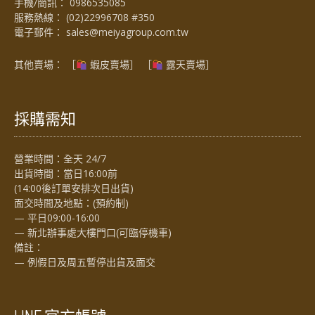
手機/簡訊：
0986535085
服務熱線：
(02)22996708 #350
電子郵件：
sales@meiyagroup.com.tw
其他賣場： ［
蝦皮賣場
］ ［
露天賣場］
採購需知
營業時間：全天 24/7
出貨時間：當日16:00前
(14:00後訂單安排次日出貨)
面交時間及地點：(預約制)
— 平日09:00-16:00
— 新北辦事處大樓門口(可臨停機車)
備註：
— 例假日及周五暫停出貨及面交