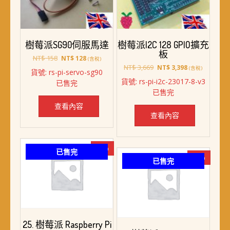
樹莓派SG90伺服馬達
樹莓派I2C 128 GPIO擴充
板
原
目
NT$
158
NT$
128
(含稅)
始
前
原
目
NT$
3,669
NT$
3,398
(含稅)
貨號: rs-pi-servo-sg90
價
價
始
前
貨號: rs-pi-i2c-23017-8-v3
已售完
格：
格：
價
價
已售完
NT$ 158。
NT$ 128。
格：
格：
NT$ 3,669。
NT$ 3,398。
查看內容
查看內容
-6%
已售完
-8%
已售完
25. 樹莓派 Raspberry Pi