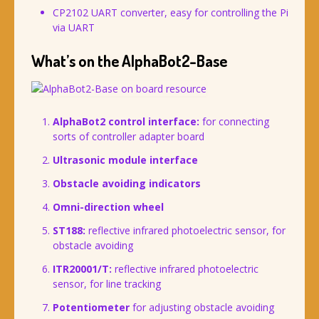
CP2102 UART converter, easy for controlling the Pi
via UART
What’s on the AlphaBot2-Base
AlphaBot2 control interface:
for connecting
sorts of controller adapter board
Ultrasonic module interface
Obstacle avoiding indicators
Omni-direction wheel
ST188:
reflective infrared photoelectric sensor, for
obstacle avoiding
ITR20001/T:
reflective infrared photoelectric
sensor, for line tracking
Potentiometer
for adjusting obstacle avoiding