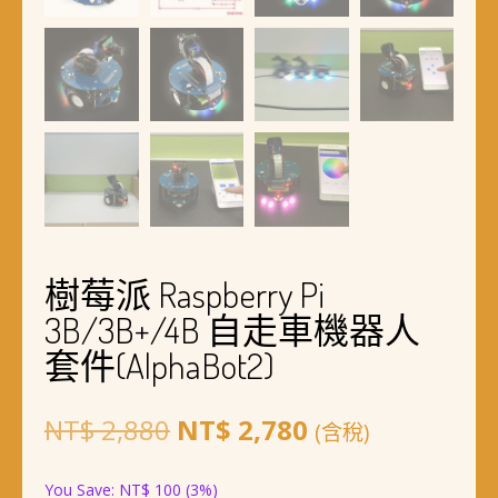
樹莓派 Raspberry Pi
3B/3B+/4B 自走車機器人
套件(AlphaBot2)
原
目
NT$
2,880
NT$
2,780
(含稅)
始
前
You Save:
NT$
100
(3%)