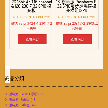
I2C 18bit A/D 16 channel
16. 樹莓派 Raspberry Pi
& I2C 23017 32 GPIO 擴
32 GPIO及步進馬達擴
充板
充模組(SPI)
原
目
原
目
NT$
3,249
NT$
1,989
NT$
3,058
NT$
1,838
(含稅)
(含稅)
始
前
始
前
貨號: rs-pi-3424-4-23017-2
貨號: rs-pi-23s17x2-2803x2
價
價
價
價
已售完
已售完
格：
格：
格：
格：
NT$ 3,249。
NT$ 3,058。
NT$ 1,989。
NT$ 1,838。
查看內容
查看內容
商品分類
0. 樹莓派3B/3B+專區
(23)
0. 樹莓派4B專區
(43)
0. 樹莓派5B專區
(47)