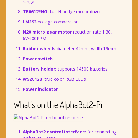
range
TB6612FNG
dual H-bridge motor driver
LM393
voltage comparator
N20 micro gear motor
reduction rate 1:30,
6V/600RPM
Rubber wheels
diameter 42mm, width 19mm
Power switch
Battery holder:
supports 14500 batteries
WS2812B:
true color RGB LEDs
Power indicator
What’s on the AlphaBot2-Pi
AlphaBot2 control interface:
for connecting