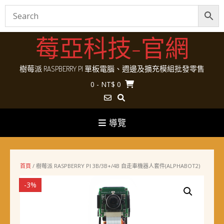
Skip
莓亞科技-官網
to
content
樹莓派 RASPBERRY PI 單板電腦、週邊及擴充模組批發零售
0
- NT$ 0
導覽
首頁
/ 樹莓派 RASPBERRY PI 3B/3B+/4B 自走車機器人套件(ALPHABOT2)
-3%