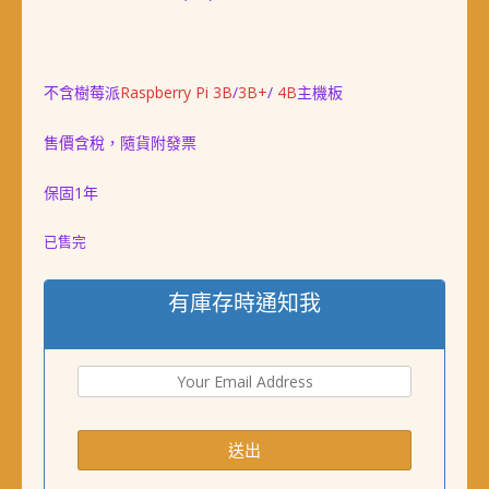
價
價
格：
格：
NT$ 2,880。
NT$ 2,780。
不含樹莓派
Raspberry Pi 3B
/
3B+
/
4B
主機板
售價含稅，隨貨附發票
保固1年
已售完
有庫存時通知我