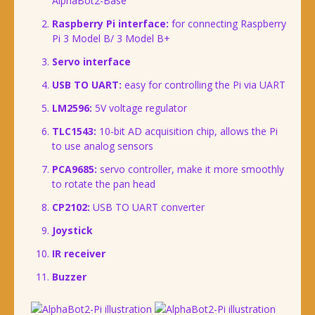
AlphaBot2-Base
Raspberry Pi interface:
for connecting Raspberry
Pi 3 Model B/ 3 Model B+
Servo interface
USB TO UART:
easy for controlling the Pi via UART
LM2596:
5V voltage regulator
TLC1543:
10-bit AD acquisition chip, allows the Pi
to use analog sensors
PCA9685:
servo controller, make it more smoothly
to rotate the pan head
CP2102:
USB TO UART converter
Joystick
IR receiver
Buzzer