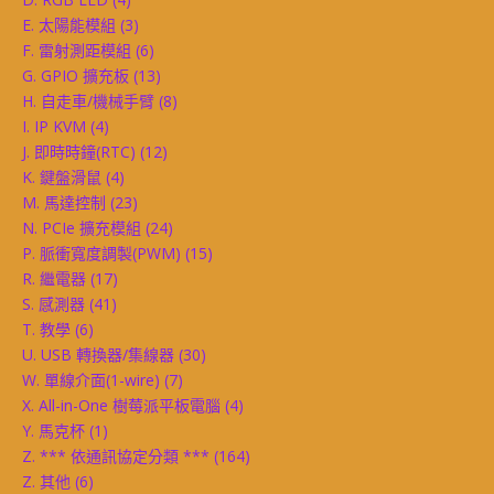
E. 太陽能模組
(3)
F. 雷射測距模組
(6)
G. GPIO 擴充板
(13)
H. 自走車/機械手臂
(8)
I. IP KVM
(4)
J. 即時時鐘(RTC)
(12)
K. 鍵盤滑鼠
(4)
M. 馬達控制
(23)
N. PCIe 擴充模組
(24)
P. 脈衝寬度調製(PWM)
(15)
R. 繼電器
(17)
S. 感測器
(41)
T. 教學
(6)
U. USB 轉換器/集線器
(30)
W. 單線介面(1-wire)
(7)
X. All-in-One 樹莓派平板電腦
(4)
Y. 馬克杯
(1)
Z. *** 依通訊協定分類 ***
(164)
Z. 其他
(6)