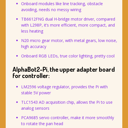
Onboard modules like line tracking, obstacle
avoiding, needs no messy wiring
TB6612FNG dual H-bridge motor driver, compared
with L298P, it’s more efficient, more compact, and
less heating
N20 micro gear motor, with metal gears, low noise,
high accuracy
Onboard RGB LEDs, true color lighting, pretty cool
AlphaBot2-Pi, the upper adapter board
for controller:
LM2596 voltage regulator, provides the Pi with
stable 5V power
TLC1543 AD acquisition chip, allows the Pi to use
analog sensors
PCA9685 servo controller, make it more smoothly
to rotate the pan head