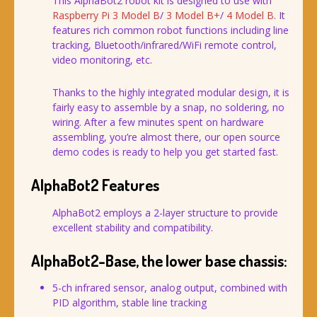
This AlphaBot2 robot kit is designed to use with
Raspberry Pi 3 Model B
/
3 Model B+
/
4 Model B
. It
features rich common robot functions including line
tracking, Bluetooth/infrared/WiFi remote control,
video monitoring, etc.
Thanks to the highly integrated modular design, it is
fairly easy to assemble by a snap, no soldering, no
wiring. After a few minutes spent on hardware
assembling, you’re almost there, our open source
demo codes is ready to help you get started fast.
AlphaBot2 Features
AlphaBot2 employs a 2-layer structure to provide
excellent stability and compatibility.
AlphaBot2-Base, the lower base chassis:
5-ch infrared sensor, analog output, combined with
PID algorithm, stable line tracking