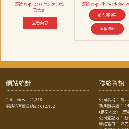
始
前
始
前
貨號: rs-pi-23s17x2-2803x2
貨號: rs-pi-7hub-ad-da-1w
價
價
價
價
已售完
格：
格：
格：
格：
加入購物車
NT$ 1,989。
NT$ 1,838。
NT$ 3,228。
NT$ 
查看內容
直接結帳
網站統計
聯絡資訊
Total Views:
21,318
公司名稱： 莓亞科
新北辦事處： 2
網站訪客數量總計:
612,102
(忠孝大廈) ［
查
公司登記地： 新
聯絡窗口： 洪先生 (