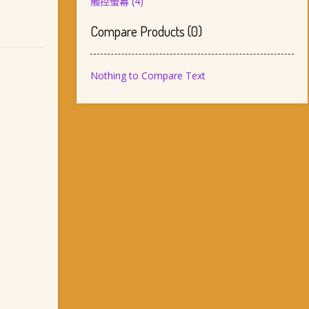
觸控螢幕
(4)
Compare Products
(
0
)
Nothing to Compare Text