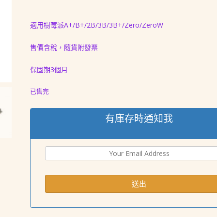
格：
格：
NT$ 1,288。
NT$ 988。
適用樹莓派A+/B+/2B/3B/3B+/Zero/ZeroW
售價含稅，隨貨附發票
保固期3個月
已售完
有庫存時通知我