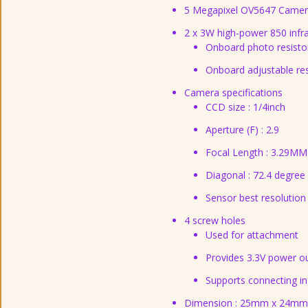
5 Megapixel OV5647 Came
2 x 3W high-power 850 infr
Onboard photo resistor
Onboard adjustable resi
Camera specifications
CCD size : 1/4inch
Aperture (F) : 2.9
Focal Length : 3.29MM
Diagonal : 72.4 degree
Sensor best resolution
4 screw holes
Used for attachment
Provides 3.3V power o
Supports connecting inf
Dimension : 25mm x 24m