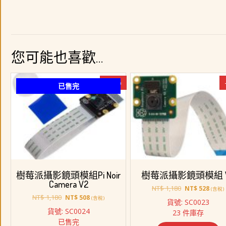
您可能也喜歡…
-57%
已售完
樹莓派攝影鏡頭模組Pi Noir
樹莓派攝影鏡頭模組 
Camera V2
原
目
NT$
1,180
NT$
528
(含稅)
原
目
始
前
NT$
1,180
NT$
508
(含稅)
貨號: SC0023
始
前
價
價
貨號: SC0024
23 件庫存
價
價
格：
格：
已售完
格：
格：
NT$ 1,180。
NT$ 