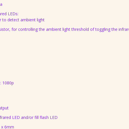
ra
ared LEDs:
 to detect ambient light
stor, for controlling the ambient light threshold of toggling the infr
 : 1080p
utput
rared LED and/or fill flash LED
m x 6mm