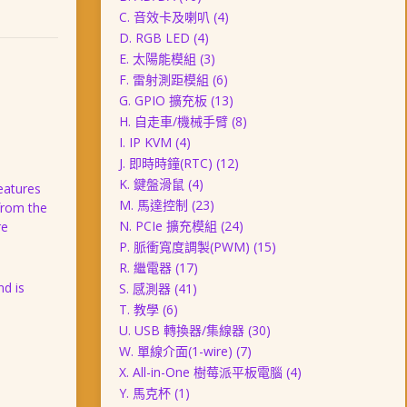
C. 音效卡及喇叭
(4)
D. RGB LED
(4)
E. 太陽能模組
(3)
F. 雷射測距模組
(6)
G. GPIO 擴充板
(13)
H. 自走車/機械手臂
(8)
I. IP KVM
(4)
J. 即時時鐘(RTC)
(12)
K. 鍵盤滑鼠
(4)
eatures
M. 馬達控制
(23)
 from the
N. PCIe 擴充模組
(24)
re
P. 脈衝寬度調製(PWM)
(15)
R. 繼電器
(17)
d is
S. 感測器
(41)
T. 教學
(6)
U. USB 轉換器/集線器
(30)
W. 單線介面(1-wire)
(7)
X. All-in-One 樹莓派平板電腦
(4)
Y. 馬克杯
(1)