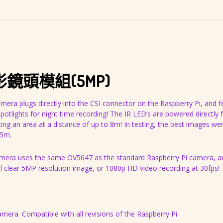
鏡頭模組(5MP)
mera plugs directly into the CSI connector on the Raspberry Pi, and f
spotlights for night time recording! The IR LED’s are powered directly
ting an area at a distance of up to 8m! In testing, the best images we
 5m.
camera uses the same OV5647 as the standard Raspberry Pi camera, an
tal clear 5MP resolution image, or 1080p HD video recording at 30fps!
amera. Compatible with all revisions of the Raspberry Pi