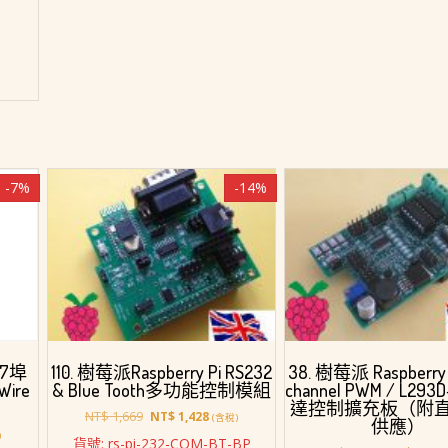
-7%
-14%
110. 樹莓派Raspberry Pi RS232
38. 樹莓派 Raspberry P
i 7埠
& Blue Tooth多功能控制模組
channel PWM / L29
Wire
達控制擴充板（附
)
原
目
NT$
1,669
NT$
1,428
(含稅)
供應）
始
前
)
貨號: rs-pi-232-COM-BT-BP