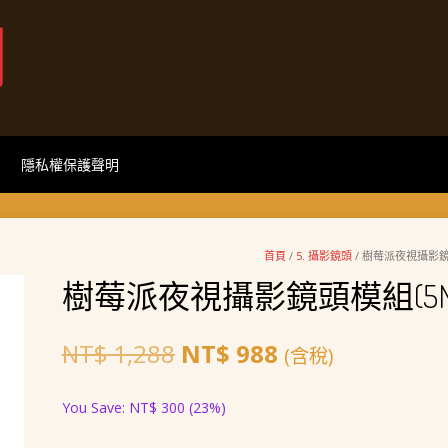
網
隱私權保護聲明
首頁
/
5. 攝影鏡頭
/ 樹莓派夜視攝影鏡
樹莓派夜視攝影鏡頭模組(5M
原
目
NT$
1,288
NT$
988
(含稅)
始
前
You Save:
NT$
300
(23%)
價
價