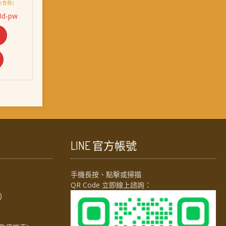
目
(含稅)
前
3d-pw
價
格：
。
NT$ 2,138。
LINE 官方帳號
手機長按、點擊或掃描
QR Code 立即線上諮詢：
)