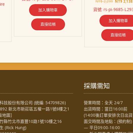
價
價
原
NT$
2,299
NT$
2,138
ire
格：
格：
始
貨號: rs-pi-9685-L29
加入購物車
NT$ 1,669。
NT$ 1,428。
價
格：
3,008。
加入購物車
NT$ 2,299
直接結帳
直接結帳
採購需知
技股份有限公司 (統編: 54709826)
營業時間：全天 24/7
4892 新北市新莊區五權一路1號8樓之1
出貨時間：當日16:00前
看地圖
］
(14:00後訂單安排次日出貨
竹縣竹北市嘉豐10路1號10樓之16
面交時間及地點：(預約制)
Rick Hung)
— 平日09:00-16:00