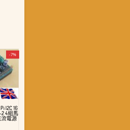
-7%
i I2C 16
3D-2 4組馬
直流電源