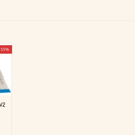
-55%
V2
528。