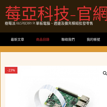
Skip
莓亞科技-官
to
content
樹莓派 RASPBERRY PI 單板電腦、週邊及擴充模組批發零售
最新文章
商品目錄
聯絡我們
我的帳號
-23%