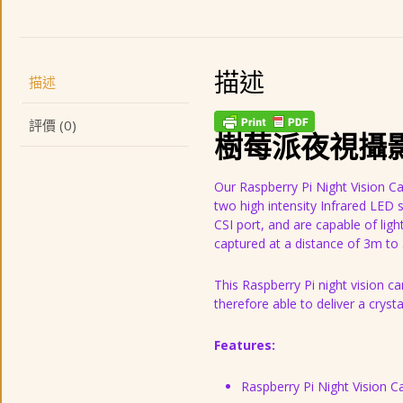
描述
描述
評價 (0)
樹莓派夜視攝影
Our Raspberry Pi Night Vision Ca
two high intensity Infrared LED 
CSI port, and are capable of ligh
captured at a distance of 3m to
This Raspberry Pi night vision 
therefore able to deliver a crys
Features:
Raspberry Pi Night Vision C