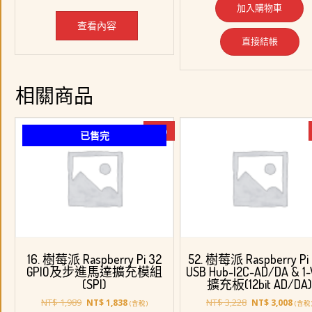
加入購物車
NT$ 1,180。
NT$ 508。
查看內容
直接結帳
相關商品
-8%
已售完
16. 樹莓派 Raspberry Pi 32
52. 樹莓派 Raspberry P
GPIO及步進馬達擴充模組
USB Hub-I2C-AD/DA & 1-
(SPI)
擴充板(12bit AD/DA
原
目
原
目
NT$
1,989
NT$
3,228
NT$
1,838
NT$
3,008
(含稅)
(含稅