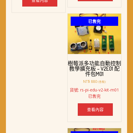
查看內容
已售完
樹莓派多功能自動控制
教學擴充板 – V2E01 配
件包M01
NT$
880
(含稅)
貨號: rs-pi-edu-v2-kit-m01
已售完
查看內容