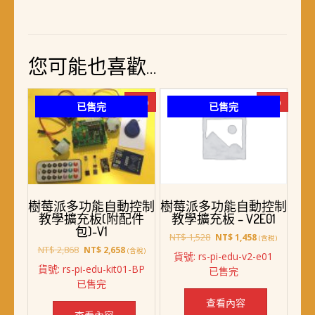
您可能也喜歡…
-7%
-5%
已售完
已售完
樹莓派多功能自動控制
樹莓派多功能自動控制
教學擴充板(附配件
教學擴充板 – V2E01
包)-V1
原
目
NT$
1,528
NT$
1,458
(含稅)
原
目
始
前
NT$
2,868
NT$
2,658
(含稅)
貨號: rs-pi-edu-v2-e01
始
前
價
價
貨號: rs-pi-edu-kit01-BP
已售完
價
價
格：
格：
已售完
格：
格：
NT$ 1,528。
NT$ 1,458。
NT$ 2,868。
NT$ 2,658。
查看內容