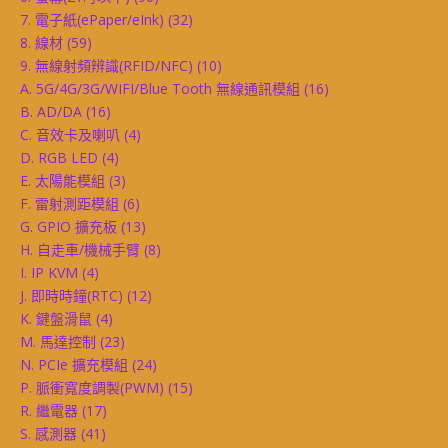
7. 電子紙(ePaper/eInk)
(32)
8. 線材
(59)
9. 無線射頻辨識(RFID/NFC)
(10)
A. 5G/4G/3G/WIFI/Blue Tooth 無線通訊模組
(16)
B. AD/DA
(16)
C. 音效卡及喇叭
(4)
D. RGB LED
(4)
E. 太陽能模組
(3)
F. 雷射測距模組
(6)
G. GPIO 擴充板
(13)
H. 自走車/機械手臂
(8)
I. IP KVM
(4)
J. 即時時鐘(RTC)
(12)
K. 鍵盤滑鼠
(4)
M. 馬達控制
(23)
N. PCIe 擴充模組
(24)
P. 脈衝寬度調製(PWM)
(15)
R. 繼電器
(17)
S. 感測器
(41)