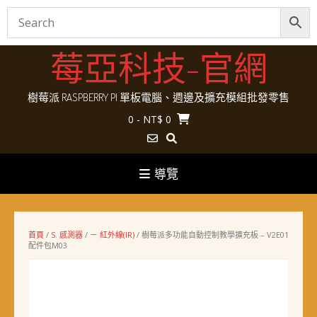
Skip
莓亞科技-官網
to
content
樹莓派 RASPBERRY PI 單板電腦、週邊及擴充模組批發零售
0
- NT$ 0
導覽
首頁
/
S. 感測器
/
－ 紅外線(IR)
/ 樹莓派多功能自動控制教學擴充板 – V2E01
配件包M03