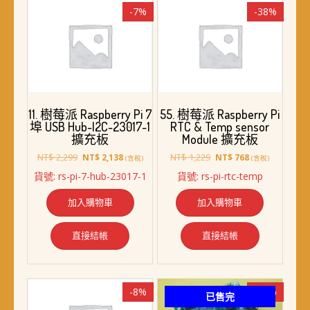
-7%
-38%
11. 樹莓派 Raspberry Pi 7
55. 樹莓派 Raspberry Pi
埠 USB Hub-I2C-23017-1
RTC & Temp sensor
擴充板
Module 擴充板
原
目
原
目
NT$
2,299
NT$
1,229
NT$
2,138
NT$
768
(含稅)
(含稅)
始
前
始
前
貨號: rs-pi-7-hub-23017-1
貨號: rs-pi-rtc-temp
價
價
價
價
格：
格：
格：
格：
加入購物車
加入購物車
NT$ 2,299。
NT$ 2,138。
NT$ 1,229。
NT$ 768。
直接結帳
直接結帳
-8%
-13%
已售完