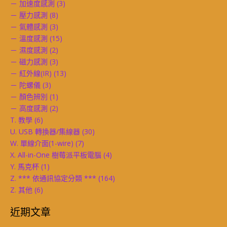
－ 加速度感測
(3)
－ 壓力感測
(8)
－ 氣體感測
(3)
－ 溫度感測
(15)
－ 濕度感測
(2)
－ 磁力感測
(3)
－ 紅外線(IR)
(13)
－ 陀螺儀
(3)
－ 顏色辨別
(1)
－ 高度感測
(2)
T. 教學
(6)
U. USB 轉換器/集線器
(30)
W. 單線介面(1-wire)
(7)
X. All-in-One 樹莓派平板電腦
(4)
Y. 馬克杯
(1)
Z. *** 依通訊協定分類 ***
(164)
Z. 其他
(6)
近期文章