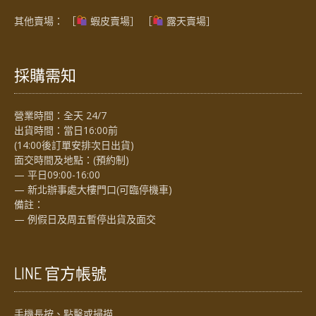
其他賣場： ［
蝦皮賣場
］ ［
露天賣場］
採購需知
營業時間：全天 24/7
出貨時間：當日16:00前
(14:00後訂單安排次日出貨)
面交時間及地點：(預約制)
— 平日09:00-16:00
— 新北辦事處大樓門口(可臨停機車)
備註：
— 例假日及周五暫停出貨及面交
LINE 官方帳號
手機長按、點擊或掃描