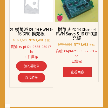
樹莓派I2C 16 Channel
21. 樹莓派 I2C 16 PWM &
PWM Servo & 16 GPIO擴
16 GPIO 擴充板
充板
原
目
NT$
1,619
NT$
1,488
(含稅)
原
目
始
前
NT$
1,880
NT$
1,632
(含稅)
貨號: rs-pi-i2c-9685-23017-
始
前
價
價
貨號: rs-pi-i2c-9685-23017-
lp
價
價
格：
格：
bp
1 件庫存
格：
格：
NT$ 1,619。
NT$ 1,488。
已售完
NT$ 1,880。
NT$ 1,632。
加入購物車
查看內容
直接結帳