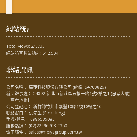
網站統計
Total Views:
21,735
網站訪客數量總計:
612,504
聯絡資訊
公司名稱： 莓亞科技股份有限公司 (統編: 54709826)
新北辦事處： 24892 新北市新莊區五權一路1號8樓之1 (忠孝大廈)
［
查看地圖
］
公司登記地： 新竹縣竹北市嘉豐10路1號10樓之16
聯絡窗口： 洪先生 (Rick Hung)
手機/簡訊：
0986535085
服務熱線：
(02)22996708 #350
電子郵件：
sales@meiyagroup.com.tw