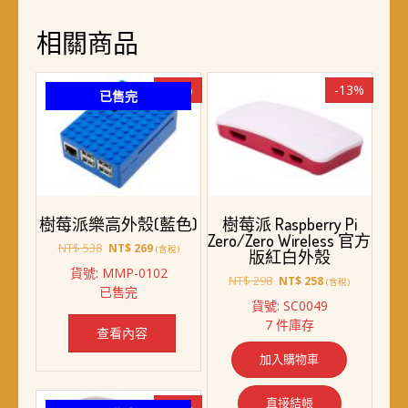
相關商品
-50%
-13%
已售完
樹莓派樂高外殼(藍色)
樹莓派 Raspberry Pi
Zero/Zero Wireless 官方
原
目
NT$
538
NT$
269
(含稅)
版紅白外殼
始
前
貨號: MMP-0102
價
價
原
目
NT$
298
NT$
258
(含稅)
已售完
格：
格：
始
前
貨號: SC0049
NT$ 538。
NT$ 269。
價
價
7 件庫存
格：
格：
查看內容
NT$ 298。
NT$ 258。
加入購物車
直接結帳
-26%