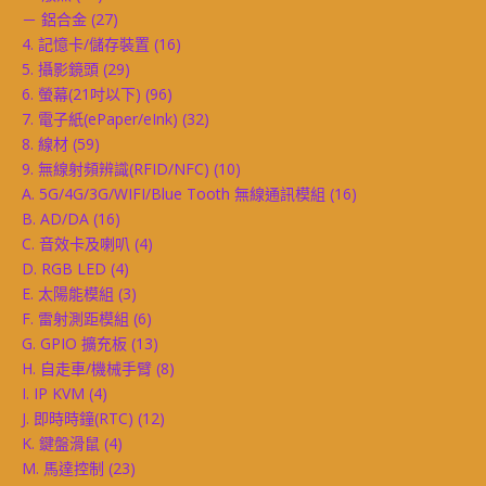
－ 鋁合金
(27)
4. 記憶卡/儲存裝置
(16)
5. 攝影鏡頭
(29)
6. 螢幕(21吋以下)
(96)
7. 電子紙(ePaper/eInk)
(32)
8. 線材
(59)
9. 無線射頻辨識(RFID/NFC)
(10)
A. 5G/4G/3G/WIFI/Blue Tooth 無線通訊模組
(16)
B. AD/DA
(16)
C. 音效卡及喇叭
(4)
D. RGB LED
(4)
E. 太陽能模組
(3)
F. 雷射測距模組
(6)
G. GPIO 擴充板
(13)
H. 自走車/機械手臂
(8)
I. IP KVM
(4)
J. 即時時鐘(RTC)
(12)
K. 鍵盤滑鼠
(4)
M. 馬達控制
(23)