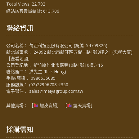
Total Views:
22,792
網站訪客數量總計:
613,706
聯絡資訊
公司名稱： 莓亞科技股份有限公司 (統編: 54709826)
新北辦事處： 24892 新北市新莊區五權一路1號8樓之1 (忠孝大廈)
［
查看地圖
］
公司登記地： 新竹縣竹北市嘉豐10路1號10樓之16
聯絡窗口： 洪先生 (Rick Hung)
手機/簡訊：
0986535085
服務熱線：
(02)22996708 #350
電子郵件：
sales@meiyagroup.com.tw
其他賣場： ［
蝦皮賣場
］ ［
露天賣場］
採購需知