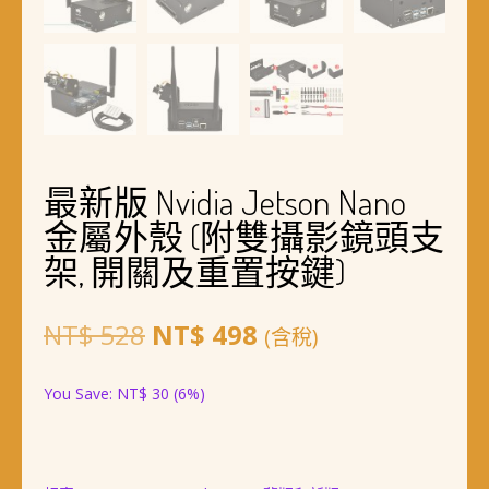
最新版 Nvidia Jetson Nano
金屬外殼 (附雙攝影鏡頭支
架, 開關及重置按鍵)
原
目
NT$
528
NT$
498
(含稅)
始
前
You Save:
NT$
30
(6%)
價
價
格：
格：