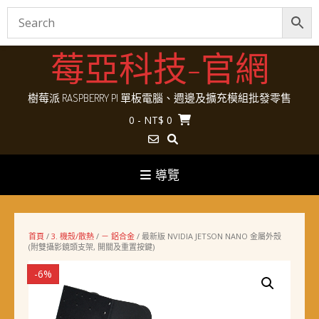
Skip
莓亞科技-官網
to
content
樹莓派 RASPBERRY PI 單板電腦、週邊及擴充模組批發零售
0
- NT$ 0
導覽
首頁
/
3. 機殼/散熱
/
－ 鋁合金
/ 最新版 NVIDIA JETSON NANO 金屬外殼
(附雙攝影鏡頭支架, 開關及重置按鍵)
-6%