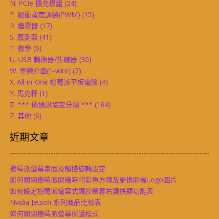
N. PCIe 擴充模組
(24)
P. 脈衝寬度調製(PWM)
(15)
R. 繼電器
(17)
S. 感測器
(41)
T. 教學
(6)
U. USB 轉換器/集線器
(30)
W. 單線介面(1-wire)
(7)
X. All-in-One 樹莓派平板電腦
(4)
Y. 馬克杯
(1)
Z. *** 依通訊協定分類 ***
(164)
Z. 其他
(6)
近期文章
樹莓派螢幕畫面及觸控旋轉設定
如何關閉樹莓派開機時的彩色方塊及更換開機Logo圖片
如何設定樹莓派電容式觸控螢幕右鍵快顯功能表
Nvidia Jetson 系列商品比較表
如何關閉樹莓派螢幕保護程式