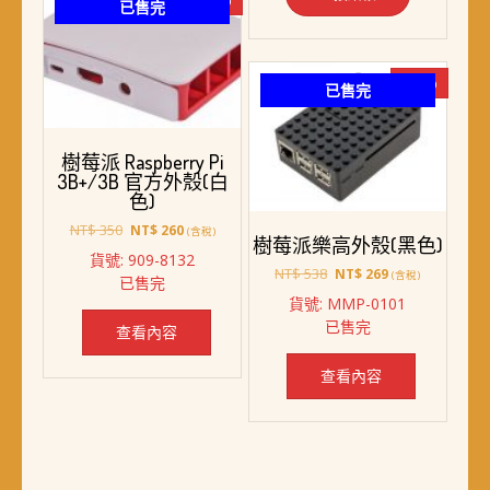
已售完
-50%
已售完
樹莓派 Raspberry Pi
3B+/3B 官方外殼(白
色)
原
目
NT$
350
NT$
260
(含稅)
樹莓派樂高外殼(黑色)
始
前
貨號: 909-8132
價
價
原
目
NT$
538
NT$
269
(含稅)
已售完
格：
格：
始
前
貨號: MMP-0101
NT$ 350。
NT$ 260。
價
價
已售完
查看內容
格：
格：
NT$ 538。
NT$ 269。
查看內容