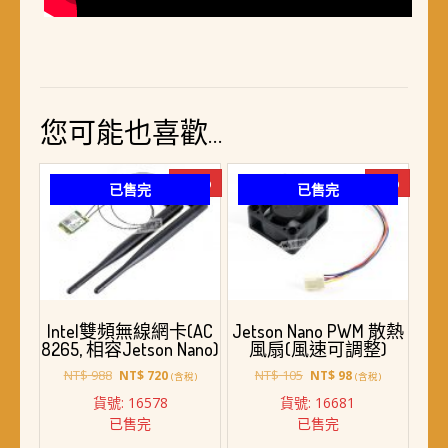
您可能也喜歡…
-27%
-7%
已售完
已售完
Intel雙頻無線網卡(AC
Jetson Nano PWM 散熱
8265, 相容Jetson Nano)
風扇(風速可調整)
原
目
原
目
NT$
988
NT$
105
NT$
720
NT$
98
(含稅)
(含稅)
始
前
始
前
貨號: 16578
貨號: 16681
價
價
價
價
已售完
已售完
格：
格：
格：
格：
NT$ 988。
NT$ 720。
NT$ 105。
NT$ 98。