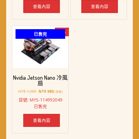
查看內容
查看內容
-9%
已售完
Nvidia Jetson Nano 冷風
扇
原
目
NT$
1,080
NT$
980
(含稅)
始
前
貨號: MYS-114992049
價
價
已售完
格：
格：
NT$ 1,080。
NT$ 980。
查看內容