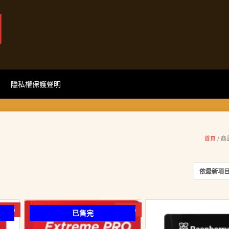
網
隱私權保護聲明
首頁
/ 商
-8%
-15%
已售完