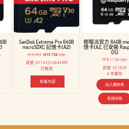
8GB
SanDisk Extreme Pro 64GB
樹莓派官方 64GB mic
)
microSDXC 記憶卡(A2)
憶卡(A2, 已安裝 Raspb
OS)
原
目
NT$
858
NT$
728
)
(含稅)
始
前
NT$
1,128
(含稅)
貨號: 6114.QCU64.D89
價
價
貨號: SC1629
已售完
格：
格：
6 件庫存
1,158。
NT$ 858。
NT$ 728。
查看內容
加入購物車
直接結帳