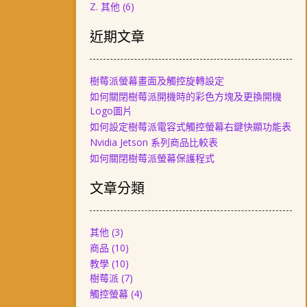
Z. 其他
(6)
近期文章
樹莓派螢幕畫面及觸控旋轉設定
如何關閉樹莓派開機時的彩色方塊及更換開機
Logo圖片
如何設定樹莓派電容式觸控螢幕右鍵快顯功能表
Nvidia Jetson 系列商品比較表
如何關閉樹莓派螢幕保護程式
文章分類
其他
(3)
商品
(10)
教學
(10)
樹莓派
(7)
觸控螢幕
(4)