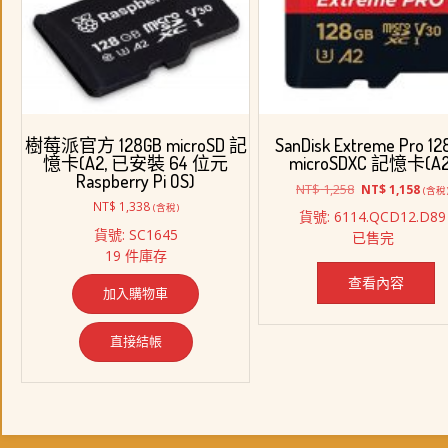
序
樹莓派官方 128GB microSD 記
SanDisk Extreme Pro 12
憶卡(A2, 已安裝 64 位元
microSDXC 記憶卡(A2
Raspberry Pi OS)
原
目
NT$
1,258
NT$
1,158
(含稅
始
前
NT$
1,338
(含稅)
貨號: 6114.QCD12.D89
價
價
貨號: SC1645
已售完
格：
格：
19 件庫存
NT$ 1,258。
NT$ 
查看內容
加入購物車
直接結帳