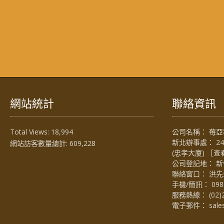
網站統計
聯絡資訊
Total Views:
18,994
公司名稱： 莓亞科
新北辦事處： 2
網站訪客數量總計:
609,228
(忠孝大廈) ［
查
公司登記地： 新
聯絡窗口： 洪先生 (
手機/簡訊：
098
服務熱線：
(02)
電子郵件：
sal