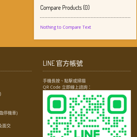
Compare Products
(
0
)
Nothing to Compare Text
LINE 官方帳號
手機長按、點擊或掃描
QR Code 立即線上諮詢：
)
臨停機車)
及面交