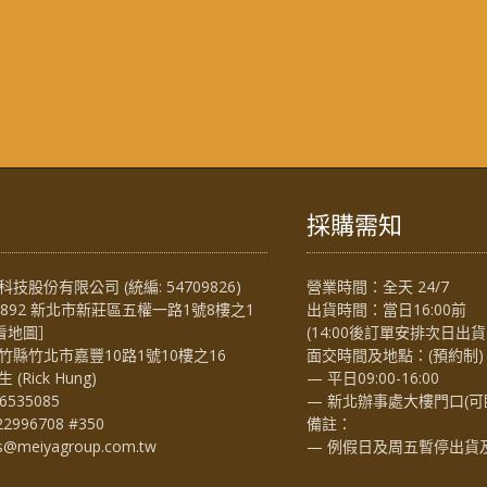
採購需知
技股份有限公司 (統編: 54709826)
營業時間：全天 24/7
4892 新北市新莊區五權一路1號8樓之1
出貨時間：當日16:00前
看地圖
］
(14:00後訂單安排次日出貨
竹縣竹北市嘉豐10路1號10樓之16
面交時間及地點：(預約制)
Rick Hung)
— 平日09:00-16:00
6535085
— 新北辦事處大樓門口(可
22996708 #350
備註：
es@meiyagroup.com.tw
— 例假日及周五暫停出貨