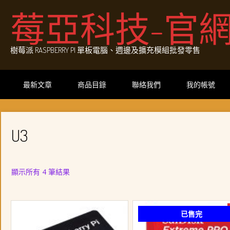
Skip
莓亞科技-官
to
content
樹莓派 RASPBERRY PI 單板電腦、週邊及擴充模組批發零售
最新文章
商品目錄
聯絡我們
我的帳號
U3
依
顯示所有 4 筆結果
最
新
項
已售完
目
排