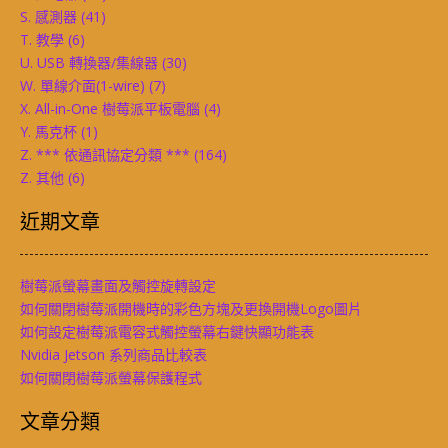
S. 感測器
(41)
T. 教學
(6)
U. USB 轉換器/集線器
(30)
W. 單線介面(1-wire)
(7)
X. All-in-One 樹莓派平板電腦
(4)
Y. 馬克杯
(1)
Z. *** 依通訊協定分類 ***
(164)
Z. 其他
(6)
近期文章
樹莓派螢幕畫面及觸控旋轉設定
如何關閉樹莓派開機時的彩色方塊及更換開機Logo圖片
如何設定樹莓派電容式觸控螢幕右鍵快顯功能表
Nvidia Jetson 系列商品比較表
如何關閉樹莓派螢幕保護程式
文章分類