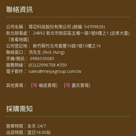
聯絡資訊
公司名稱： 莓亞科技股份有限公司 (統編: 54709826)
新北辦事處： 24892 新北市新莊區五權一路1號8樓之1 (忠孝大廈)
［
查看地圖
］
公司登記地： 新竹縣竹北市嘉豐10路1號10樓之16
聯絡窗口： 洪先生 (Rick Hung)
手機/簡訊：
0986535085
服務熱線：
(02)22996708 #350
電子郵件：
sales@meiyagroup.com.tw
其他賣場： ［
蝦皮賣場
］ ［
露天賣場］
採購需知
營業時間：全天 24/7
出貨時間：當日16:00前