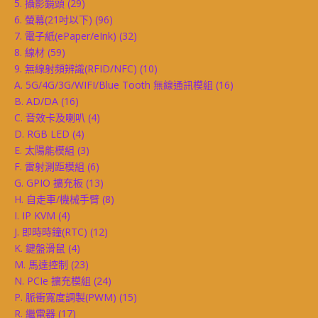
5. 攝影鏡頭
(29)
6. 螢幕(21吋以下)
(96)
7. 電子紙(ePaper/eInk)
(32)
8. 線材
(59)
9. 無線射頻辨識(RFID/NFC)
(10)
A. 5G/4G/3G/WIFI/Blue Tooth 無線通訊模組
(16)
B. AD/DA
(16)
C. 音效卡及喇叭
(4)
D. RGB LED
(4)
E. 太陽能模組
(3)
F. 雷射測距模組
(6)
G. GPIO 擴充板
(13)
H. 自走車/機械手臂
(8)
I. IP KVM
(4)
J. 即時時鐘(RTC)
(12)
K. 鍵盤滑鼠
(4)
M. 馬達控制
(23)
N. PCIe 擴充模組
(24)
P. 脈衝寬度調製(PWM)
(15)
R. 繼電器
(17)