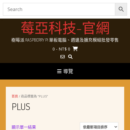
Skip
莓亞科技-官網
to
content
樹莓派 RASPBERRY PI 單板電腦、週邊及擴充模組批發零售
0
- NT$ 0
導覽
首頁
/ 商品標籤為 “PLUS”
PLUS
顯示單一結果