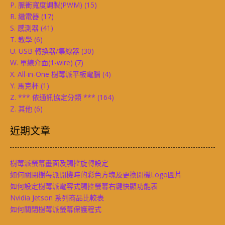
P. 脈衝寬度調製(PWM)
(15)
R. 繼電器
(17)
S. 感測器
(41)
T. 教學
(6)
U. USB 轉換器/集線器
(30)
W. 單線介面(1-wire)
(7)
X. All-in-One 樹莓派平板電腦
(4)
Y. 馬克杯
(1)
Z. *** 依通訊協定分類 ***
(164)
Z. 其他
(6)
近期文章
樹莓派螢幕畫面及觸控旋轉設定
如何關閉樹莓派開機時的彩色方塊及更換開機Logo圖片
如何設定樹莓派電容式觸控螢幕右鍵快顯功能表
Nvidia Jetson 系列商品比較表
如何關閉樹莓派螢幕保護程式