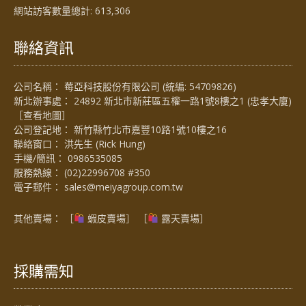
網站訪客數量總計:
613,306
聯絡資訊
公司名稱： 莓亞科技股份有限公司 (統編: 54709826)
新北辦事處： 24892 新北市新莊區五權一路1號8樓之1 (忠孝大廈)
［
查看地圖
］
公司登記地： 新竹縣竹北市嘉豐10路1號10樓之16
聯絡窗口： 洪先生 (Rick Hung)
手機/簡訊：
0986535085
服務熱線：
(02)22996708 #350
電子郵件：
sales@meiyagroup.com.tw
其他賣場： ［
蝦皮賣場
］ ［
露天賣場］
採購需知