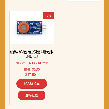
-2%
酒精蒸氣氣體感測模組
(MQ-3)
原
目
NT$
242
NT$
238
(含稅)
始
前
貨號: 9530
價
價
3 件庫存
格：
格：
NT$ 242。
NT$ 238。
加入購物車
直接結帳