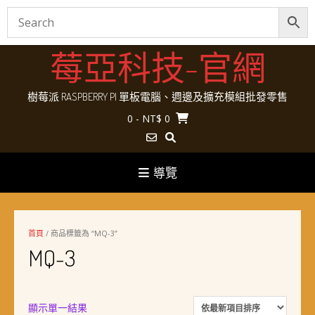
Skip
莓亞科技-官網
to
content
樹莓派 RASPBERRY PI 單板電腦、週邊及擴充模組批發零售
0
- NT$ 0
導覽
首頁
/ 商品標籤為 “MQ-3”
MQ-3
顯示單一結果