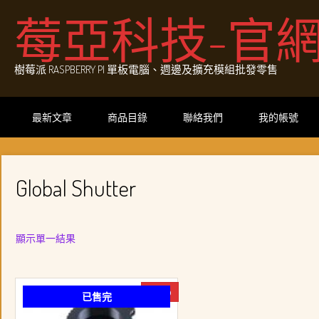
Skip
莓亞科技-官
to
content
樹莓派 RASPBERRY PI 單板電腦、週邊及擴充模組批發零售
最新文章
商品目錄
聯絡我們
我的帳號
Global Shutter
顯示單一結果
-24%
已售完