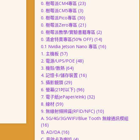
0. 樹莓派CM4專區
(23)
0. 樹莓派CM5專區
(3)
0. 樹莓派Pico專區
(30)
0. 樹莓派Zero專區
(21)
0. 樹莓派教學/實驗書籍專區
(2)
0. 清倉特賣專區(50% OFF)
(14)
0.1 Nvidia Jetson Nano 專區
(16)
1. 主機板
(57)
2. 電源/UPS/POE
(48)
3. 機殼/散熱
(64)
4. 記憶卡/儲存裝置
(16)
5. 攝影鏡頭
(29)
6. 螢幕(21吋以下)
(96)
7. 電子紙(ePaper/eInk)
(32)
8. 線材
(59)
9. 無線射頻辨識(RFID/NFC)
(10)
A. 5G/4G/3G/WIFI/Blue Tooth 無線通訊模組
(16)
B. AD/DA
(16)
C. 音效卡及喇叭
(4)