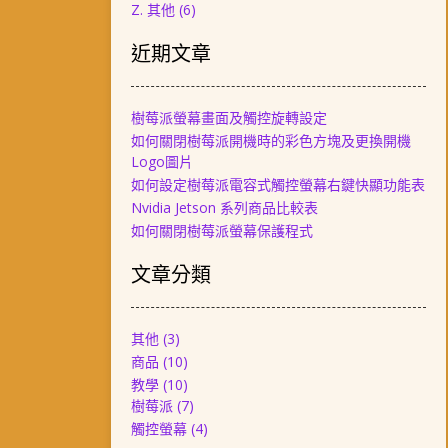
Z. 其他
(6)
近期文章
樹莓派螢幕畫面及觸控旋轉設定
如何關閉樹莓派開機時的彩色方塊及更換開機
Logo圖片
如何設定樹莓派電容式觸控螢幕右鍵快顯功能表
Nvidia Jetson 系列商品比較表
如何關閉樹莓派螢幕保護程式
文章分類
其他
(3)
商品
(10)
教學
(10)
樹莓派
(7)
觸控螢幕
(4)