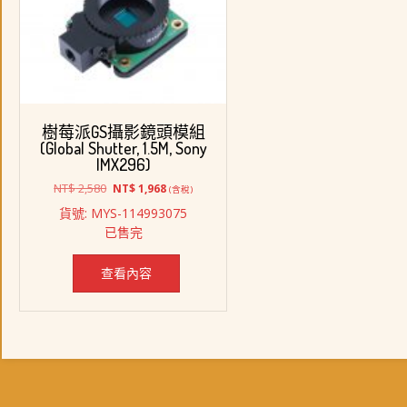
樹莓派GS攝影鏡頭模組
(Global Shutter, 1.5M, Sony
IMX296)
原
目
NT$
2,580
NT$
1,968
(含稅)
始
前
貨號: MYS-114993075
價
價
已售完
格：
格：
NT$ 2,580。
NT$ 1,968。
查看內容