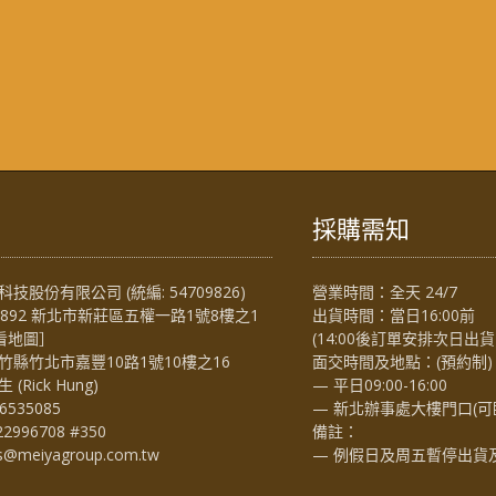
採購需知
技股份有限公司 (統編: 54709826)
營業時間：全天 24/7
4892 新北市新莊區五權一路1號8樓之1
出貨時間：當日16:00前
看地圖
］
(14:00後訂單安排次日出貨
竹縣竹北市嘉豐10路1號10樓之16
面交時間及地點：(預約制)
Rick Hung)
— 平日09:00-16:00
6535085
— 新北辦事處大樓門口(可
22996708 #350
備註：
es@meiyagroup.com.tw
— 例假日及周五暫停出貨