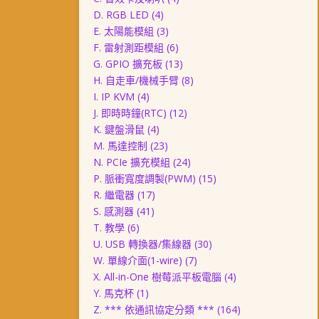
D. RGB LED
(4)
E. 太陽能模組
(3)
F. 雷射測距模組
(6)
G. GPIO 擴充板
(13)
H. 自走車/機械手臂
(8)
I. IP KVM
(4)
J. 即時時鐘(RTC)
(12)
K. 鍵盤滑鼠
(4)
M. 馬達控制
(23)
N. PCIe 擴充模組
(24)
P. 脈衝寬度調製(PWM)
(15)
R. 繼電器
(17)
S. 感測器
(41)
T. 教學
(6)
U. USB 轉換器/集線器
(30)
W. 單線介面(1-wire)
(7)
X. All-in-One 樹莓派平板電腦
(4)
Y. 馬克杯
(1)
Z. *** 依通訊協定分類 ***
(164)