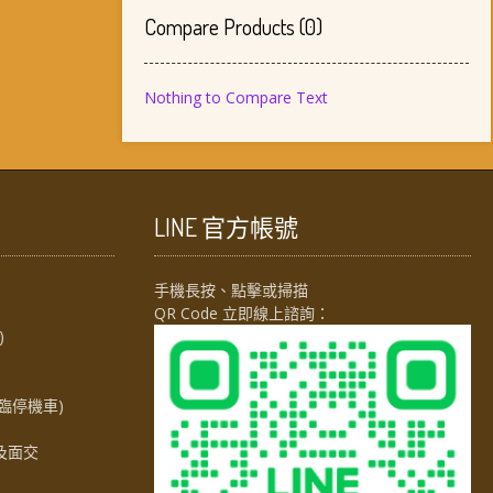
Compare Products
(
0
)
Nothing to Compare Text
LINE 官方帳號
手機長按、點擊或掃描
QR Code 立即線上諮詢：
)
臨停機車)
及面交