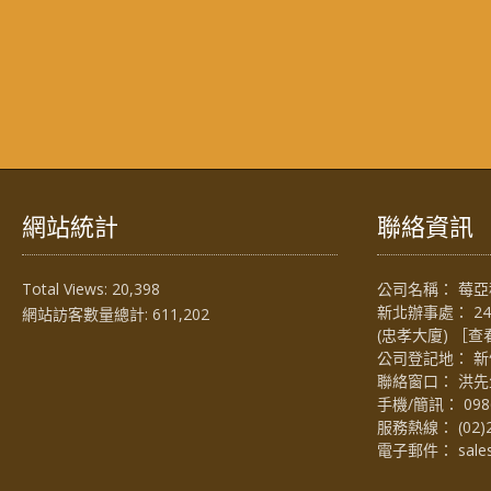
網站統計
聯絡資訊
Total Views:
20,398
公司名稱： 莓亞科
新北辦事處： 2
網站訪客數量總計:
611,202
(忠孝大廈) ［
查
公司登記地： 新
聯絡窗口： 洪先生 (
手機/簡訊：
098
服務熱線：
(02)
電子郵件：
sal