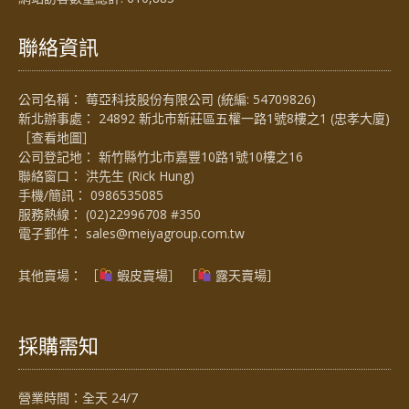
聯絡資訊
公司名稱： 莓亞科技股份有限公司 (統編: 54709826)
新北辦事處： 24892 新北市新莊區五權一路1號8樓之1 (忠孝大廈)
［
查看地圖
］
公司登記地： 新竹縣竹北市嘉豐10路1號10樓之16
聯絡窗口： 洪先生 (Rick Hung)
手機/簡訊：
0986535085
服務熱線：
(02)22996708 #350
電子郵件：
sales@meiyagroup.com.tw
其他賣場： ［
蝦皮賣場
］ ［
露天賣場］
採購需知
營業時間：全天 24/7