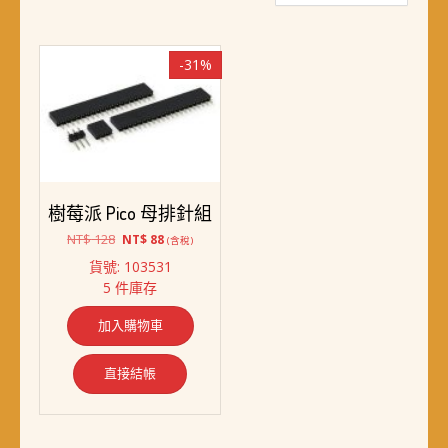
-31%
樹莓派 Pico 母排針組
原
目
NT$
128
NT$
88
(含稅)
始
前
貨號: 103531
價
價
5 件庫存
格：
格：
NT$ 128。
NT$ 88。
加入購物車
直接結帳