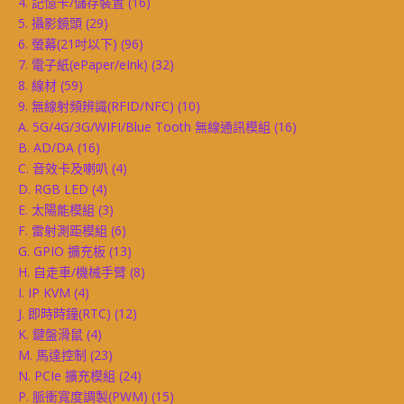
4. 記憶卡/儲存裝置
(16)
5. 攝影鏡頭
(29)
6. 螢幕(21吋以下)
(96)
7. 電子紙(ePaper/eInk)
(32)
8. 線材
(59)
9. 無線射頻辨識(RFID/NFC)
(10)
A. 5G/4G/3G/WIFI/Blue Tooth 無線通訊模組
(16)
B. AD/DA
(16)
C. 音效卡及喇叭
(4)
D. RGB LED
(4)
E. 太陽能模組
(3)
F. 雷射測距模組
(6)
G. GPIO 擴充板
(13)
H. 自走車/機械手臂
(8)
I. IP KVM
(4)
J. 即時時鐘(RTC)
(12)
K. 鍵盤滑鼠
(4)
M. 馬達控制
(23)
N. PCIe 擴充模組
(24)
P. 脈衝寬度調製(PWM)
(15)