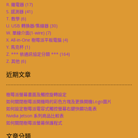
R. 繼電器
(17)
S. 感測器
(41)
T. 教學
(6)
U. USB 轉換器/集線器
(30)
W. 單線介面(1-wire)
(7)
X. All-in-One 樹莓派平板電腦
(4)
Y. 馬克杯
(1)
Z. *** 依通訊協定分類 ***
(164)
Z. 其他
(6)
近期文章
樹莓派螢幕畫面及觸控旋轉設定
如何關閉樹莓派開機時的彩色方塊及更換開機Logo圖片
如何設定樹莓派電容式觸控螢幕右鍵快顯功能表
Nvidia Jetson 系列商品比較表
如何關閉樹莓派螢幕保護程式
文章分類