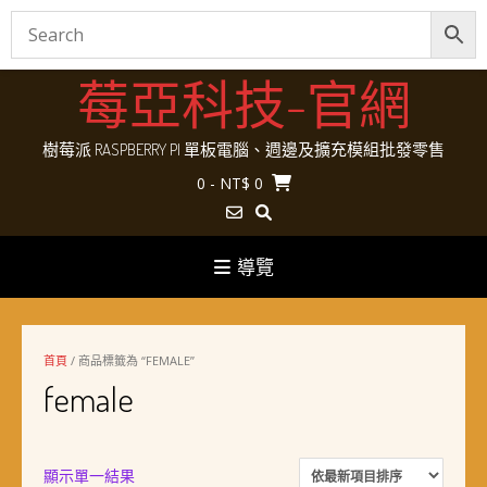
Skip
莓亞科技-官網
to
content
樹莓派 RASPBERRY PI 單板電腦、週邊及擴充模組批發零售
0
- NT$ 0
導覽
首頁
/ 商品標籤為 “FEMALE”
female
顯示單一結果