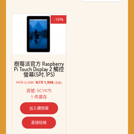
-16%
樹莓派官方 Raspberry
Pi Touch Display 2 觸控
螢幕(5吋, IPS)
原
目
NT$
2,388
NT$
1,998
(含稅)
始
前
貨號: SC1975
價
價
1 件庫存
格：
格：
NT$ 2,388。
NT$ 1,998。
加入購物車
直接結帳