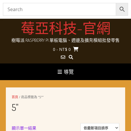
Skip
莓亞科技-官網
to
content
樹莓派 RASPBERRY PI 單板電腦、週邊及擴充模組批發零售
0
- NT$ 0
導覽
首頁
/ 商品標籤為 “5"”
5"
顯示單一結果