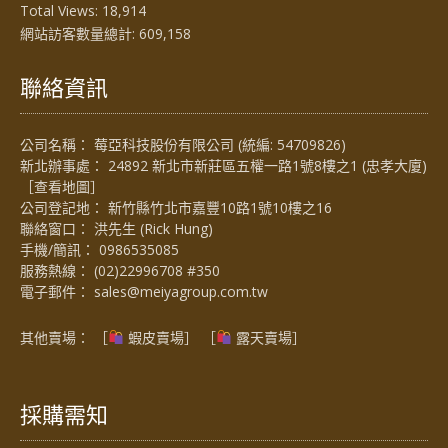
Total Views:
18,914
網站訪客數量總計:
609,158
聯絡資訊
公司名稱： 莓亞科技股份有限公司 (統編: 54709826)
新北辦事處： 24892 新北市新莊區五權一路1號8樓之1 (忠孝大廈)
［
查看地圖
］
公司登記地： 新竹縣竹北市嘉豐10路1號10樓之16
聯絡窗口： 洪先生 (Rick Hung)
手機/簡訊：
0986535085
服務熱線：
(02)22996708 #350
電子郵件：
sales@meiyagroup.com.tw
其他賣場： ［
蝦皮賣場
］ ［
露天賣場］
採購需知