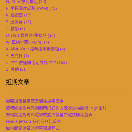
N. PCIe 擴充模組
(24)
P. 脈衝寬度調製(PWM)
(15)
R. 繼電器
(17)
S. 感測器
(41)
T. 教學
(6)
U. USB 轉換器/集線器
(30)
W. 單線介面(1-wire)
(7)
X. All-in-One 樹莓派平板電腦
(4)
Y. 馬克杯
(1)
Z. *** 依通訊協定分類 ***
(163)
Z. 其他
(6)
近期文章
樹莓派螢幕畫面及觸控旋轉設定
如何關閉樹莓派開機時的彩色方塊及更換開機Logo圖片
如何設定樹莓派電容式觸控螢幕右鍵快顯功能表
Nvidia Jetson 系列商品比較表
如何關閉樹莓派螢幕保護程式