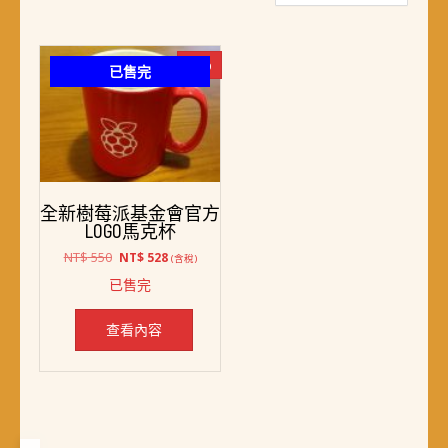
-4%
已售完
全新樹莓派基金會官方
LOGO馬克杯
原
目
NT$
550
NT$
528
(含稅)
始
前
已售完
價
價
格：
格：
NT$ 550。
NT$ 528。
查看內容