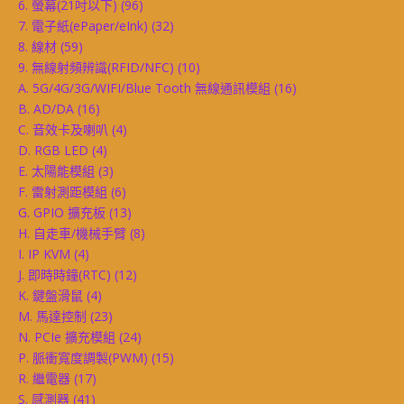
6. 螢幕(21吋以下)
(96)
7. 電子紙(ePaper/eInk)
(32)
8. 線材
(59)
9. 無線射頻辨識(RFID/NFC)
(10)
A. 5G/4G/3G/WIFI/Blue Tooth 無線通訊模組
(16)
B. AD/DA
(16)
C. 音效卡及喇叭
(4)
D. RGB LED
(4)
E. 太陽能模組
(3)
F. 雷射測距模組
(6)
G. GPIO 擴充板
(13)
H. 自走車/機械手臂
(8)
I. IP KVM
(4)
J. 即時時鐘(RTC)
(12)
K. 鍵盤滑鼠
(4)
M. 馬達控制
(23)
N. PCIe 擴充模組
(24)
P. 脈衝寬度調製(PWM)
(15)
R. 繼電器
(17)
S. 感測器
(41)