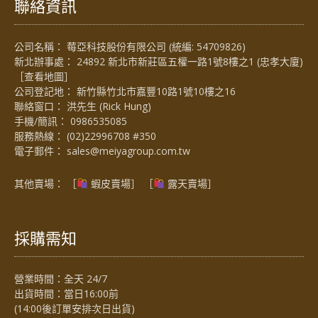
聯絡資訊
公司名稱： 莓亞科技股份有限公司 (統編: 54709826)
新北辦事處： 24892 新北市新莊區五權一路1號8樓之1 (忠孝大廈)
［
查看地圖
］
公司登記地： 新竹縣竹北市嘉豐10路1號10樓之16
聯絡窗口： 洪先生 (Rick Hung)
手機/簡訊：
0986535085
服務熱線：
(02)22996708 #350
電子郵件：
sales@meiyagroup.com.tw
其他賣場： ［
蝦皮賣場
］ ［
露天賣場］
採購需知
營業時間：全天 24/7
出貨時間：當日16:00前
(14:00後訂單安排次日出貨)