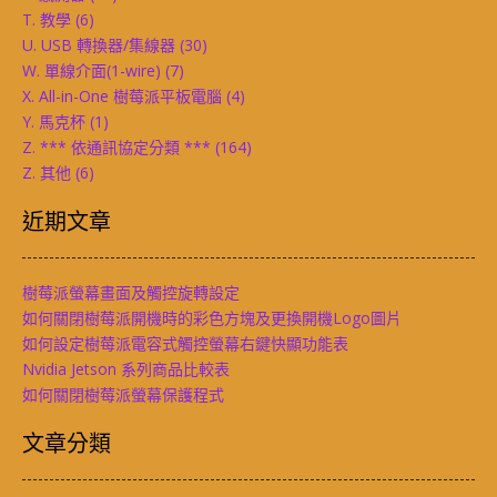
T. 教學
(6)
U. USB 轉換器/集線器
(30)
W. 單線介面(1-wire)
(7)
X. All-in-One 樹莓派平板電腦
(4)
Y. 馬克杯
(1)
Z. *** 依通訊協定分類 ***
(164)
Z. 其他
(6)
近期文章
樹莓派螢幕畫面及觸控旋轉設定
如何關閉樹莓派開機時的彩色方塊及更換開機Logo圖片
如何設定樹莓派電容式觸控螢幕右鍵快顯功能表
Nvidia Jetson 系列商品比較表
如何關閉樹莓派螢幕保護程式
文章分類