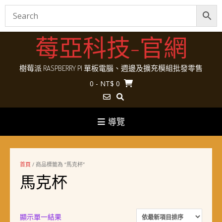
Skip
莓亞科技-官網
to
content
樹莓派 RASPBERRY PI 單板電腦、週邊及擴充模組批發零售
0
- NT$ 0
導覽
首頁
/ 商品標籤為 “馬克杯”
馬克杯
顯示單一結果