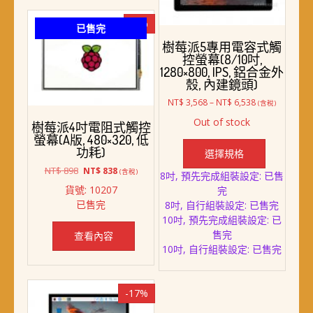
-7%
已售完
樹莓派5專用電容式觸
控螢幕(8/10吋,
1280×800, IPS, 鋁合金外
殼, 內建鏡頭)
價
NT$
3,568
–
NT$
6,538
(含稅)
格
Out of stock
樹莓派4吋電阻式觸控
範
此
螢幕(A版, 480×320, 低
圍：
產
功耗)
NT$ 3,568
選擇規格
品
到
原
目
NT$
898
NT$
838
(含稅)
8吋, 預先完成組裝設定: 已售
NT$ 6,538
有
始
前
貨號: 10207
完
多
價
價
已售完
8吋, 自行組裝設定: 已售完
格：
格：
種
10吋, 預先完成組裝設定: 已
NT$ 898。
NT$ 838。
款
售完
查看內容
式。
10吋, 自行組裝設定: 已售完
可
在
產
-17%
品
頁