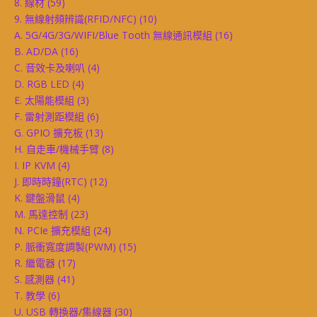
8. 線材
(59)
9. 無線射頻辨識(RFID/NFC)
(10)
A. 5G/4G/3G/WIFI/Blue Tooth 無線通訊模組
(16)
B. AD/DA
(16)
C. 音效卡及喇叭
(4)
D. RGB LED
(4)
E. 太陽能模組
(3)
F. 雷射測距模組
(6)
G. GPIO 擴充板
(13)
H. 自走車/機械手臂
(8)
I. IP KVM
(4)
J. 即時時鐘(RTC)
(12)
K. 鍵盤滑鼠
(4)
M. 馬達控制
(23)
N. PCIe 擴充模組
(24)
P. 脈衝寬度調製(PWM)
(15)
R. 繼電器
(17)
S. 感測器
(41)
T. 教學
(6)
U. USB 轉換器/集線器
(30)