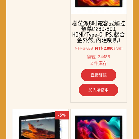
樹莓派8吋電容式觸控
螢幕(1280×800,
HDMI/Type-C, IPS, 鋁合
金外殼, 內建喇叭)
原
目
NT$
3,038
NT$
2,880
(含稅)
始
前
貨號: 24483
價
價
2 件庫存
格：
格：
NT$ 3,038。
NT$ 2,880。
直接結帳
加入購物車
-5%