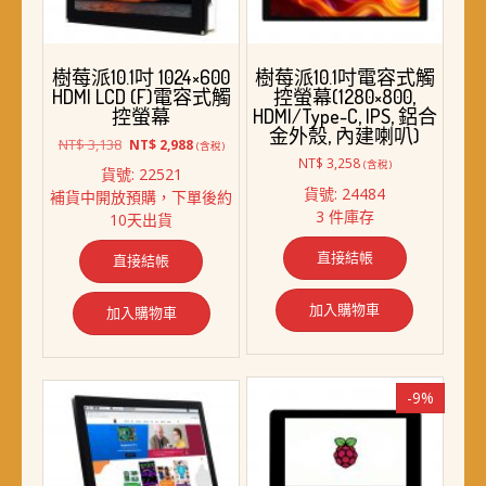
樹莓派10.1吋 1024×600
樹莓派10.1吋電容式觸
HDMI LCD (F)電容式觸
控螢幕(1280×800,
控螢幕
HDMI/Type-C, IPS, 鋁合
金外殼, 內建喇叭)
原
目
NT$
3,138
NT$
2,988
(含稅)
始
前
NT$
3,258
(含稅)
貨號: 22521
價
價
貨號: 24484
補貨中開放預購，下單後約
格：
格：
3 件庫存
10天出貨
NT$ 3,138。
NT$ 2,988。
直接結帳
直接結帳
加入購物車
加入購物車
-9%