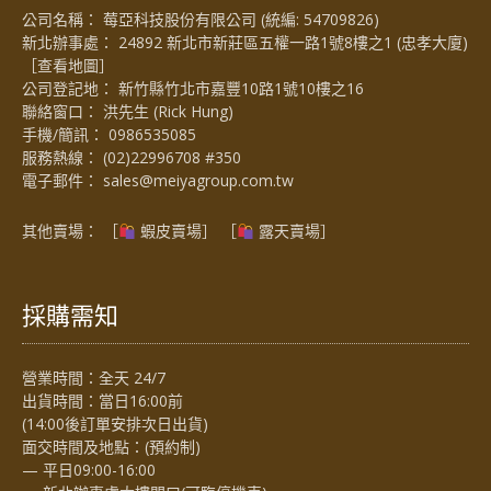
公司名稱： 莓亞科技股份有限公司 (統編: 54709826)
新北辦事處： 24892 新北市新莊區五權一路1號8樓之1 (忠孝大廈)
［
查看地圖
］
公司登記地： 新竹縣竹北市嘉豐10路1號10樓之16
聯絡窗口： 洪先生 (Rick Hung)
手機/簡訊：
0986535085
服務熱線：
(02)22996708 #350
電子郵件：
sales@meiyagroup.com.tw
其他賣場： ［
蝦皮賣場
］ ［
露天賣場］
採購需知
營業時間：全天 24/7
出貨時間：當日16:00前
(14:00後訂單安排次日出貨)
面交時間及地點：(預約制)
— 平日09:00-16:00