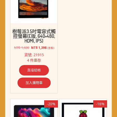
面
選
擇
選
項
樹莓派3.5吋電容式觸
控螢幕(E版, 640×480,
HDMI, IPS)
原
目
NT$
1,680
NT$
1,398
(含稅)
始
前
貨號: 21915
價
價
4 件庫存
格：
格：
NT$ 1,680。
NT$ 1,398。
直接結帳
加入購物車
-20%
-16%