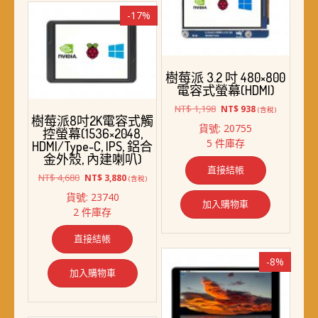
-17%
樹莓派 3.2 吋 480×800
電容式螢幕(HDMI)
原
目
NT$
1,198
NT$
938
(含稅)
樹莓派8吋2K電容式觸
始
前
貨號: 20755
控螢幕(1536×2048,
價
價
5 件庫存
HDMI/Type-C, IPS, 鋁合
格：
格：
金外殼, 內建喇叭)
NT$ 1,198。
NT$ 938。
直接結帳
原
目
NT$
4,680
NT$
3,880
(含稅)
始
前
貨號: 23740
價
價
加入購物車
2 件庫存
格：
格：
NT$ 4,680。
NT$ 3,880。
直接結帳
-8%
加入購物車