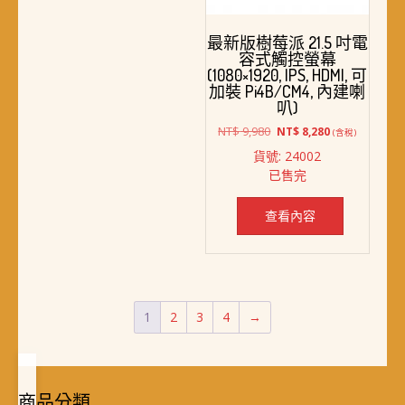
最新版樹莓派 21.5 吋電
容式觸控螢幕
(1080×1920, IPS, HDMI, 可
加裝 Pi4B/CM4, 內建喇
叭)
原
目
NT$
9,980
NT$
8,280
(含稅)
始
前
貨號: 24002
價
價
已售完
格：
格：
NT$ 9,980。
NT$ 8,280。
查看內容
1
2
3
4
→
商品分類