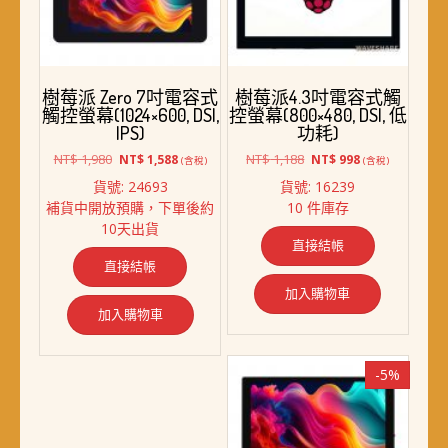
樹莓派 Zero 7吋電容式
樹莓派4.3吋電容式觸
觸控螢幕(1024×600, DSI,
控螢幕(800×480, DSI, 低
IPS)
功耗)
原
目
原
目
NT$
1,980
NT$
1,188
NT$
1,588
NT$
998
(含稅)
(含稅)
始
前
始
前
貨號: 24693
貨號: 16239
價
價
價
價
補貨中開放預購，下單後約
10 件庫存
格：
格：
格：
格：
10天出貨
NT$ 1,980。
NT$ 1,588。
NT$ 1,188。
NT$ 998。
直接結帳
直接結帳
加入購物車
加入購物車
-5%