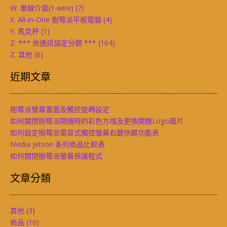
W. 單線介面(1-wire)
(7)
X. All-in-One 樹莓派平板電腦
(4)
Y. 馬克杯
(1)
Z. *** 依通訊協定分類 ***
(164)
Z. 其他
(6)
近期文章
樹莓派螢幕畫面及觸控旋轉設定
如何關閉樹莓派開機時的彩色方塊及更換開機Logo圖片
如何設定樹莓派電容式觸控螢幕右鍵快顯功能表
Nvidia Jetson 系列商品比較表
如何關閉樹莓派螢幕保護程式
文章分類
其他
(3)
商品
(10)