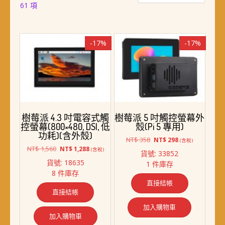
依
61 項
最
新
項
-17%
-17%
目
排
序
樹莓派 4.3 吋電容式觸
樹莓派 5 吋觸控螢幕外
控螢幕(800×480, DSI, 低
殼(Pi 5 專用)
功耗)(含外殼)
原
目
NT$
358
NT$
298
(含稅)
原
目
始
前
NT$
1,560
NT$
1,288
(含稅)
貨號: 33852
始
前
價
價
貨號: 18635
1 件庫存
價
價
格：
格：
8 件庫存
格：
格：
NT$ 358。
NT$ 298。
直接結帳
NT$ 1,560。
NT$ 1,288。
直接結帳
加入購物車
加入購物車