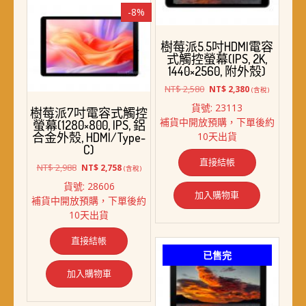
-8%
樹莓派5.5吋HDMI電容
式觸控螢幕(IPS, 2K,
1440×2560, 附外殼)
原
目
NT$
2,580
NT$
2,380
(含稅)
始
前
貨號: 23113
樹莓派7吋電容式觸控
價
價
補貨中開放預購，下單後約
螢幕(1280×800, IPS, 鋁
格：
格：
10天出貨
合金外殼, HDMI/Type-
NT$ 2,580。
NT$ 2,380。
C)
直接結帳
原
目
NT$
2,988
NT$
2,758
(含稅)
始
前
貨號: 28606
價
價
加入購物車
補貨中開放預購，下單後約
格：
格：
10天出貨
NT$ 2,988。
NT$ 2,758。
直接結帳
已售完
加入購物車