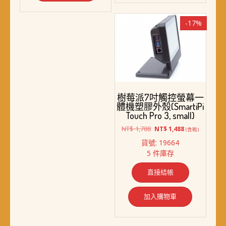
-17%
樹莓派7吋觸控螢幕一
體機塑膠外殼(SmartiPi
Touch Pro 3, small)
原
目
NT$
1,788
NT$
1,488
(含稅)
始
前
貨號: 19664
價
價
5 件庫存
格：
格：
NT$ 1,788。
NT$ 1,488。
直接結帳
加入購物車