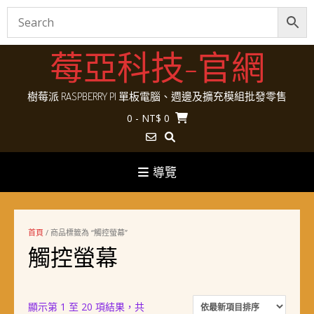
Skip
莓亞科技-官網
to
content
樹莓派 RASPBERRY PI 單板電腦、週邊及擴充模組批發零售
0
- NT$ 0
導覽
首頁
/ 商品標籤為 “觸控螢幕”
觸控螢幕
顯示第 1 至 20 項結果，共