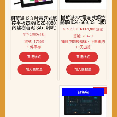
樹莓派7吋電容式觸控
樹莓派 13.3 吋電容式觸
螢幕(1024×600, DSI, C版)
控平板電腦(1920×1080,
內建樹莓派 3A+, 喇叭)
原
目
NT$
2,180
NT$
1,980
(含稅)
始
前
NT$
6,980
(含稅)
貨號: 20429
價
價
貨號: 17663
補貨中開放預購，下單後約
格：
格：
1 件庫存
10天出貨
NT$ 2,180。
NT$ 1,980。
直接結帳
直接結帳
加入購物車
加入購物車
-17%
已售完