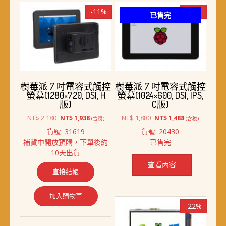
-11%
-21%
已售完
樹莓派 7 吋電容式觸控
樹莓派 7 吋電容式觸控
螢幕(1280×720, DSI, H
螢幕(1024×600, DSI, IPS,
版)
C版)
原
目
原
目
NT$
2,180
NT$
1,880
NT$
1,938
NT$
1,488
(含稅)
(含稅)
始
前
始
前
貨號: 31619
貨號: 20430
價
價
價
價
補貨中開放預購，下單後約
已售完
格：
格：
格：
格：
10天出貨
NT$ 2,180。
NT$ 1,938。
NT$ 1,880。
NT$ 1,488。
查看內容
直接結帳
加入購物車
-22%