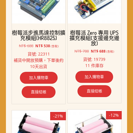
樹莓派步進馬達控制擴
樹莓派 Zero 專用 UPS
充模組(HR8825)
擴充模組(支援邊充邊
放)
原
目
NT$
688
NT$
538
(含稅)
始
前
原
目
NT$
788
NT$
688
(含稅)
貨號: 22311
價
價
始
前
貨號: 19739
補貨中開放預購，下單後約
格：
格：
價
價
11 件庫存
10天出貨
NT$ 688。
NT$ 538。
格：
格：
NT$ 788。
NT$ 688。
加入購物車
加入購物車
直接結帳
直接結帳
-12%
-21%