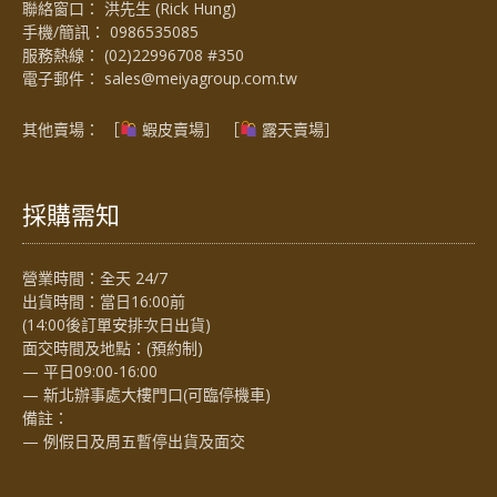
聯絡窗口： 洪先生 (Rick Hung)
手機/簡訊：
0986535085
服務熱線：
(02)22996708 #350
電子郵件：
sales@meiyagroup.com.tw
其他賣場： ［
蝦皮賣場
］ ［
露天賣場］
採購需知
營業時間：全天 24/7
出貨時間：當日16:00前
(14:00後訂單安排次日出貨)
面交時間及地點：(預約制)
— 平日09:00-16:00
— 新北辦事處大樓門口(可臨停機車)
備註：
— 例假日及周五暫停出貨及面交