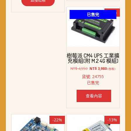
-13%
已售完
樹莓派 CM4 UPS 工業擴
充模組(附 M.2 4G 模組)
原
目
NT$
4,550
NT$
3,980
(含稅)
始
前
貨號: 24755
價
價
已售完
格：
格：
NT$ 4,550。
NT$ 3,980。
查看內容
-22%
-13%