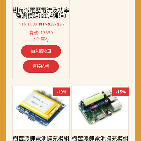
樹莓派電壓電流及功率
監測模組(I2C, 4通道)
原
目
NT$
1,088
NT$
938
(含稅)
始
前
貨號: 17539
價
價
2 件庫存
格：
格：
NT$ 1,088。
NT$ 938。
加入購物車
直接結帳
-19%
-15%
樹莓派鋰電池擴充模組
樹莓派鋰電池擴充模組