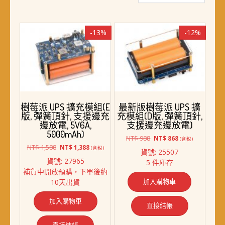
最
新
項
-13%
-12%
目
排
序
樹莓派 UPS 擴充模組(E
最新版樹莓派 UPS 擴
版, 彈簧頂針, 支援邊充
充模組(D版, 彈簧頂針,
邊放電, 5V6A,
支援邊充邊放電)
5000mAh)
原
目
NT$
988
NT$
868
(含稅)
原
目
始
前
NT$
1,588
NT$
1,388
(含稅)
貨號: 25507
始
前
價
價
貨號: 27965
5 件庫存
價
價
格：
格：
補貨中開放預購，下單後約
格：
格：
NT$ 988。
NT$ 868。
加入購物車
10天出貨
NT$ 1,588。
NT$ 1,388。
加入購物車
直接結帳
直接結帳