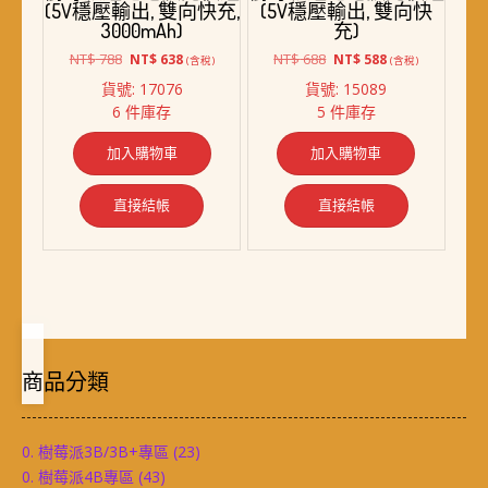
(5V穩壓輸出, 雙向快充,
(5V穩壓輸出, 雙向快
3000mAh)
充)
原
目
原
目
NT$
788
NT$
688
NT$
638
NT$
588
(含稅)
(含稅)
始
前
始
前
貨號: 17076
貨號: 15089
價
價
價
價
6 件庫存
5 件庫存
格：
格：
格：
格：
NT$ 788。
NT$ 638。
NT$ 688。
NT$ 588。
加入購物車
加入購物車
直接結帳
直接結帳
商品分類
0. 樹莓派3B/3B+專區
(23)
0. 樹莓派4B專區
(43)