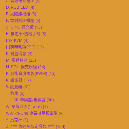
C. 音效卡及喇叭
(4)
D. RGB LED
(4)
E. 太陽能模組
(3)
F. 雷射測距模組
(6)
G. GPIO 擴充板
(13)
H. 自走車/機械手臂
(8)
I. IP KVM
(4)
J. 即時時鐘(RTC)
(12)
K. 鍵盤滑鼠
(4)
M. 馬達控制
(23)
N. PCIe 擴充模組
(24)
P. 脈衝寬度調製(PWM)
(15)
R. 繼電器
(17)
S. 感測器
(41)
T. 教學
(6)
U. USB 轉換器/集線器
(30)
W. 單線介面(1-wire)
(7)
X. All-in-One 樹莓派平板電腦
(4)
Y. 馬克杯
(1)
Z. *** 依通訊協定分類 ***
(164)