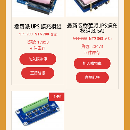
最新版樹莓派UPS擴充
樹莓派 UPS 擴充模組
模組(B, 5A)
原
目
NT$
988
NT$
780
(含稅)
原
目
NT$
988
NT$
868
始
前
(含稅)
貨號: 17858
始
前
價
價
貨號: 20473
4 件庫存
價
價
格：
格：
5 件庫存
格：
格：
NT$ 988。
NT$ 780。
加入購物車
NT$ 988。
NT$ 868。
加入購物車
直接結帳
直接結帳
-14%