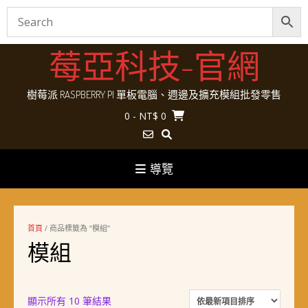
Skip
莓亞科技-官網
to
content
樹莓派 RASPBERRY PI 單板電腦、週邊及擴充模組批發零售
0
- NT$ 0
導覽
首頁
/ 商品標籤為 “模組”
模組
依
顯示所有 10 筆結果