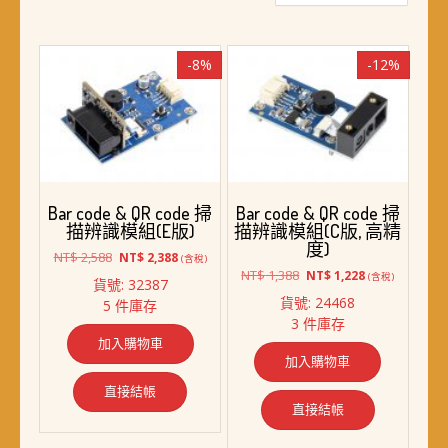
最
新
項
-8%
-12%
目
排
序
Bar code & QR code 掃
Bar code & QR code 掃
描辨識模組(E版)
描辨識模組(C版, 高精
度)
原
目
NT$
2,588
NT$
2,388
(含稅)
始
前
原
目
NT$
1,388
NT$
1,228
(含稅)
貨號: 32387
價
價
始
前
貨號: 24468
5 件庫存
格：
格：
價
價
3 件庫存
NT$ 2,588。
NT$ 2,388。
格：
格：
加入購物車
NT$ 1,388。
NT$ 1,228。
加入購物車
直接結帳
直接結帳