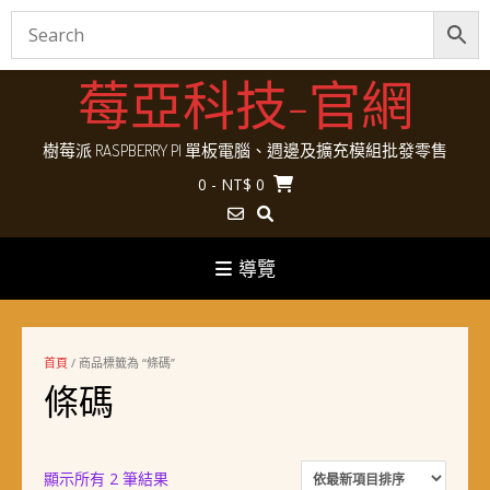
Skip
莓亞科技-官網
to
content
樹莓派 RASPBERRY PI 單板電腦、週邊及擴充模組批發零售
0
- NT$ 0
導覽
首頁
/ 商品標籤為 “條碼”
條碼
依
顯示所有 2 筆結果