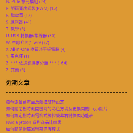
N. PCIe 擴充模組
(24)
P. 脈衝寬度調製(PWM)
(15)
R. 繼電器
(17)
S. 感測器
(41)
T. 教學
(6)
U. USB 轉換器/集線器
(30)
W. 單線介面(1-wire)
(7)
X. All-in-One 樹莓派平板電腦
(4)
Y. 馬克杯
(1)
Z. *** 依通訊協定分類 ***
(164)
Z. 其他
(6)
近期文章
樹莓派螢幕畫面及觸控旋轉設定
如何關閉樹莓派開機時的彩色方塊及更換開機Logo圖片
如何設定樹莓派電容式觸控螢幕右鍵快顯功能表
Nvidia Jetson 系列商品比較表
如何關閉樹莓派螢幕保護程式