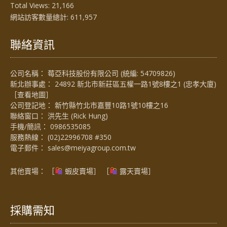
Total Views:
21,166
網站訪客數量總計:
611,957
聯絡資訊
公司名稱： 莓亞科技股份有限公司 (統編: 54709826)
新北辦事處： 24892 新北市新莊區五權一路1號8樓之1 (忠孝大廈)
［
查看地圖
］
公司登記地： 新竹縣竹北市嘉豐10路1號10樓之16
聯絡窗口： 洪先生 (Rick Hung)
手機/簡訊：
0986535085
服務熱線：
(02)22996708 #350
電子郵件：
sales@meiyagroup.com.tw
其他賣場： ［
蝦皮賣場
］ ［
露天賣場］
採購需知