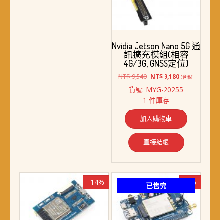
Nvidia Jetson Nano 5G 通
訊擴充模組(相容
4G/3G, GNSS定位)
原
目
NT$
9,540
NT$
9,180
(含稅)
始
前
貨號: MYG-20255
價
價
1 件庫存
格：
格：
NT$ 9,540。
NT$ 9,180。
加入購物車
直接結帳
-14%
-4%
已售完