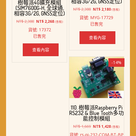
相容3G/2G, GNSS定位)
樹莓派4G擴充模組
(SIM7600G-H, 全球通,
原
目
NT$
2,388
NT$
2,180
(含稅)
相容3G/2G, GNSS定位)
始
前
貨號: MYG-17729
價
價
原
目
NT$
2,388
NT$
2,268
(含稅)
已售完
格：
格：
始
前
貨號: 17372
NT$ 2,388。
NT$ 2,180。
價
價
已售完
查看內容
格：
格：
NT$ 2,388。
NT$ 2,268。
查看內容
-14%
110. 樹莓派Raspberry Pi
RS232 & Blue Tooth多功
能控制模組
原
目
NT$
1,669
NT$
1,428
(含稅)
始
前
貨號: rs-pi-232-COM-BT-BP