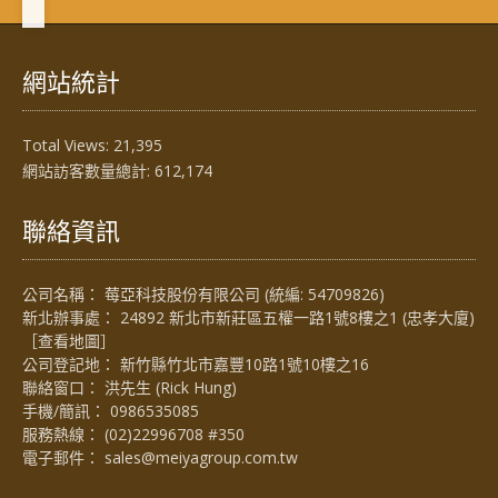
網站統計
Total Views:
21,395
網站訪客數量總計:
612,174
聯絡資訊
公司名稱： 莓亞科技股份有限公司 (統編: 54709826)
新北辦事處： 24892 新北市新莊區五權一路1號8樓之1 (忠孝大廈)
［
查看地圖
］
公司登記地： 新竹縣竹北市嘉豐10路1號10樓之16
聯絡窗口： 洪先生 (Rick Hung)
手機/簡訊：
0986535085
服務熱線：
(02)22996708 #350
電子郵件：
sales@meiyagroup.com.tw