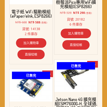
樹莓派Pico專用WiFi擴
充模組(ESP8266)
電子紙 WiFi 驅動模組
原
目
NT$
328
NT$
298
(含稅)
(ePaper/eInk, ESP8266)
始
前
貨號: 20182
價
價
原
目
NT$
688
NT$
588
(含稅)
6 件庫存
格：
格：
始
前
貨號: 14138
NT$ 328。
NT$ 298。
價
價
加入購物車
2 件庫存
格：
格：
NT$ 688。
NT$ 588。
加入購物車
直接結帳
直接結帳
-9%
已售完
-5%
已售完
Jetson Nano 4G 擴充模
組(SIM7600G-H, 全球通,