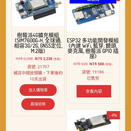
樹莓派4G擴充模組
(SIM7600G-H, 全球通,
ESP32 多功能開發模組
相容3G/2G, GNSS定位,
(內建 WiFi, 藍芽, 鏡頭,
M.2版)
麥克風, 樹莓派 GPIO 插
座)
原
目
NT$
2,388
NT$
2,238
(含稅)
始
前
原
目
NT$
638
NT$
588
(含稅)
貨號: 21707
價
價
始
前
貨號: 19186
補貨中開放預購，下單後約
格：
格：
價
價
已售完
10天出貨
NT$ 2,388。
NT$ 2,238。
格：
格：
NT$ 638。
NT$ 588。
加入購物車
查看內容
直接結帳
-4%