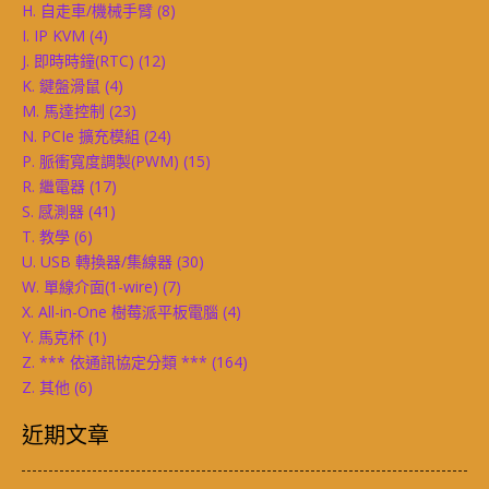
H. 自走車/機械手臂
(8)
I. IP KVM
(4)
J. 即時時鐘(RTC)
(12)
K. 鍵盤滑鼠
(4)
M. 馬達控制
(23)
N. PCIe 擴充模組
(24)
P. 脈衝寬度調製(PWM)
(15)
R. 繼電器
(17)
S. 感測器
(41)
T. 教學
(6)
U. USB 轉換器/集線器
(30)
W. 單線介面(1-wire)
(7)
X. All-in-One 樹莓派平板電腦
(4)
Y. 馬克杯
(1)
Z. *** 依通訊協定分類 ***
(164)
Z. 其他
(6)
近期文章