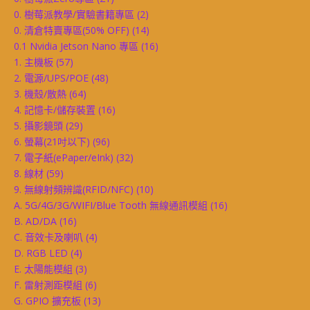
0. 樹莓派教學/實驗書籍專區
(2)
0. 清倉特賣專區(50% OFF)
(14)
0.1 Nvidia Jetson Nano 專區
(16)
1. 主機板
(57)
2. 電源/UPS/POE
(48)
3. 機殼/散熱
(64)
4. 記憶卡/儲存裝置
(16)
5. 攝影鏡頭
(29)
6. 螢幕(21吋以下)
(96)
7. 電子紙(ePaper/eInk)
(32)
8. 線材
(59)
9. 無線射頻辨識(RFID/NFC)
(10)
A. 5G/4G/3G/WIFI/Blue Tooth 無線通訊模組
(16)
B. AD/DA
(16)
C. 音效卡及喇叭
(4)
D. RGB LED
(4)
E. 太陽能模組
(3)
F. 雷射測距模組
(6)
G. GPIO 擴充板
(13)