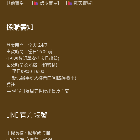
其他賣場： ［
蝦皮賣場
］ ［
露天賣場］
採購需知
營業時間：全天 24/7
出貨時間：當日16:00前
(14:00後訂單安排次日出貨)
面交時間及地點：(預約制)
— 平日09:00-16:00
— 新北辦事處大樓門口(可臨停機車)
備註：
— 例假日及周五暫停出貨及面交
LINE 官方帳號
手機長按、點擊或掃描
QR Code 立即線上諮詢：