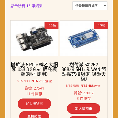
依
顯示所有 16 筆結果
最
新
項
-20%
-17%
目
排
序
樹莓派 5 PCIe 轉乙太網
樹莓派 SX1262
和 USB 3.2 Gen1 擴充模
868/915M LoRaWAN 節
組(隨插即用)
點擴充模組(附吸盤天
線)
原
目
NT$
988
NT$
788
(含稅)
始
前
原
目
NT$
588
NT$
488
(含稅)
貨號: 27541
價
價
始
前
貨號: 22002
11 件庫存
格：
格：
價
價
3 件庫存
NT$ 988。
NT$ 788。
格：
格：
加入購物車
NT$ 588。
NT$ 488。
加入購物車
直接結帳