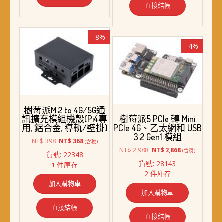
直接結帳
-8%
-4%
樹莓派M.2 to 4G/5G通
訊擴充模組機殼(Pi4專
樹莓派5 PCIe 轉 Mini
用, 鋁合金, 導軌/壁掛)
PCIe 4G、乙太網和 USB
3.2 Gen1 模組
原
目
NT$
398
NT$
368
(含稅)
始
前
原
目
NT$
2,988
NT$
2,868
(含稅)
貨號: 22348
價
價
始
前
貨號: 28143
1 件庫存
格：
格：
價
價
2 件庫存
NT$ 398。
NT$ 368。
格：
格：
加入購物車
NT$ 2,988。
NT$ 2,868。
加入購物車
直接結帳
直接結帳