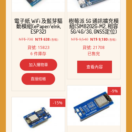
電子紙 WiFi 及藍芽驅
樹莓派 5G 通訊擴充模
動模組(ePaper/eInk,
組(SIM8202G-M2, 相容
ESP32)
5G/4G/3G, GNSS定位)
原
目
原
目
NT$
738
NT$
9,540
NT$
638
NT$
9,180
(含稅)
(含稅)
始
前
始
前
貨號: 15823
貨號: 21708
價
價
價
價
6 件庫存
已售完
格：
格：
格：
格：
NT$ 738。
NT$ 638。
NT$ 9,540。
NT$ 9,180。
加入購物車
查看內容
直接結帳
-9%
-15%