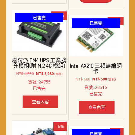
-13%
已售完
-13%
已售完
樹莓派 CM4 UPS 工業擴
充模組(附 M.2 4G 模組)
Intel AX210 三頻無線網
卡
原
目
NT$
4,550
NT$
3,980
(含稅)
始
前
原
目
NT$
688
NT$
598
(含稅)
貨號: 24755
價
價
始
前
貨號: 23516
已售完
格：
格：
價
價
已售完
NT$ 4,550。
NT$ 3,980。
格：
格：
NT$ 688。
NT$ 598。
查看內容
查看內容
-6%
-8%
已售完