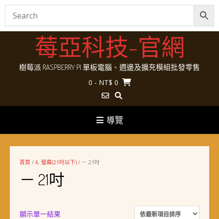
Skip
莓亞科技-官網
to
content
樹莓派 RASPBERRY PI 單板電腦、週邊及擴充模組批發零售
0
- NT$ 0
導覽
首頁
/
6. 螢幕(21吋以下)
/ － 21吋
－ 21吋
顯示單一結果