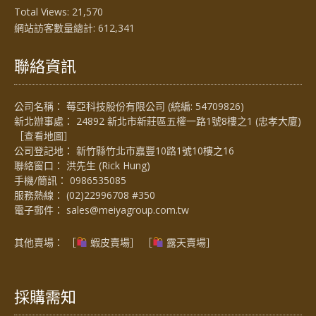
Total Views:
21,570
網站訪客數量總計:
612,341
聯絡資訊
公司名稱： 莓亞科技股份有限公司 (統編: 54709826)
新北辦事處： 24892 新北市新莊區五權一路1號8樓之1 (忠孝大廈)
［
查看地圖
］
公司登記地： 新竹縣竹北市嘉豐10路1號10樓之16
聯絡窗口： 洪先生 (Rick Hung)
手機/簡訊：
0986535085
服務熱線：
(02)22996708 #350
電子郵件：
sales@meiyagroup.com.tw
其他賣場： ［
蝦皮賣場
］ ［
露天賣場］
採購需知