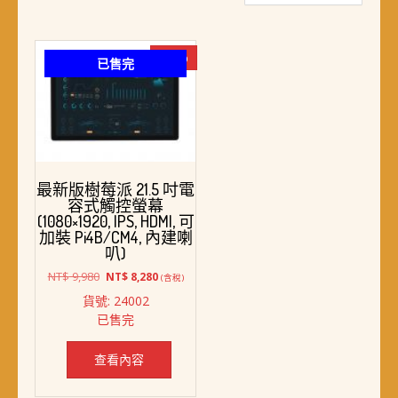
-17%
已售完
最新版樹莓派 21.5 吋電
容式觸控螢幕
(1080×1920, IPS, HDMI, 可
加裝 Pi4B/CM4, 內建喇
叭)
原
目
NT$
9,980
NT$
8,280
(含稅)
始
前
貨號: 24002
價
價
已售完
格：
格：
NT$ 9,980。
NT$ 8,280。
查看內容