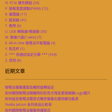
N. PCIe 擴充模組
(24)
P. 脈衝寬度調製(PWM)
(15)
R. 繼電器
(17)
S. 感測器
(41)
T. 教學
(6)
U. USB 轉換器/集線器
(30)
W. 單線介面(1-wire)
(7)
X. All-in-One 樹莓派平板電腦
(4)
Y. 馬克杯
(1)
Z. *** 依通訊協定分類 ***
(164)
Z. 其他
(6)
近期文章
樹莓派螢幕畫面及觸控旋轉設定
如何關閉樹莓派開機時的彩色方塊及更換開機Logo圖片
如何設定樹莓派電容式觸控螢幕右鍵快顯功能表
Nvidia Jetson 系列商品比較表
如何關閉樹莓派螢幕保護程式