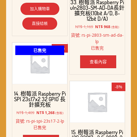
33. 樹莓派 Raspberry Pi
格：
格：
uln2803-SM-AD-DA長針
加入購物車
NT$ 939。
NT$ 818。
擴充板(10bit A/D, 8-
12bit D/A)
直接結帳
原
目
NT$
1,169
NT$
968
(含稅)
始
前
貨號: rs-pi-2803-sm-ad-da-
價
價
lp
格：
格：
已售完
-10%
NT$ 1,169。
NT$ 968。
已售完
查看內容
-8%
14. 樹莓派 Raspberry Pi
SPI 23s17x2 32 GPIO 長
針擴充板
原
目
NT$
1,409
NT$
1,268
(含稅)
始
前
貨號: rs-pi-spi-23s17-2-lp
價
價
已售完
格：
格：
15. 樹莓派 Raspberry Pi
NT$ 1,409。
NT$ 1,268。