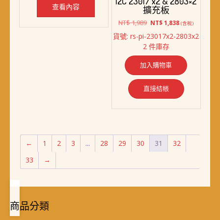
I2C 23017 x2 & 2803×2
查看內容
擴充板
原
目
NT$
1,989
NT$
1,838
(含稅)
始
前
貨號: rs-pi-23017x2-2803x2
價
價
2 件庫存
格：
格：
NT$ 1,989。
NT$ 1,838。
加入購物車
直接結帳
←
1
2
3
...
28
29
30
31
32
33
→
商品分類