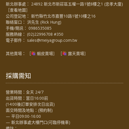
新北辦事處： 24892 新北市新莊區五權一路1號8樓之1 (忠孝大廈)
［
查看地圖
］
公司登記地： 新竹縣竹北市嘉豐10路1號10樓之16
聯絡窗口： 洪先生 (Rick Hung)
手機/簡訊：
0986535085
服務熱線：
(02)22996708 #350
電子郵件：
sales@meiyagroup.com.tw
其他賣場： ［
蝦皮賣場
］ ［
露天賣場］
採購需知
營業時間：全天 24/7
出貨時間：當日16:00前
(14:00後訂單安排次日出貨)
面交時間及地點：(預約制)
— 平日09:00-16:00
— 新北辦事處大樓門口(可臨停機車)
備註：