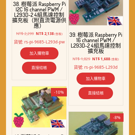
38. 樹莓派 Raspberry Pi
I2C 16 channel PWM /
L293D-2 4組馬達控制
擴充板（附直流電源供
應）
原
目
NT$
2,299
NT$
2,138
39. 樹莓派 Raspberry Pi
(含稅)
始
前
16 channel PWM /
貨號: rs-pi-9685-L293d-pw
價
價
L293D-2 4組馬達控制
格：
格：
擴充板
加入購物車
NT$ 2,299。
NT$ 2,138。
原
目
NT$
1,829
NT$
1,688
(含稅)
始
前
貨號: rs-pi-9685-L293d
直接結帳
價
價
格：
格：
加入購物車
NT$ 1,829。
NT$ 1,688。
-10%
直接結帳
-8%