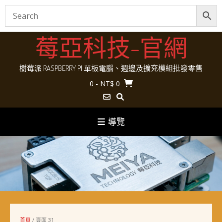
Skip
莓亞科技-官網
to
content
樹莓派 RASPBERRY PI 單板電腦、週邊及擴充模組批發零售
0
- NT$ 0
導覽
首頁
/ 頁面 31