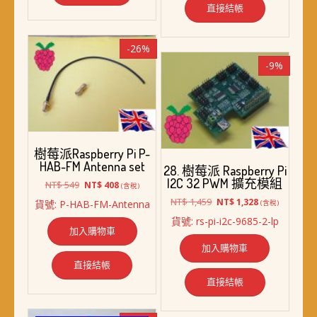
直接結帳
-26%
-9%
樹莓派Raspberry Pi P-
HAB-FM Antenna set
28. 樹莓派 Raspberry Pi
I2C 32 PWM 擴充模組
原
目
NT$
549
NT$
408
(含稅)
始
前
原
目
NT$
1,459
NT$
1,328
貨號: P-HAB-FM-Antenna
(含稅)
價
價
始
前
貨號: rs-pi-i2c-9685-2-lp
格：
格：
價
價
加入購物車
NT$ 549。
NT$ 408。
格：
格：
加入購物車
NT$ 1,459。
NT$ 1,328。
直接結帳
直接結帳