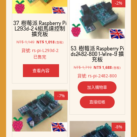
-2%
37. 樹莓派 Raspberry Pi
L293d-2 4組馬達控制
擴充板
原
目
NT$
1,149
NT$
1,018
(含稅)
始
前
53. 樹莓派 Raspberry Pi
貨號: rs-pi-L293d-2
價
價
ds2482-800 1-Wire-9 擴
已售完
格：
格：
充板
NT$ 1,149。
NT$ 1,018。
原
目
NT$
1,719
NT$
1,688
(含稅)
查看內容
始
前
貨號: rs-pi-2482-800
價
價
格：
格：
加入購物車
NT$ 1,719。
NT$ 1,688。
-7%
直接結帳
-8%