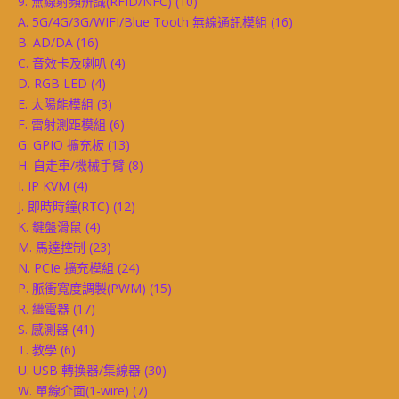
9. 無線射頻辨識(RFID/NFC)
(10)
A. 5G/4G/3G/WIFI/Blue Tooth 無線通訊模組
(16)
B. AD/DA
(16)
C. 音效卡及喇叭
(4)
D. RGB LED
(4)
E. 太陽能模組
(3)
F. 雷射測距模組
(6)
G. GPIO 擴充板
(13)
H. 自走車/機械手臂
(8)
I. IP KVM
(4)
J. 即時時鐘(RTC)
(12)
K. 鍵盤滑鼠
(4)
M. 馬達控制
(23)
N. PCIe 擴充模組
(24)
P. 脈衝寬度調製(PWM)
(15)
R. 繼電器
(17)
S. 感測器
(41)
T. 教學
(6)
U. USB 轉換器/集線器
(30)
W. 單線介面(1-wire)
(7)