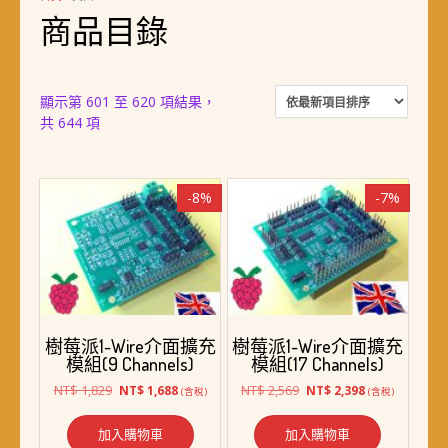
商品目錄
顯示第 601 至 620 項結果，
依
共 644 項
最
新
項
-8%
-7%
目
排
序
樹莓派1-Wire介面擴充
樹莓派1-Wire介面擴充
模組(9 Channels)
模組(17 Channels)
原
目
原
目
NT$
1,829
NT$
2,569
NT$
1,688
NT$
2,398
(含稅)
(含稅)
始
前
始
前
價
價
價
價
加入購物車
加入購物車
格：
格：
格：
格：