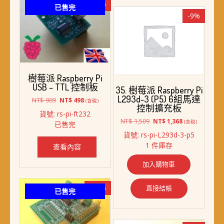
-50%
已售完
-9%
樹莓派 Raspberry Pi
USB – TTL 控制板
35. 樹莓派 Raspberry Pi
L293d-3 (P5) 6組馬達
原
目
NT$
989
NT$
498
(含稅)
控制擴充板
始
前
貨號: rs-pi-ft232
價
價
原
目
NT$
1,509
NT$
1,368
(含稅)
已售完
格：
格：
始
前
貨號: rs-pi-L293d-3-p5
NT$ 989。
NT$ 498。
價
價
1 件庫存
查看內容
格：
格：
NT$ 1,509。
NT$ 1,368。
加入購物車
-11%
直接結帳
已售完