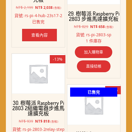
原
目
NT$
2,199
NT$
2,038
(含稅)
始
前
29. 樹莓派 Raspberry Pi
貨號: rs-pi-4-hub-23s17-2
價
價
2803 步進馬達擴充板
已售完
格：
格：
原
目
NT$
829
NT$
658
(含稅)
NT$ 2,199。
NT$ 2,038。
始
前
貨號: rs-pi-2803-sp
查看內容
價
價
1 件庫存
格：
格：
NT$ 829。
NT$ 658。
加入購物車
-13%
直接結帳
-17%
已售完
30. 樹莓派 Raspberry Pi
2803 2組繼電器步進馬
達擴充板
原
目
NT$
939
NT$
818
(含稅)
始
前
貨號: rs-pi-2803-2relay-step
價
價