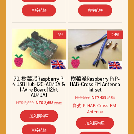
NT$ 1,829。
NT$ 1,688。
NT$ 2,569。
NT$ 2,398。
直接結帳
直接結帳
-6%
-24%
70. 樹莓派Raspberry Pi
樹莓派Raspberry Pi P-
4 USB Hub-I2C-AD/DA &
HAB-Cross FM Antenna
1-Wire Board(12bit
kit set
AD/DA)
原
目
NT$
599
NT$
458
(含稅)
原
目
始
前
NT$
2,829
NT$
2,658
(含稅)
貨號: P-HAB-Cross-FM-
始
前
價
價
Antenna
價
價
格：
格：
加入購物車
格：
格：
NT$ 599。
NT$ 458。
加入購物車
NT$ 2,829。
NT$ 2,658。
直接結帳