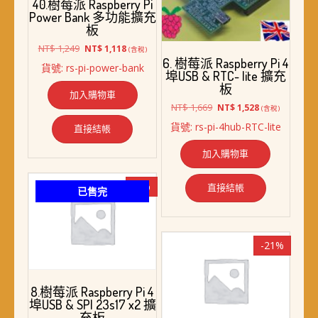
40.樹莓派 Raspberry Pi
Power Bank 多功能擴充
板
原
目
NT$
1,249
NT$
1,118
(含稅)
始
前
6. 樹莓派 Raspberry Pi 4
貨號: rs-pi-power-bank
價
價
埠USB & RTC- lite 擴充
格：
格：
板
加入購物車
NT$ 1,249。
NT$ 1,118。
原
目
NT$
1,669
NT$
1,528
(含稅)
始
前
貨號: rs-pi-4hub-RTC-lite
直接結帳
價
價
格：
格：
加入購物車
NT$ 1,669。
NT$ 1,528。
-7%
直接結帳
已售完
-21%
8.樹莓派 Raspberry Pi 4
埠USB & SPI 23s17 x2 擴
充板