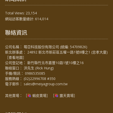
Total Views:
23,154
網站訪客數量總計:
614,014
聯絡資訊
公司名稱： 莓亞科技股份有限公司 (統編: 54709826)
新北辦事處： 24892 新北市新莊區五權一路1號8樓之1 (忠孝大廈)
［
查看地圖
］
公司登記地： 新竹縣竹北市嘉豐10路1號10樓之16
聯絡窗口： 洪先生 (Rick Hung)
手機/簡訊：
0986535085
服務熱線：
(02)22996708 #350
電子郵件：
sales@meiyagroup.com.tw
其他賣場： ［
蝦皮賣場
］ ［
露天賣場］