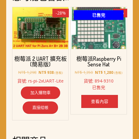
-28%
-5%
已售完
樹莓派 2 UART 擴充板
樹莓派Raspberry Pi
(簡易版)
Sense Hat
原
目
原
目
NT$
1,298
NT$
1,350
NT$
938
NT$
1,280
(含稅)
(含稅)
始
前
始
前
貨號: rs-pi-2xUART-Lite
貨號: 894-9310
價
價
價
價
已售完
格：
格：
格：
格：
加入購物車
NT$ 1,298。
NT$ 938。
NT$ 1,350。
NT$ 1,280。
查看內容
直接結帳