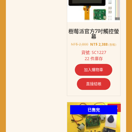
樹莓派官方7吋觸控螢
幕
原
目
NT$
2,800
NT$
2,388
(含稅)
始
前
貨號: SC1227
價
價
22 件庫存
格：
格：
NT$ 2,800。
NT$ 2,388。
加入購物車
直接結帳
-7%
已售完