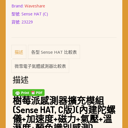
易
格：
格：
Brand:
Waveshare
版)
NT$ 1,298。
NT$ 938。
型號: Sense HAT (C)
貨號:
23229
描述
各型 Sense HAT 比較表
微雪電子氣體感測器比較表
描述
樹莓派感測器擴充模組
(Sense HAT, C版)(內建陀螺
儀+加速度+磁力+氣壓+溫
溼度+顏色識別感測)