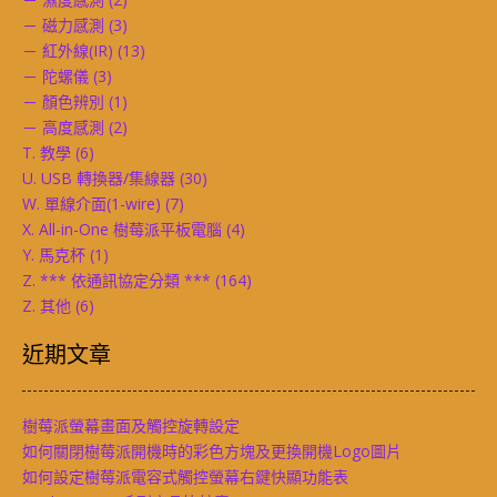
－ 磁力感測
(3)
－ 紅外線(IR)
(13)
－ 陀螺儀
(3)
－ 顏色辨別
(1)
－ 高度感測
(2)
T. 教學
(6)
U. USB 轉換器/集線器
(30)
W. 單線介面(1-wire)
(7)
X. All-in-One 樹莓派平板電腦
(4)
Y. 馬克杯
(1)
Z. *** 依通訊協定分類 ***
(164)
Z. 其他
(6)
近期文章
樹莓派螢幕畫面及觸控旋轉設定
如何關閉樹莓派開機時的彩色方塊及更換開機Logo圖片
如何設定樹莓派電容式觸控螢幕右鍵快顯功能表