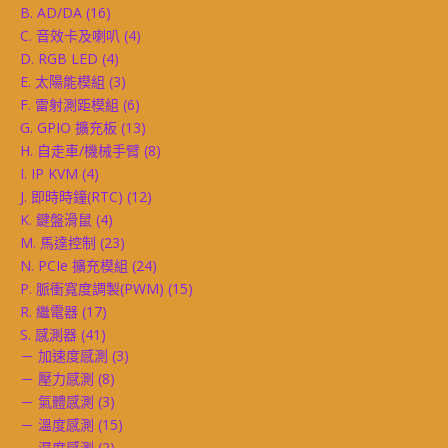
B. AD/DA
(16)
C. 音效卡及喇叭
(4)
D. RGB LED
(4)
E. 太陽能模組
(3)
F. 雷射測距模組
(6)
G. GPIO 擴充板
(13)
H. 自走車/機械手臂
(8)
I. IP KVM
(4)
J. 即時時鐘(RTC)
(12)
K. 鍵盤滑鼠
(4)
M. 馬達控制
(23)
N. PCIe 擴充模組
(24)
P. 脈衝寬度調製(PWM)
(15)
R. 繼電器
(17)
S. 感測器
(41)
－ 加速度感測
(3)
－ 壓力感測
(8)
－ 氣體感測
(3)
－ 溫度感測
(15)
－ 濕度感測
(2)