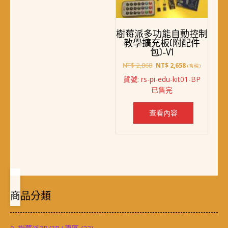
樹莓派多功能自動控制
教學擴充板(附配件
包)-V1
原
目
NT$
2,868
NT$
2,658
(含稅)
始
前
貨號: rs-pi-edu-kit01-BP
價
價
已售完
格：
格：
NT$ 2,868。
NT$ 2,658。
查看內容
商品分類