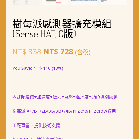
樹莓派感測器擴充模組
(Sense HAT, C版)
原
目
NT$
838
NT$
728
(含稅)
始
前
You Save:
NT$
110
(13%)
價
價
格：
格：
NT$ 838。
NT$ 728。
內建陀螺儀+加速度+磁力+氣壓+溫溼度+顏色識別感測
樹莓派 A+/B+/2B/3B/3B+/4B/Pi Zero/Pi ZeroW適用
工廠直營，提供技術支援