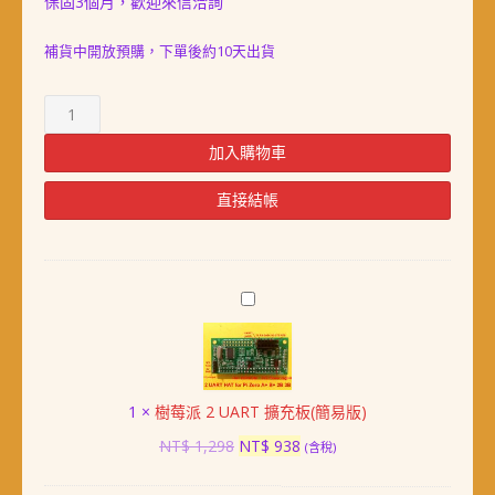
保固3個月，歡迎來信洽詢
補貨中開放預購，下單後約10天出貨
樹
莓
派
加入購物車
感
測
直接結帳
器
擴
充
模
樹
組
莓
(Sense
派
HAT,
2
C
UART
版)
1
×
樹莓派 2 UART 擴充板(簡易版)
擴
數
充
原
目
NT$
1,298
NT$
938
(含稅)
量
板
始
前
(簡
價
價