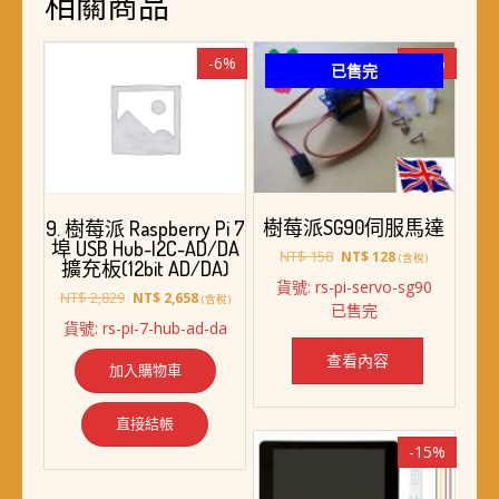
相關商品
-6%
-19%
已售完
樹莓派SG90伺服馬達
9. 樹莓派 Raspberry Pi 7
埠 USB Hub-I2C-AD/DA
原
目
NT$
158
NT$
128
(含稅)
擴充板(12bit AD/DA)
始
前
貨號: rs-pi-servo-sg90
價
價
原
目
NT$
2,829
NT$
2,658
(含稅)
已售完
格：
格：
始
前
貨號: rs-pi-7-hub-ad-da
NT$ 158。
NT$ 128。
價
價
格：
格：
查看內容
加入購物車
NT$ 2,829。
NT$ 2,658。
直接結帳
-15%