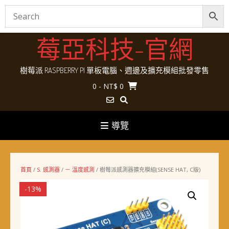
Skip
莓亞科技-官網
to
content
樹莓派 RASPBERRY PI 單板電腦、週邊及擴充模組批發零售
0
- NT$ 0
導覽
首頁
/
S. 感測器
/
－ 溫度感測
/ 樹莓派感測器擴充模組(SENSE HAT, C版)
-13%