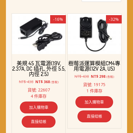
最
新
項
-16%
-32%
目
排
序
美規 45 瓦電源(19V,
樹莓派運算模組CM4專
2.37A, DC 插孔, 外徑 5.5,
用電源(12V 2A, US)
内徑 2.5)
原
目
NT$
438
NT$
298
(含稅)
原
目
始
前
NT$
438
NT$
368
(含稅)
貨號: 19175
始
前
價
價
貨號: 22607
1 件庫存
價
價
格：
格：
4 件庫存
格：
格：
NT$ 438。
NT$ 298。
加入購物車
NT$ 438。
NT$ 368。
加入購物車
直接結帳
直接結帳