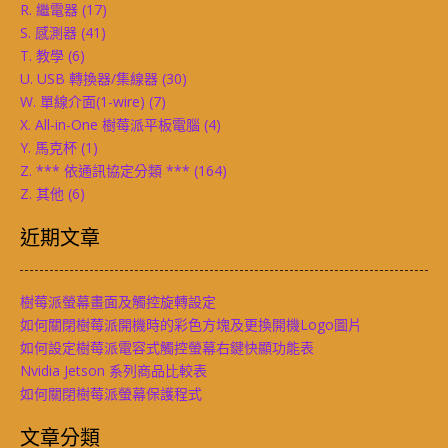
R. 繼電器
(17)
S. 感測器
(41)
T. 教學
(6)
U. USB 轉換器/集線器
(30)
W. 單線介面(1-wire)
(7)
X. All-in-One 樹莓派平板電腦
(4)
Y. 馬克杯
(1)
Z. *** 依通訊協定分類 ***
(164)
Z. 其他
(6)
近期文章
樹莓派螢幕畫面及觸控旋轉設定
如何關閉樹莓派開機時的彩色方塊及更換開機Logo圖片
如何設定樹莓派電容式觸控螢幕右鍵快顯功能表
Nvidia Jetson 系列商品比較表
如何關閉樹莓派螢幕保護程式
文章分類