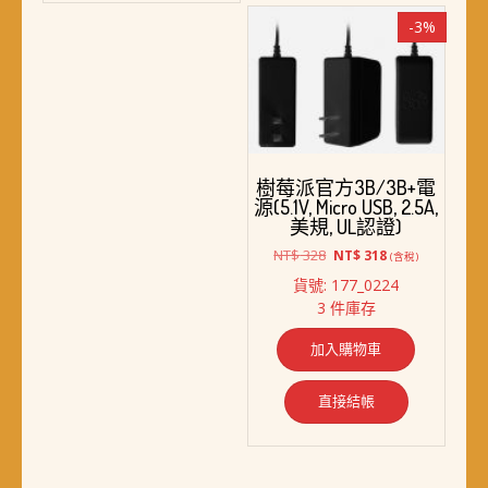
-3%
樹莓派官方3B/3B+電
源(5.1V, Micro USB, 2.5A,
美規, UL認證)
原
目
NT$
328
NT$
318
(含稅)
始
前
貨號: 177_0224
價
價
3 件庫存
格：
格：
NT$ 328。
NT$ 318。
加入購物車
直接結帳