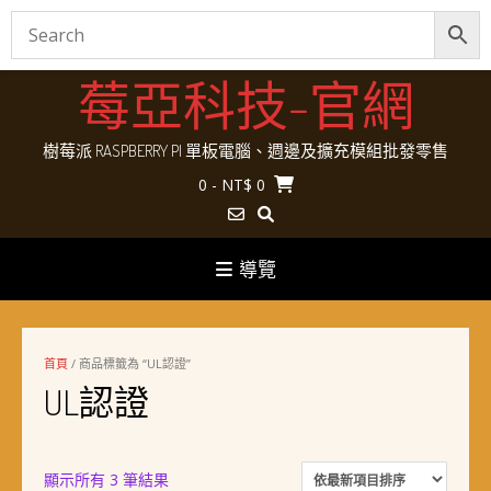
Skip
莓亞科技-官網
to
content
樹莓派 RASPBERRY PI 單板電腦、週邊及擴充模組批發零售
0
- NT$ 0
導覽
首頁
/ 商品標籤為 “UL認證”
UL認證
依
顯示所有 3 筆結果