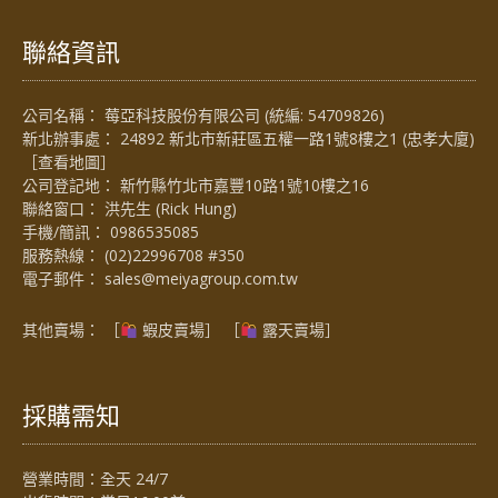
聯絡資訊
公司名稱： 莓亞科技股份有限公司 (統編: 54709826)
新北辦事處： 24892 新北市新莊區五權一路1號8樓之1 (忠孝大廈)
［
查看地圖
］
公司登記地： 新竹縣竹北市嘉豐10路1號10樓之16
聯絡窗口： 洪先生 (Rick Hung)
手機/簡訊：
0986535085
服務熱線：
(02)22996708 #350
電子郵件：
sales@meiyagroup.com.tw
其他賣場： ［
蝦皮賣場
］ ［
露天賣場］
採購需知
營業時間：全天 24/7