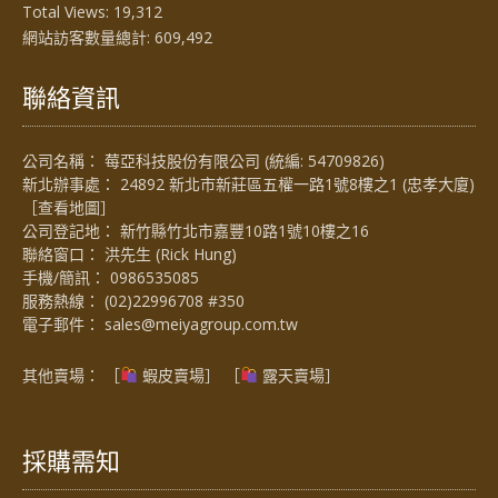
Total Views:
19,312
網站訪客數量總計:
609,492
聯絡資訊
公司名稱： 莓亞科技股份有限公司 (統編: 54709826)
新北辦事處： 24892 新北市新莊區五權一路1號8樓之1 (忠孝大廈)
［
查看地圖
］
公司登記地： 新竹縣竹北市嘉豐10路1號10樓之16
聯絡窗口： 洪先生 (Rick Hung)
手機/簡訊：
0986535085
服務熱線：
(02)22996708 #350
電子郵件：
sales@meiyagroup.com.tw
其他賣場： ［
蝦皮賣場
］ ［
露天賣場］
採購需知