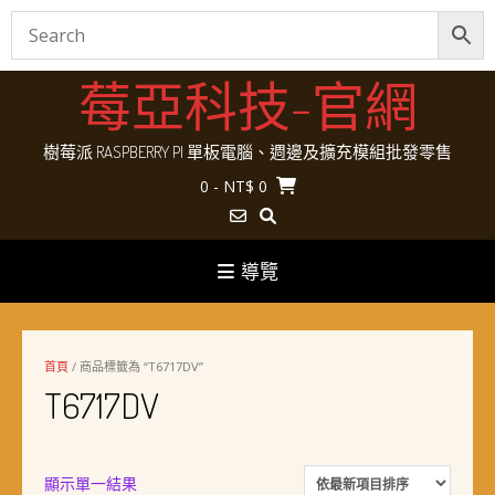
Skip
莓亞科技-官網
to
content
樹莓派 RASPBERRY PI 單板電腦、週邊及擴充模組批發零售
0
- NT$ 0
導覽
首頁
/ 商品標籤為 “T6717DV”
T6717DV
顯示單一結果