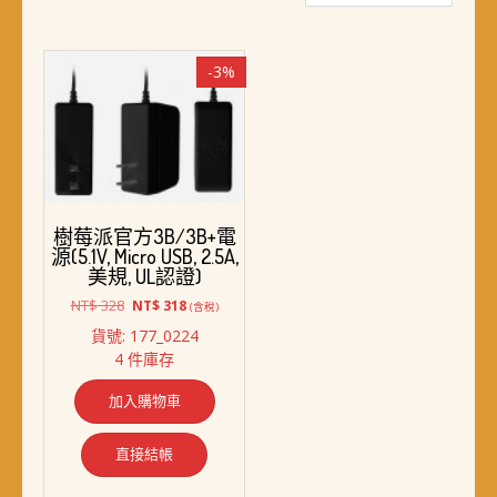
-3%
樹莓派官方3B/3B+電
源(5.1V, Micro USB, 2.5A,
美規, UL認證)
原
目
NT$
328
NT$
318
(含稅)
始
前
貨號: 177_0224
價
價
4 件庫存
格：
格：
NT$ 328。
NT$ 318。
加入購物車
直接結帳