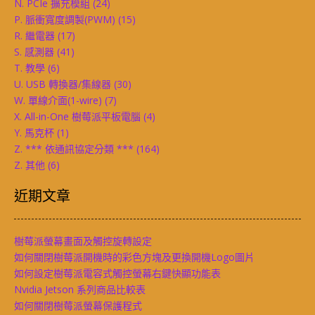
N. PCIe 擴充模組
(24)
P. 脈衝寬度調製(PWM)
(15)
R. 繼電器
(17)
S. 感測器
(41)
T. 教學
(6)
U. USB 轉換器/集線器
(30)
W. 單線介面(1-wire)
(7)
X. All-in-One 樹莓派平板電腦
(4)
Y. 馬克杯
(1)
Z. *** 依通訊協定分類 ***
(164)
Z. 其他
(6)
近期文章
樹莓派螢幕畫面及觸控旋轉設定
如何關閉樹莓派開機時的彩色方塊及更換開機Logo圖片
如何設定樹莓派電容式觸控螢幕右鍵快顯功能表
Nvidia Jetson 系列商品比較表
如何關閉樹莓派螢幕保護程式