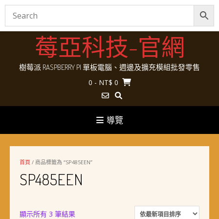
Skip
莓亞科技-官網
to
content
樹莓派 RASPBERRY PI 單板電腦、週邊及擴充模組批發零售
0
- NT$ 0
導覽
首頁
/ 商品標籤為 “SP485EEN”
SP485EEN
依
顯示所有 3 筆結果