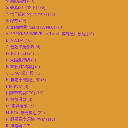
5. 攝影鏡頭
(29)
6. 螢幕(21吋以下)
(96)
7. 電子紙(ePaper/eInk)
(32)
8. 線材
(59)
9. 無線射頻辨識(RFID/NFC)
(10)
A. 5G/4G/3G/WIFI/Blue Tooth 無線通訊模組
(16)
B. AD/DA
(16)
C. 音效卡及喇叭
(4)
D. RGB LED
(4)
E. 太陽能模組
(3)
F. 雷射測距模組
(6)
G. GPIO 擴充板
(13)
H. 自走車/機械手臂
(8)
I. IP KVM
(4)
J. 即時時鐘(RTC)
(12)
K. 鍵盤滑鼠
(4)
M. 馬達控制
(23)
N. PCIe 擴充模組
(24)
P. 脈衝寬度調製(PWM)
(15)
R. 繼電器
(17)