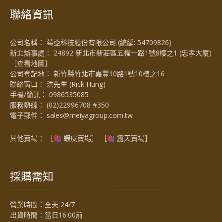
聯絡資訊
公司名稱： 莓亞科技股份有限公司 (統編: 54709826)
新北辦事處： 24892 新北市新莊區五權一路1號8樓之1 (忠孝大廈)
［
查看地圖
］
公司登記地： 新竹縣竹北市嘉豐10路1號10樓之16
聯絡窗口： 洪先生 (Rick Hung)
手機/簡訊：
0986535085
服務熱線：
(02)22996708 #350
電子郵件：
sales@meiyagroup.com.tw
其他賣場： ［
蝦皮賣場
］ ［
露天賣場］
採購需知
營業時間：全天 24/7
出貨時間：當日16:00前