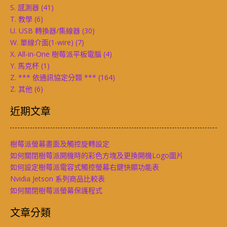
S. 感測器
(41)
T. 教學
(6)
U. USB 轉換器/集線器
(30)
W. 單線介面(1-wire)
(7)
X. All-in-One 樹莓派平板電腦
(4)
Y. 馬克杯
(1)
Z. *** 依通訊協定分類 ***
(164)
Z. 其他
(6)
近期文章
樹莓派螢幕畫面及觸控旋轉設定
如何關閉樹莓派開機時的彩色方塊及更換開機Logo圖片
如何設定樹莓派電容式觸控螢幕右鍵快顯功能表
Nvidia Jetson 系列商品比較表
如何關閉樹莓派螢幕保護程式
文章分類