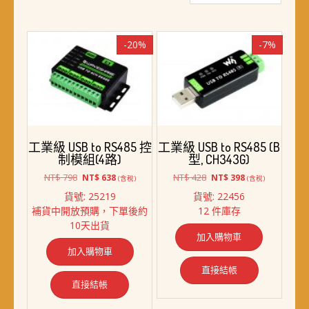
最
新
項
-20%
-7%
目
排
序
工業級 USB to RS485 控
工業級 USB to RS485 (B
制模組(4路)
型, CH343G)
原
目
原
目
NT$
798
NT$
428
NT$
638
NT$
398
(含稅)
(含稅)
始
前
始
前
貨號: 25219
貨號: 22456
價
價
價
價
補貨中開放預購，下單後約
12 件庫存
格：
格：
格：
格：
10天出貨
NT$ 798。
NT$ 638。
NT$ 428。
NT$ 398。
加入購物車
加入購物車
直接結帳
直接結帳