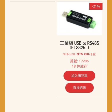
-21%
工業級 USB to RS485
(FT232RL)
原
目
NT$
528
NT$
418
(含稅)
始
前
貨號: 17286
價
價
18 件庫存
格：
格：
NT$ 528。
NT$ 418。
加入購物車
直接結帳