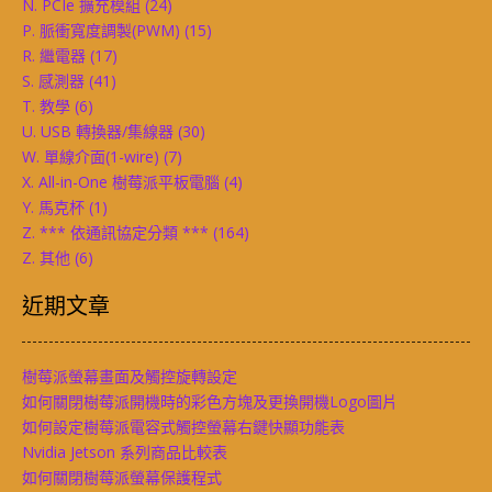
N. PCIe 擴充模組
(24)
P. 脈衝寬度調製(PWM)
(15)
R. 繼電器
(17)
S. 感測器
(41)
T. 教學
(6)
U. USB 轉換器/集線器
(30)
W. 單線介面(1-wire)
(7)
X. All-in-One 樹莓派平板電腦
(4)
Y. 馬克杯
(1)
Z. *** 依通訊協定分類 ***
(164)
Z. 其他
(6)
近期文章
樹莓派螢幕畫面及觸控旋轉設定
如何關閉樹莓派開機時的彩色方塊及更換開機Logo圖片
如何設定樹莓派電容式觸控螢幕右鍵快顯功能表
Nvidia Jetson 系列商品比較表
如何關閉樹莓派螢幕保護程式