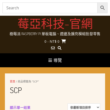
Skip
莓亞科技-官網
to
content
樹莓派 RASPBERRY PI 單板電腦、週邊及擴充模組批發零售
0
- NT$ 0
導覽
首頁
/ 商品標籤為 “SCP”
SCP
顯示單一結果