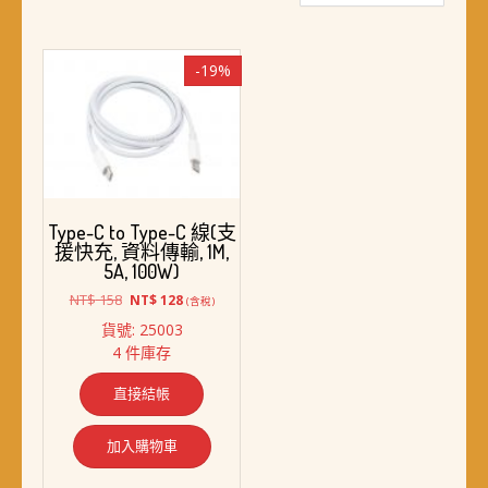
-19%
Type-C to Type-C 線(支
援快充, 資料傳輸, 1M,
5A, 100W)
原
目
NT$
158
NT$
128
(含稅)
始
前
貨號: 25003
價
價
4 件庫存
格：
格：
NT$ 158。
NT$ 128。
直接結帳
加入購物車