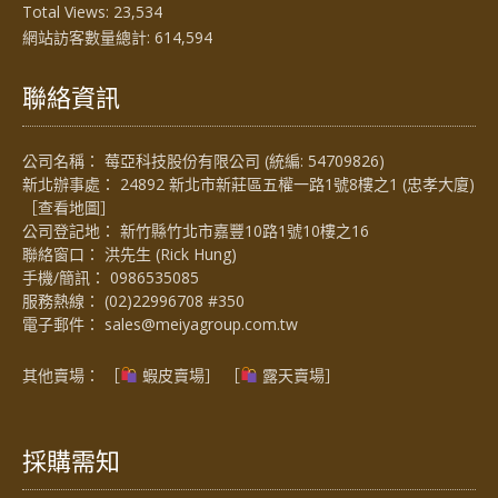
Total Views:
23,534
網站訪客數量總計:
614,594
聯絡資訊
公司名稱： 莓亞科技股份有限公司 (統編: 54709826)
新北辦事處： 24892 新北市新莊區五權一路1號8樓之1 (忠孝大廈)
［
查看地圖
］
公司登記地： 新竹縣竹北市嘉豐10路1號10樓之16
聯絡窗口： 洪先生 (Rick Hung)
手機/簡訊：
0986535085
服務熱線：
(02)22996708 #350
電子郵件：
sales@meiyagroup.com.tw
其他賣場： ［
蝦皮賣場
］ ［
露天賣場］
採購需知