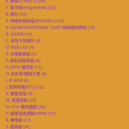
6. 螢幕(21吋以下)
(96)
7. 電子紙(ePaper/eInk)
(32)
8. 線材
(59)
9. 無線射頻辨識(RFID/NFC)
(10)
A. 5G/4G/3G/WIFI/Blue Tooth 無線通訊模組
(16)
B. AD/DA
(16)
C. 音效卡及喇叭
(4)
D. RGB LED
(4)
E. 太陽能模組
(3)
F. 雷射測距模組
(6)
G. GPIO 擴充板
(13)
H. 自走車/機械手臂
(8)
I. IP KVM
(4)
J. 即時時鐘(RTC)
(12)
K. 鍵盤滑鼠
(4)
M. 馬達控制
(23)
N. PCIe 擴充模組
(24)
P. 脈衝寬度調製(PWM)
(15)
R. 繼電器
(17)
S. 感測器
(41)