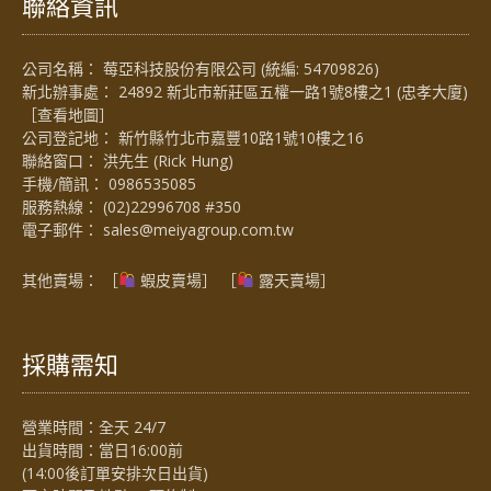
聯絡資訊
公司名稱： 莓亞科技股份有限公司 (統編: 54709826)
新北辦事處： 24892 新北市新莊區五權一路1號8樓之1 (忠孝大廈)
［
查看地圖
］
公司登記地： 新竹縣竹北市嘉豐10路1號10樓之16
聯絡窗口： 洪先生 (Rick Hung)
手機/簡訊：
0986535085
服務熱線：
(02)22996708 #350
電子郵件：
sales@meiyagroup.com.tw
其他賣場： ［
蝦皮賣場
］ ［
露天賣場］
採購需知
營業時間：全天 24/7
出貨時間：當日16:00前
(14:00後訂單安排次日出貨)