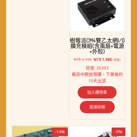
樹莓派CM4雙乙太網I/O
擴充模組(含風扇+電源
+外殼)
原
目
NT$
2,188
NT$
1,988
(含稅)
始
前
貨號: 20203
價
價
補貨中開放預購，下單後約
格：
格：
10天出貨
NT$ 2,188。
NT$ 1,988。
加入購物車
直接結帳
-14%
-9%