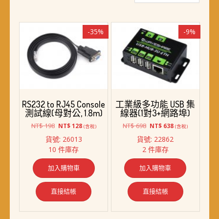
最
新
項
-35%
-9%
目
排
序
RS232 to RJ45 Console
工業級多功能 USB 集
測試線(母對公, 1.8m)
線器(1對3+網路埠)
原
目
原
目
NT$
198
NT$
698
NT$
128
NT$
638
(含稅)
(含稅)
始
前
始
前
貨號: 26013
貨號: 22862
價
價
價
價
10 件庫存
2 件庫存
格：
格：
格：
格：
NT$ 198。
NT$ 128。
NT$ 698。
NT$ 638。
加入購物車
加入購物車
直接結帳
直接結帳