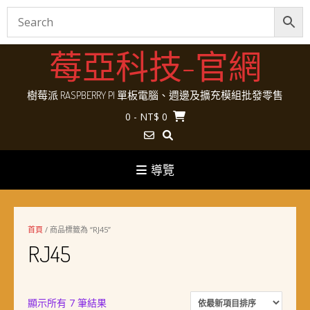
Skip
莓亞科技-官網
to
content
樹莓派 RASPBERRY PI 單板電腦、週邊及擴充模組批發零售
0
- NT$ 0
導覽
首頁
/ 商品標籤為 “RJ45”
RJ45
依
顯示所有 7 筆結果