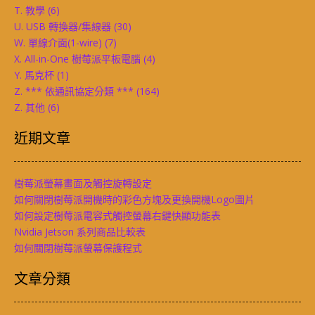
T. 教學
(6)
U. USB 轉換器/集線器
(30)
W. 單線介面(1-wire)
(7)
X. All-in-One 樹莓派平板電腦
(4)
Y. 馬克杯
(1)
Z. *** 依通訊協定分類 ***
(164)
Z. 其他
(6)
近期文章
樹莓派螢幕畫面及觸控旋轉設定
如何關閉樹莓派開機時的彩色方塊及更換開機Logo圖片
如何設定樹莓派電容式觸控螢幕右鍵快顯功能表
Nvidia Jetson 系列商品比較表
如何關閉樹莓派螢幕保護程式
文章分類