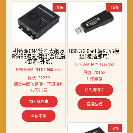
-9%
-16%
樹莓派CM4雙乙太網及
USB 3.2 Gen1 轉RJ45模
RS485擴充模組(含風扇
組(隨插即用)
+電源+外殼)
原
目
NT$
898
NT$
758
(含稅)
原
目
始
前
NT$
2,188
NT$
1,988
(含稅)
貨號: 20162
始
前
價
價
貨號: 22239
1 件庫存
價
價
格：
格：
補貨中開放預購，下單後約
格：
格：
NT$ 898。
NT$ 758。
加入購物車
10天出貨
NT$ 2,188。
NT$ 1,988。
加入購物車
直接結帳
直接結帳
-9%