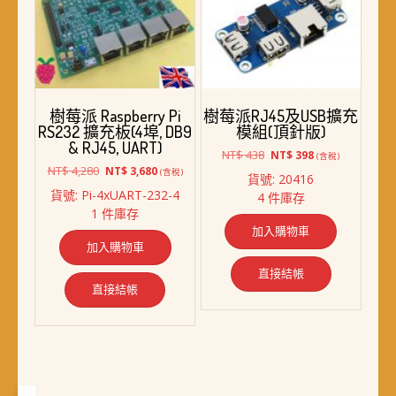
樹莓派 Raspberry Pi
樹莓派RJ45及USB擴充
RS232 擴充板(4埠, DB9
模組(頂針版)
& RJ45, UART)
原
目
NT$
438
NT$
398
(含稅)
原
目
始
前
NT$
4,280
NT$
3,680
(含稅)
貨號: 20416
始
前
價
價
貨號: Pi-4xUART-232-4
4 件庫存
價
價
格：
格：
1 件庫存
格：
格：
NT$ 438。
NT$ 398。
加入購物車
NT$ 4,280。
NT$ 3,680。
加入購物車
直接結帳
直接結帳