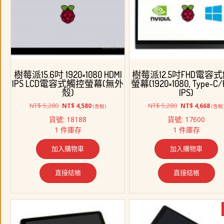
樹莓派15.6吋 1920×1080 HDMI
樹莓派12.5吋FHD電容
IPS LCD電容式觸控螢幕(無外
螢幕(1920×1080, Type-C/
殼)
IPS)
原
目
原
目
NT$
5,280
NT$
5,280
NT$
4,580
NT$
4,668
(含稅)
(含稅
始
前
始
前
貨號: 18188
貨號: 17600
價
價
價
價
1 件庫存
1 件庫存
格：
格：
格：
格：
NT$ 5,280。
NT$ 4,580。
NT$ 5,280。
NT$ 
加入購物車
加入購物車
直接結帳
直接結帳