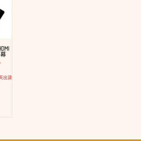
HDMI
螢幕
)
天出貨
3,580。