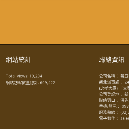
網站統計
聯絡資訊
Total Views:
19,234
公司名稱： 莓亞科
新北辦事處： 2
網站訪客數量總計:
609,422
(忠孝大廈) ［
查
公司登記地： 新
聯絡窗口： 洪先生 (
手機/簡訊：
098
服務熱線：
(02)
電子郵件：
sal