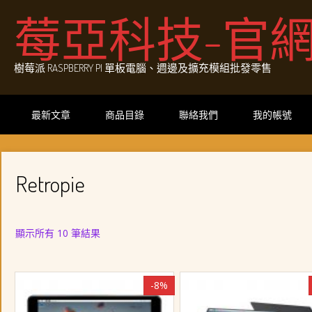
Skip
莓亞科技-官
to
content
樹莓派 RASPBERRY PI 單板電腦、週邊及擴充模組批發零售
最新文章
商品目錄
聯絡我們
我的帳號
Retropie
依
顯示所有 10 筆結果
最
新
項
-8%
目
排