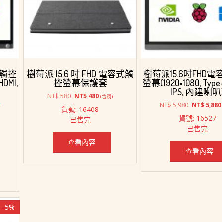
式觸控
樹莓派 15.6 吋 FHD 電容式觸
樹莓派15.6吋FHD
HDMI,
控螢幕保護套
螢幕(1920×1080, Type
IPS, 內建喇叭
原
目
NT$
580
NT$
480
(含稅)
始
前
原
NT$
5,980
NT$
5,880
)
貨號: 16408
價
價
始
貨號: 16527
已售完
格：
格：
價
已售完
NT$ 580。
NT$ 480。
格：
4,668。
NT$ 5,980
查看內容
查看內容
-5%