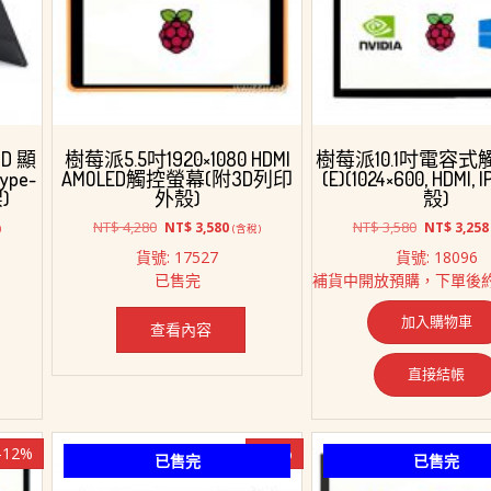
D 顯
樹莓派5.5吋1920×1080 HDMI
樹莓派10.1吋電容
ype-
AMOLED觸控螢幕(附3D列印
(E)(1024×600, HDMI,
)
外殼)
殼)
原
目
原
NT$
4,280
NT$
3,580
NT$
3,580
NT$
3,258
)
(含稅)
始
前
始
貨號: 17527
貨號: 18096
價
價
價
已售完
補貨中開放預購，下單後約
格：
格：
格：
4,880。
NT$ 4,280。
NT$ 3,580。
NT$ 3,580
加入購物車
查看內容
直接結帳
-12%
-17%
已售完
已售完