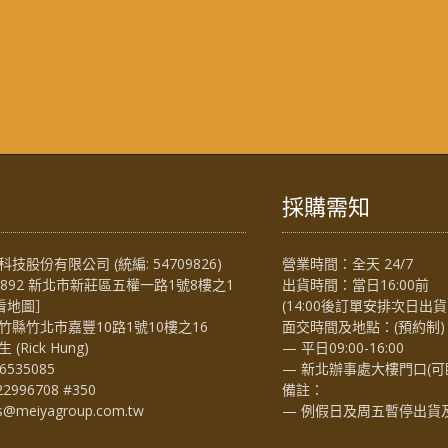
採購需知
技股份有限公司 (統編: 54709826)
營業時間：全天 24/7
4892 新北市新莊區五權一路1號8樓之1
出貨時間：當日16:00前
看地圖
］
(14:00後訂單安排次日出貨
竹縣竹北市嘉豐10路1號10樓之16
面交時間及地點：(預約制)
Rick Hung)
— 平日09:00-16:00
6535085
— 新北辦事處大樓門口(可
22996708 #350
備註：
es@meiyagroup.com.tw
— 例假日及周五暫停出貨