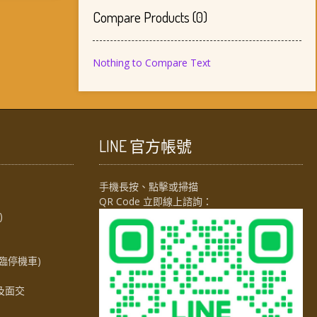
Compare Products
(
0
)
Nothing to Compare Text
LINE 官方帳號
手機長按、點擊或掃描
QR Code 立即線上諮詢：
)
臨停機車)
及面交