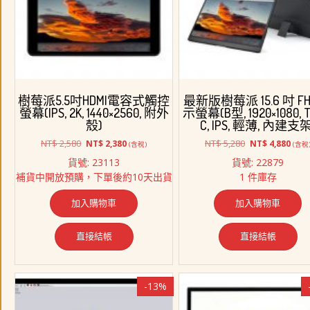
序
樹莓派5.5吋HDMI電容式觸控
最新版樹莓派 15.6 吋 FH
螢幕(IPS, 2K, 1440×2560, 附外
示螢幕(B型, 1920×1080, T
殼)
C, IPS, 輕薄, 內建支架
原
目
原
目
NT$
2,580
NT$
5,280
NT$
2,380
NT$
4,880
(含稅)
(含稅
始
前
始
前
貨號: 23113
貨號: 22879
價
價
價
價
補貨中開放預購，下單後約10天出貨
1 件庫存
格：
格：
格：
格：
NT$ 2,580。
NT$ 2,380。
NT$ 5,280。
NT$ 
加入購物車
加入購物車
直接結帳
直接結帳
-13%