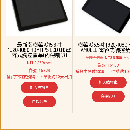
最新版樹莓派15.6吋
樹莓派5.5吋 1920×1080 
1920×1080 HDMI IPS LCD (H)電
AMOLED 電容式觸控
容式觸控螢幕(內建喇叭)
原
目
NT$
3,780
NT$
3,580
(含稅
始
前
NT$
5,580
(含稅)
貨號: 16103
價
價
貨號: 16373
補貨中開放預購，下單後約10
格：
格：
補貨中開放預購，下單後約10天出貨
NT$ 3,780。
NT$ 
加入購物車
加入購物車
直接結帳
直接結帳