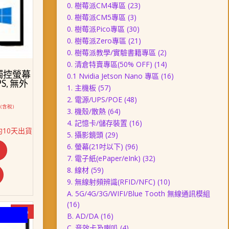
0. 樹莓派CM4專區
(23)
0. 樹莓派CM5專區
(3)
0. 樹莓派Pico專區
(30)
0. 樹莓派Zero專區
(21)
0. 樹莓派教學/實驗書籍專區
(2)
0. 清倉特賣專區(50% OFF)
(14)
式觸控螢幕
0.1 Nvidia Jetson Nano 專區
(16)
 IPS, 無外
1. 主機板
(57)
2. 電源/UPS/POE
(48)
目
(含稅)
3. 機殼/散熱
(64)
前
4. 記憶卡/儲存裝置
(16)
價
10天出貨
格：
5. 攝影鏡頭
(29)
。
NT$ 3,258。
6. 螢幕(21吋以下)
(96)
7. 電子紙(ePaper/eInk)
(32)
8. 線材
(59)
9. 無線射頻辨識(RFID/NFC)
(10)
A. 5G/4G/3G/WIFI/Blue Tooth 無線通訊模組
(16)
-2%
B. AD/DA
(16)
C. 音效卡及喇叭
(4)