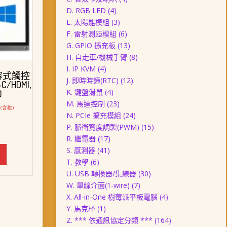
D. RGB LED
(4)
E. 太陽能模組
(3)
F. 雷射測距模組
(6)
G. GPIO 擴充板
(13)
H. 自走車/機械手臂
(8)
I. IP KVM
(4)
電容式觸控
J. 即時時鐘(RTC)
(12)
-C/HDMI,
K. 鍵盤滑鼠
(4)
)
M. 馬達控制
(23)
目
(含稅)
N. PCIe 擴充模組
(24)
前
價
P. 脈衝寬度調製(PWM)
(15)
格：
R. 繼電器
(17)
。
NT$ 5,880。
S. 感測器
(41)
T. 教學
(6)
U. USB 轉換器/集線器
(30)
W. 單線介面(1-wire)
(7)
X. All-in-One 樹莓派平板電腦
(4)
Y. 馬克杯
(1)
Z. *** 依通訊協定分類 ***
(164)