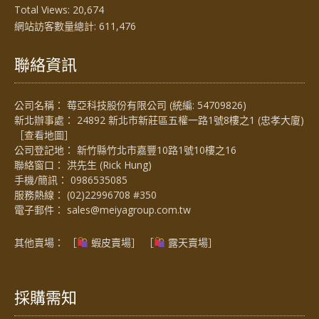
Total Views:
20,674
網站訪客數量總計:
611,476
聯絡資訊
公司名稱： 莓亞科技股份有限公司 (統編: 54709826)
新北辦事處： 24892 新北市新莊區五權一路1號8樓之1 (忠孝大廈)
［
查看地圖
］
公司登記地： 新竹縣竹北市嘉豐10路1號10樓之16
聯絡窗口： 洪先生 (Rick Hung)
手機/簡訊：
0986535085
服務熱線：
(02)22996708 #350
電子郵件：
sales@meiyagroup.com.tw
其他賣場： ［
蝦皮賣場
］ ［
露天賣場］
採購需知