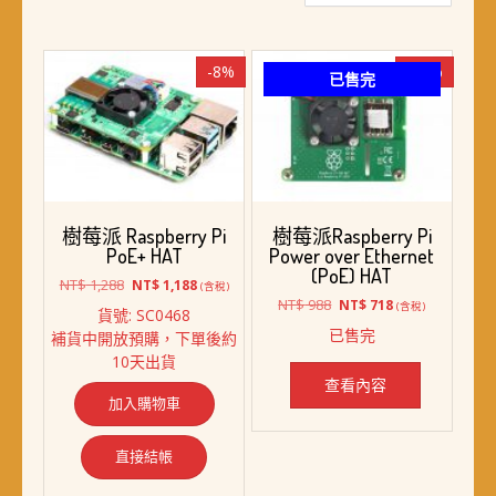
最
新
項
-8%
-27%
已售完
目
排
序
樹莓派 Raspberry Pi
樹莓派Raspberry Pi
PoE+ HAT
Power over Ethernet
(PoE) HAT
原
目
NT$
1,288
NT$
1,188
(含稅)
始
前
原
目
NT$
988
NT$
718
(含稅)
貨號: SC0468
價
價
始
前
已售完
補貨中開放預購，下單後約
格：
格：
價
價
10天出貨
NT$ 1,288。
NT$ 1,188。
格：
格：
NT$ 988。
NT$ 718。
查看內容
加入購物車
直接結帳