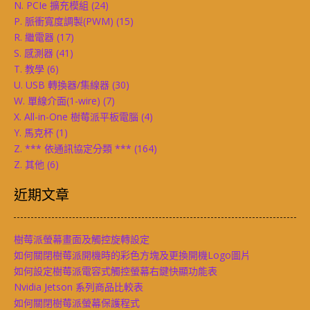
N. PCIe 擴充模組
(24)
P. 脈衝寬度調製(PWM)
(15)
R. 繼電器
(17)
S. 感測器
(41)
T. 教學
(6)
U. USB 轉換器/集線器
(30)
W. 單線介面(1-wire)
(7)
X. All-in-One 樹莓派平板電腦
(4)
Y. 馬克杯
(1)
Z. *** 依通訊協定分類 ***
(164)
Z. 其他
(6)
近期文章
樹莓派螢幕畫面及觸控旋轉設定
如何關閉樹莓派開機時的彩色方塊及更換開機Logo圖片
如何設定樹莓派電容式觸控螢幕右鍵快顯功能表
Nvidia Jetson 系列商品比較表
如何關閉樹莓派螢幕保護程式