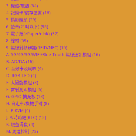
3. 機殼/散熱
(64)
4. 記憶卡/儲存裝置
(16)
5. 攝影鏡頭
(29)
6. 螢幕(21吋以下)
(96)
7. 電子紙(ePaper/eInk)
(32)
8. 線材
(59)
9. 無線射頻辨識(RFID/NFC)
(10)
A. 5G/4G/3G/WIFI/Blue Tooth 無線通訊模組
(16)
B. AD/DA
(16)
C. 音效卡及喇叭
(4)
D. RGB LED
(4)
E. 太陽能模組
(3)
F. 雷射測距模組
(6)
G. GPIO 擴充板
(13)
H. 自走車/機械手臂
(8)
I. IP KVM
(4)
J. 即時時鐘(RTC)
(12)
K. 鍵盤滑鼠
(4)
M. 馬達控制
(23)