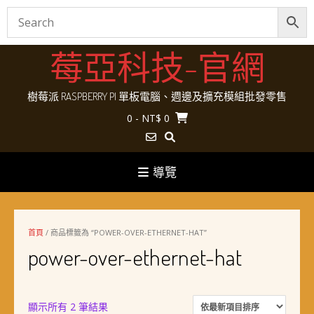
Skip
莓亞科技-官網
to
content
樹莓派 RASPBERRY PI 單板電腦、週邊及擴充模組批發零售
0
- NT$ 0
導覽
首頁
/ 商品標籤為 “POWER-OVER-ETHERNET-HAT”
power-over-ethernet-hat
依
顯示所有 2 筆結果