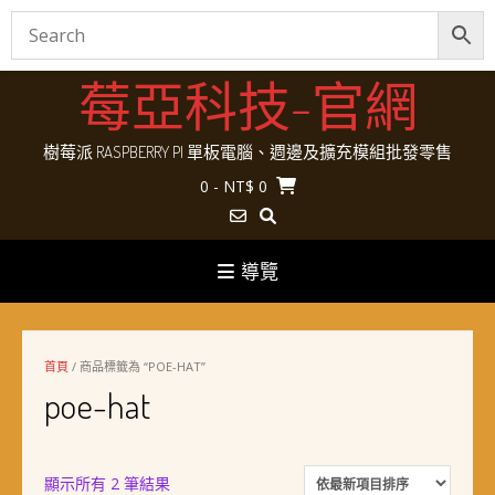
Skip
莓亞科技-官網
to
content
樹莓派 RASPBERRY PI 單板電腦、週邊及擴充模組批發零售
0
- NT$ 0
導覽
首頁
/ 商品標籤為 “POE-HAT”
poe-hat
依
顯示所有 2 筆結果