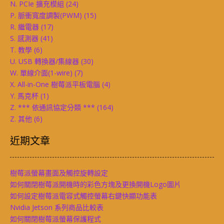
N. PCIe 擴充模組
(24)
P. 脈衝寬度調製(PWM)
(15)
R. 繼電器
(17)
S. 感測器
(41)
T. 教學
(6)
U. USB 轉換器/集線器
(30)
W. 單線介面(1-wire)
(7)
X. All-in-One 樹莓派平板電腦
(4)
Y. 馬克杯
(1)
Z. *** 依通訊協定分類 ***
(164)
Z. 其他
(6)
近期文章
樹莓派螢幕畫面及觸控旋轉設定
如何關閉樹莓派開機時的彩色方塊及更換開機Logo圖片
如何設定樹莓派電容式觸控螢幕右鍵快顯功能表
Nvidia Jetson 系列商品比較表
如何關閉樹莓派螢幕保護程式