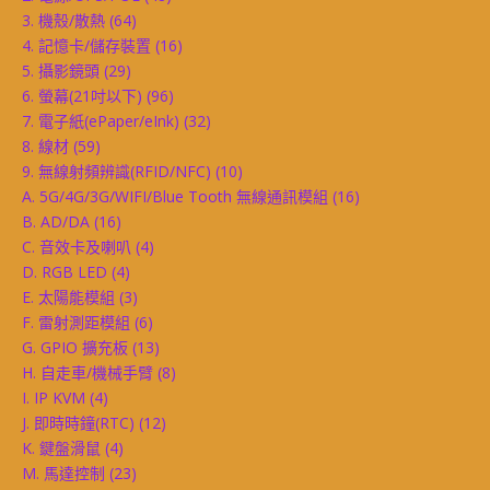
3. 機殼/散熱
(64)
4. 記憶卡/儲存裝置
(16)
5. 攝影鏡頭
(29)
6. 螢幕(21吋以下)
(96)
7. 電子紙(ePaper/eInk)
(32)
8. 線材
(59)
9. 無線射頻辨識(RFID/NFC)
(10)
A. 5G/4G/3G/WIFI/Blue Tooth 無線通訊模組
(16)
B. AD/DA
(16)
C. 音效卡及喇叭
(4)
D. RGB LED
(4)
E. 太陽能模組
(3)
F. 雷射測距模組
(6)
G. GPIO 擴充板
(13)
H. 自走車/機械手臂
(8)
I. IP KVM
(4)
J. 即時時鐘(RTC)
(12)
K. 鍵盤滑鼠
(4)
M. 馬達控制
(23)