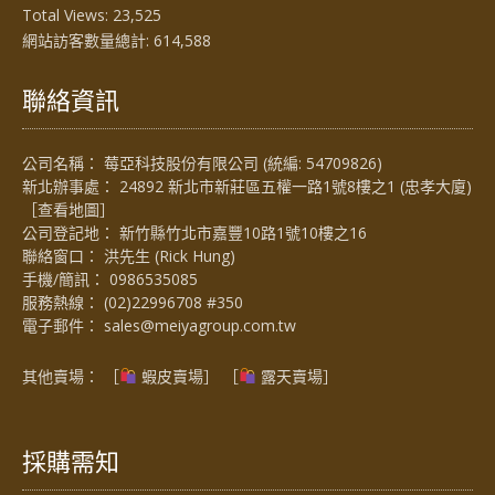
Total Views:
23,525
網站訪客數量總計:
614,588
聯絡資訊
公司名稱： 莓亞科技股份有限公司 (統編: 54709826)
新北辦事處： 24892 新北市新莊區五權一路1號8樓之1 (忠孝大廈)
［
查看地圖
］
公司登記地： 新竹縣竹北市嘉豐10路1號10樓之16
聯絡窗口： 洪先生 (Rick Hung)
手機/簡訊：
0986535085
服務熱線：
(02)22996708 #350
電子郵件：
sales@meiyagroup.com.tw
其他賣場： ［
蝦皮賣場
］ ［
露天賣場］
採購需知