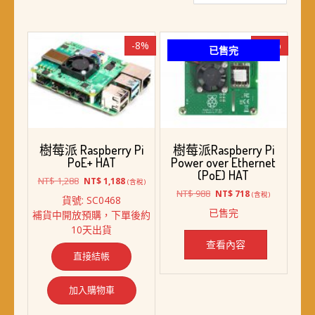
最
新
項
-8%
-27%
已售完
目
排
序
樹莓派 Raspberry Pi
樹莓派Raspberry Pi
PoE+ HAT
Power over Ethernet
(PoE) HAT
原
目
NT$
1,288
NT$
1,188
(含稅)
始
前
原
目
NT$
988
NT$
718
(含稅)
貨號: SC0468
價
價
始
前
已售完
補貨中開放預購，下單後約
格：
格：
價
價
10天出貨
NT$ 1,288。
NT$ 1,188。
格：
格：
NT$ 988。
NT$ 718。
查看內容
直接結帳
加入購物車