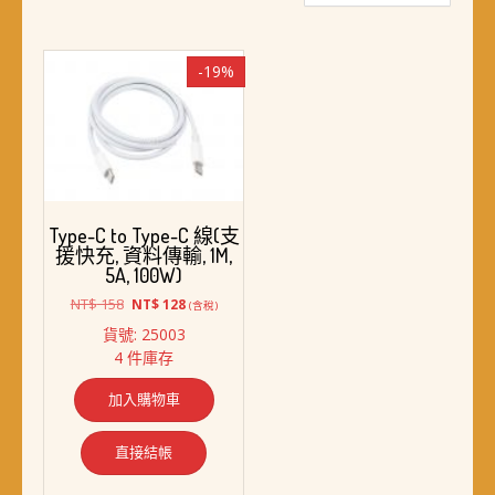
-19%
Type-C to Type-C 線(支
援快充, 資料傳輸, 1M,
5A, 100W)
原
目
NT$
158
NT$
128
(含稅)
始
前
貨號: 25003
價
價
4 件庫存
格：
格：
NT$ 158。
NT$ 128。
加入購物車
直接結帳