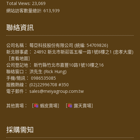
Total Views:
23,069
網站訪客數量總計:
613,939
聯絡資訊
公司名稱： 莓亞科技股份有限公司 (統編: 54709826)
新北辦事處： 24892 新北市新莊區五權一路1號8樓之1 (忠孝大廈)
［
查看地圖
］
公司登記地： 新竹縣竹北市嘉豐10路1號10樓之16
聯絡窗口： 洪先生 (Rick Hung)
手機/簡訊：
0986535085
服務熱線：
(02)22996708 #350
電子郵件：
sales@meiyagroup.com.tw
其他賣場： ［
蝦皮賣場
］ ［
露天賣場］
採購需知