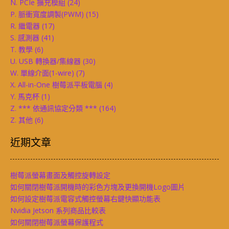
N. PCIe 擴充模組
(24)
P. 脈衝寬度調製(PWM)
(15)
R. 繼電器
(17)
S. 感測器
(41)
T. 教學
(6)
U. USB 轉換器/集線器
(30)
W. 單線介面(1-wire)
(7)
X. All-in-One 樹莓派平板電腦
(4)
Y. 馬克杯
(1)
Z. *** 依通訊協定分類 ***
(164)
Z. 其他
(6)
近期文章
樹莓派螢幕畫面及觸控旋轉設定
如何關閉樹莓派開機時的彩色方塊及更換開機Logo圖片
如何設定樹莓派電容式觸控螢幕右鍵快顯功能表
Nvidia Jetson 系列商品比較表
如何關閉樹莓派螢幕保護程式