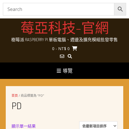
Skip
莓亞科技-官網
to
content
樹莓派 RASPBERRY PI 單板電腦、週邊及擴充模組批發零售
0
- NT$ 0
導覽
首頁
/ 商品標籤為 “PD”
PD
顯示單一結果