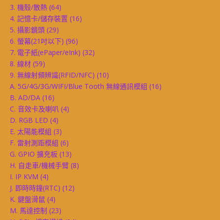
3. 機殼/散熱
(64)
4. 記憶卡/儲存裝置
(16)
5. 攝影鏡頭
(29)
6. 螢幕(21吋以下)
(96)
7. 電子紙(ePaper/eInk)
(32)
8. 線材
(59)
9. 無線射頻辨識(RFID/NFC)
(10)
A. 5G/4G/3G/WIFI/Blue Tooth 無線通訊模組
(16)
B. AD/DA
(16)
C. 音效卡及喇叭
(4)
D. RGB LED
(4)
E. 太陽能模組
(3)
F. 雷射測距模組
(6)
G. GPIO 擴充板
(13)
H. 自走車/機械手臂
(8)
I. IP KVM
(4)
J. 即時時鐘(RTC)
(12)
K. 鍵盤滑鼠
(4)
M. 馬達控制
(23)