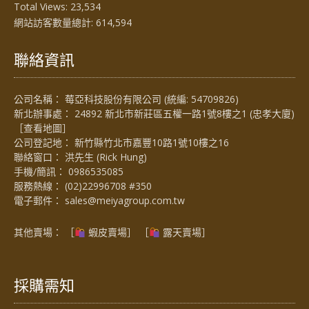
Total Views:
23,534
網站訪客數量總計:
614,594
聯絡資訊
公司名稱： 莓亞科技股份有限公司 (統編: 54709826)
新北辦事處： 24892 新北市新莊區五權一路1號8樓之1 (忠孝大廈)
［
查看地圖
］
公司登記地： 新竹縣竹北市嘉豐10路1號10樓之16
聯絡窗口： 洪先生 (Rick Hung)
手機/簡訊：
0986535085
服務熱線：
(02)22996708 #350
電子郵件：
sales@meiyagroup.com.tw
其他賣場： ［
蝦皮賣場
］ ［
露天賣場］
採購需知