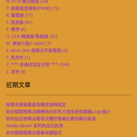
N. PCIe 擴充模組
(24)
P. 脈衝寬度調製(PWM)
(15)
R. 繼電器
(17)
S. 感測器
(41)
T. 教學
(6)
U. USB 轉換器/集線器
(30)
W. 單線介面(1-wire)
(7)
X. All-in-One 樹莓派平板電腦
(4)
Y. 馬克杯
(1)
Z. *** 依通訊協定分類 ***
(164)
Z. 其他
(6)
近期文章
樹莓派螢幕畫面及觸控旋轉設定
如何關閉樹莓派開機時的彩色方塊及更換開機Logo圖片
如何設定樹莓派電容式觸控螢幕右鍵快顯功能表
Nvidia Jetson 系列商品比較表
如何關閉樹莓派螢幕保護程式