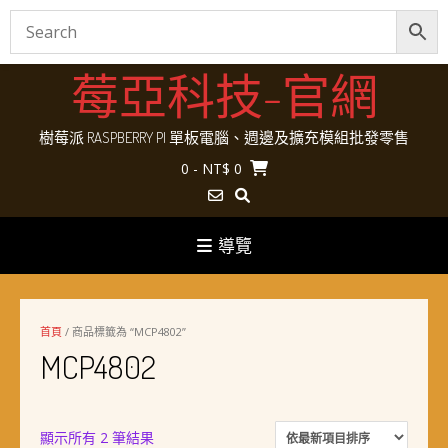
Skip
莓亞科技-官網
to
content
樹莓派 RASPBERRY PI 單板電腦、週邊及擴充模組批發零售
0
- NT$ 0
導覽
首頁
/ 商品標籤為 “MCP4802”
MCP4802
依
顯示所有 2 筆結果