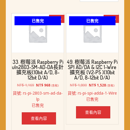
最
新
項
-17%
-15%
已售完
已售完
目
排
序
33. 樹莓派 Raspberry Pi
49. 樹莓派 Raspberry Pi
uln2803-SM-AD-DA長針
SPI AD/DA & I2C 1-Wire
擴充板(10bit A/D, 8-
擴充板 (V2-P5 )(10bit
12bit D/A)
A/D, 8-12bit D/A)
原
目
原
目
NT$
1,169
NT$
1,800
NT$
968
NT$
1,528
(含稅)
(含稅)
始
前
始
前
貨號: rs-pi-2803-sm-ad-da-
貨號: rs-pi-spi-adda-1-Wire
價
價
價
價
lp
已售完
格：
格：
格：
格：
已售完
NT$ 1,169。
NT$ 968。
NT$ 1,800。
NT$ 1,528。
查看內容
查看內容