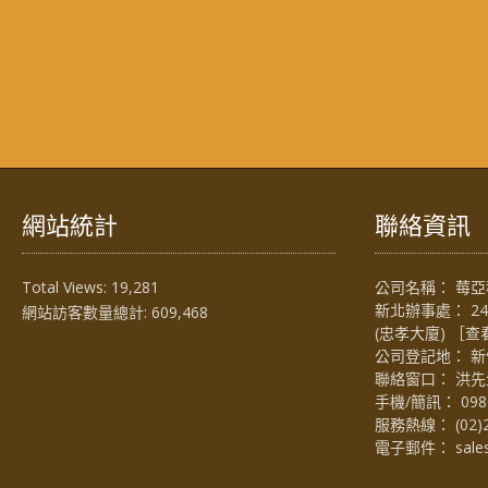
網站統計
聯絡資訊
Total Views:
19,281
公司名稱： 莓亞科
新北辦事處： 2
網站訪客數量總計:
609,468
(忠孝大廈) ［
查
公司登記地： 新
聯絡窗口： 洪先生 (
手機/簡訊：
098
服務熱線：
(02)
電子郵件：
sal