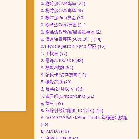
0. 樹莓派CM4專區
(23)
0. 樹莓派CM5專區
(3)
0. 樹莓派Pico專區
(30)
0. 樹莓派Zero專區
(21)
0. 樹莓派教學/實驗書籍專區
(2)
0. 清倉特賣專區(50% OFF)
(14)
0.1 Nvidia Jetson Nano 專區
(16)
1. 主機板
(57)
2. 電源/UPS/POE
(48)
3. 機殼/散熱
(64)
4. 記憶卡/儲存裝置
(16)
5. 攝影鏡頭
(29)
6. 螢幕(21吋以下)
(96)
7. 電子紙(ePaper/eInk)
(32)
8. 線材
(59)
9. 無線射頻辨識(RFID/NFC)
(10)
A. 5G/4G/3G/WIFI/Blue Tooth 無線通訊模組
(16)
B. AD/DA
(16)
C. 音效卡及喇叭
(4)