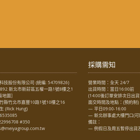
採購需知
技股份有限公司 (統編: 54709826)
營業時間：全天 24/7
4892 新北市新莊區五權一路1號8樓之1
出貨時間：當日16:00前
看地圖
］
(14:00後訂單安排次日出貨
竹縣竹北市嘉豐10路1號10樓之16
面交時間及地點：(預約制)
Rick Hung)
— 平日09:00-16:00
6535085
— 新北辦事處大樓門口(可
22996708 #350
備註：
es@meiyagroup.com.tw
— 例假日及周五暫停出貨