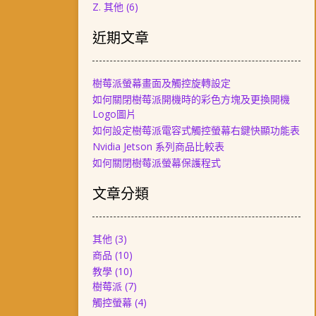
Z. 其他
(6)
近期文章
樹莓派螢幕畫面及觸控旋轉設定
如何關閉樹莓派開機時的彩色方塊及更換開機
Logo圖片
如何設定樹莓派電容式觸控螢幕右鍵快顯功能表
Nvidia Jetson 系列商品比較表
如何關閉樹莓派螢幕保護程式
文章分類
其他
(3)
商品
(10)
教學
(10)
樹莓派
(7)
觸控螢幕
(4)