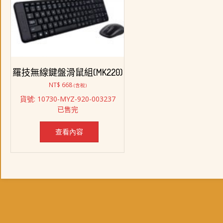
羅技無線鍵盤滑鼠組(MK220)
NT$
668
(含稅)
貨號: 10730-MYZ-920-003237
已售完
查看內容