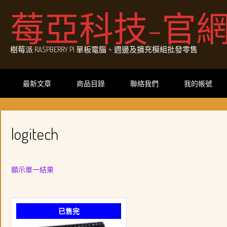
Skip
莓亞科技-官
to
content
樹莓派 RASPBERRY PI 單板電腦、週邊及擴充模組批發零售
最新文章
商品目錄
聯絡我們
我的帳號
logitech
顯示單一結果
已售完