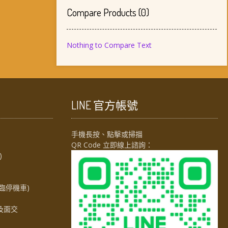
Compare Products
(
0
)
Nothing to Compare Text
LINE 官方帳號
手機長按、點擊或掃描
QR Code 立即線上諮詢：
)
臨停機車)
及面交