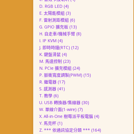
D. RGB LED
(4)
E. 太陽能模組
(3)
F. 雷射測距模組
(6)
G. GPIO 擴充板
(13)
H. 自走車/機械手臂
(8)
I. IP KVM
(4)
J. 即時時鐘(RTC)
(12)
K. 鍵盤滑鼠
(4)
M. 馬達控制
(23)
N. PCIe 擴充模組
(24)
P. 脈衝寬度調製(PWM)
(15)
R. 繼電器
(17)
S. 感測器
(41)
T. 教學
(6)
U. USB 轉換器/集線器
(30)
W. 單線介面(1-wire)
(7)
X. All-in-One 樹莓派平板電腦
(4)
Y. 馬克杯
(1)
Z. *** 依通訊協定分類 ***
(164)