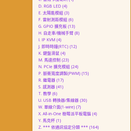
D. RGB LED
(4)
E. 太陽能模組
(3)
F. 雷射測距模組
(6)
G. GPIO 擴充板
(13)
H. 自走車/機械手臂
(8)
I. IP KVM
(4)
J. 即時時鐘(RTC)
(12)
K. 鍵盤滑鼠
(4)
M. 馬達控制
(23)
N. PCIe 擴充模組
(24)
P. 脈衝寬度調製(PWM)
(15)
R. 繼電器
(17)
S. 感測器
(41)
T. 教學
(6)
U. USB 轉換器/集線器
(30)
W. 單線介面(1-wire)
(7)
X. All-in-One 樹莓派平板電腦
(4)
Y. 馬克杯
(1)
Z. *** 依通訊協定分類 ***
(164)