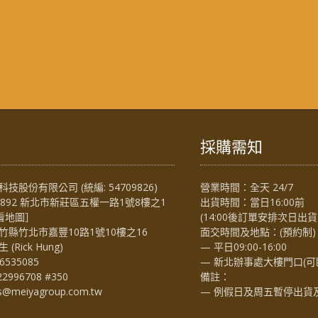
採購需知
技股份有限公司 (統編: 54709826)
營業時間：全天 24/7
4892 新北市新莊區五權一路1號8樓之1
出貨時間：當日16:00前
看地圖
］
(14:00後訂單安排次日出貨
竹縣竹北市嘉豐10路1號10樓之16
面交時間及地點：(預約制)
Rick Hung)
— 平日09:00-16:00
6535085
— 新北辦事處大樓門口(可
22996708 #350
備註：
es@meiyagroup.com.tw
— 例假日及周五暫停出貨