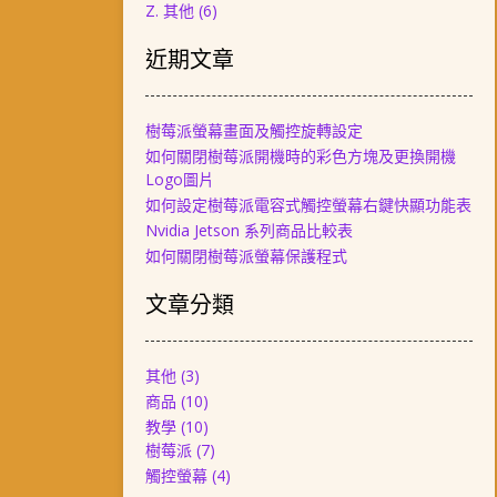
Z. 其他
(6)
近期文章
樹莓派螢幕畫面及觸控旋轉設定
如何關閉樹莓派開機時的彩色方塊及更換開機
Logo圖片
如何設定樹莓派電容式觸控螢幕右鍵快顯功能表
Nvidia Jetson 系列商品比較表
如何關閉樹莓派螢幕保護程式
文章分類
其他
(3)
商品
(10)
教學
(10)
樹莓派
(7)
觸控螢幕
(4)