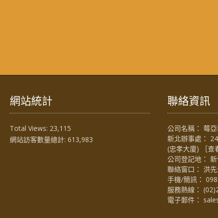
網站統計
聯絡資訊
Total Views:
23,115
公司名稱： 莓亞科
新北辦事處： 2
網站訪客數量總計:
613,983
(忠孝大廈) ［
查
公司登記地： 新
聯絡窗口： 洪先生 (
手機/簡訊：
098
服務熱線：
(02)
電子郵件：
sal