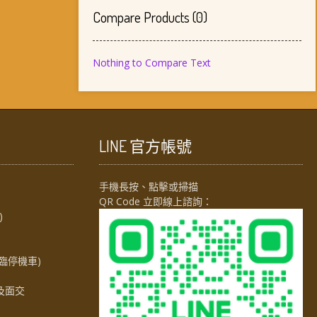
Compare Products
(
0
)
Nothing to Compare Text
LINE 官方帳號
手機長按、點擊或掃描
QR Code 立即線上諮詢：
)
臨停機車)
及面交