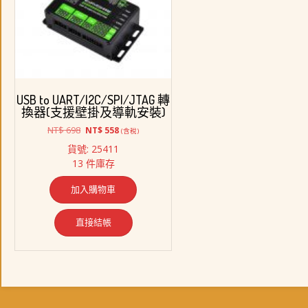
USB to UART/I2C/SPI/JTAG 轉
換器(支援壁掛及導軌安裝)
原
目
NT$
698
NT$
558
(含稅)
始
前
貨號: 25411
價
價
13 件庫存
格：
格：
NT$ 698。
NT$ 558。
加入購物車
直接結帳