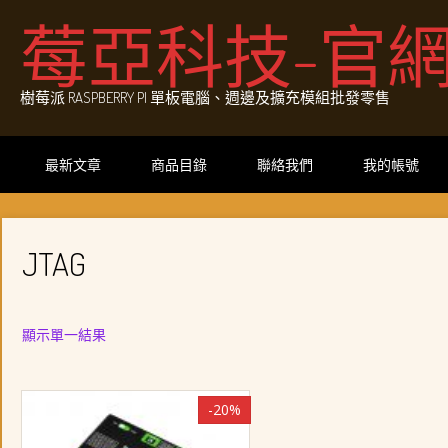
Skip
莓亞科技-官
to
content
樹莓派 RASPBERRY PI 單板電腦、週邊及擴充模組批發零售
最新文章
商品目錄
聯絡我們
我的帳號
JTAG
顯示單一結果
-20%