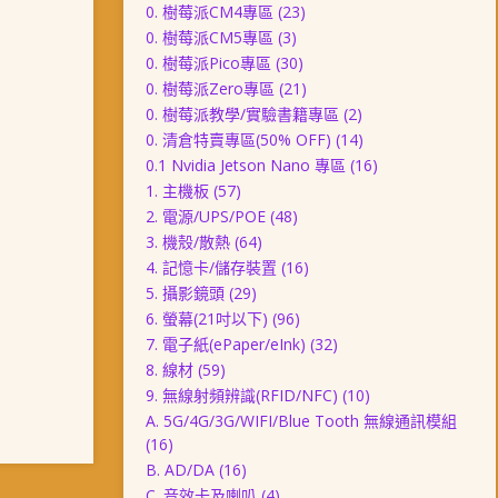
0. 樹莓派CM4專區
(23)
0. 樹莓派CM5專區
(3)
0. 樹莓派Pico專區
(30)
0. 樹莓派Zero專區
(21)
0. 樹莓派教學/實驗書籍專區
(2)
0. 清倉特賣專區(50% OFF)
(14)
0.1 Nvidia Jetson Nano 專區
(16)
1. 主機板
(57)
2. 電源/UPS/POE
(48)
3. 機殼/散熱
(64)
4. 記憶卡/儲存裝置
(16)
5. 攝影鏡頭
(29)
6. 螢幕(21吋以下)
(96)
7. 電子紙(ePaper/eInk)
(32)
8. 線材
(59)
9. 無線射頻辨識(RFID/NFC)
(10)
A. 5G/4G/3G/WIFI/Blue Tooth 無線通訊模組
(16)
B. AD/DA
(16)
C. 音效卡及喇叭
(4)