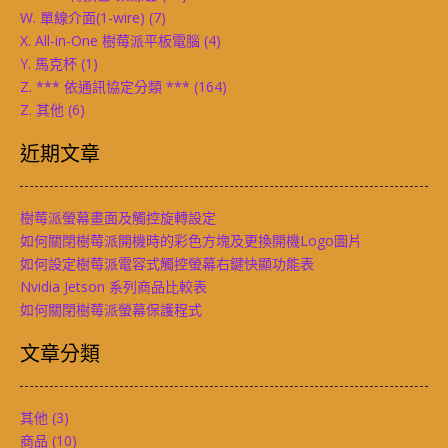
W. 單線介面(1-wire)
(7)
X. All-in-One 樹莓派平板電腦
(4)
Y. 馬克杯
(1)
Z. *** 依通訊協定分類 ***
(164)
Z. 其他
(6)
近期文章
樹莓派螢幕畫面及觸控旋轉設定
如何關閉樹莓派開機時的彩色方塊及更換開機Logo圖片
如何設定樹莓派電容式觸控螢幕右鍵快顯功能表
Nvidia Jetson 系列商品比較表
如何關閉樹莓派螢幕保護程式
文章分類
其他
(3)
商品
(10)