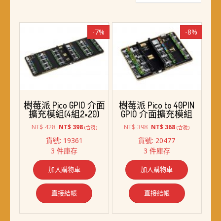
最
新
項
-7%
-8%
目
排
序
樹莓派 Pico GPIO 介面
樹莓派 Pico to 40PIN
擴充模組(4組2×20)
GPIO 介面擴充模組
原
目
原
目
NT$
428
NT$
398
NT$
398
NT$
368
(含稅)
(含稅)
始
前
始
前
貨號: 19361
貨號: 20477
價
價
價
價
3 件庫存
3 件庫存
格：
格：
格：
格：
NT$ 428。
NT$ 398。
NT$ 398。
NT$ 368。
加入購物車
加入購物車
直接結帳
直接結帳