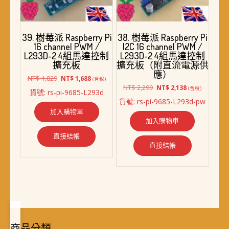
39. 樹莓派 Raspberry Pi
38. 樹莓派 Raspberry Pi
16 channel PWM /
I2C 16 channel PWM /
L293D-2 4組馬達控制
L293D-2 4組馬達控制
擴充板
擴充板（附直流電源供
應）
原
目
NT$
1,829
NT$
1,688
(含稅)
始
前
原
目
NT$
2,299
NT$
2,138
(含稅)
貨號: rs-pi-9685-L293d
價
價
始
前
貨號: rs-pi-9685-L293d-pw
格：
格：
價
價
加入購物車
NT$ 1,829。
NT$ 1,688。
格：
格：
加入購物車
NT$ 2,299。
NT$ 2,138。
直接結帳
直接結帳
商品分類