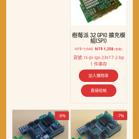
樹莓派 32 GPIO 擴充模
組(SPI)
原
目
NT$
1,640
NT$
1,258
(含稅)
始
前
貨號: rs-pi-spi-23s17-2-bp
價
價
1 件庫存
格：
格：
NT$ 1,640。
NT$ 1,258。
加入購物車
直接結帳
-8%
-7%