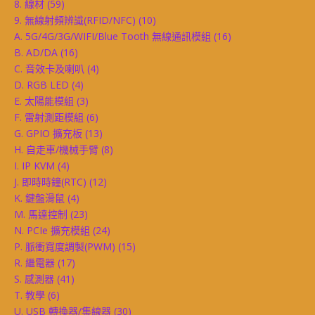
8. 線材
(59)
9. 無線射頻辨識(RFID/NFC)
(10)
A. 5G/4G/3G/WIFI/Blue Tooth 無線通訊模組
(16)
B. AD/DA
(16)
C. 音效卡及喇叭
(4)
D. RGB LED
(4)
E. 太陽能模組
(3)
F. 雷射測距模組
(6)
G. GPIO 擴充板
(13)
H. 自走車/機械手臂
(8)
I. IP KVM
(4)
J. 即時時鐘(RTC)
(12)
K. 鍵盤滑鼠
(4)
M. 馬達控制
(23)
N. PCIe 擴充模組
(24)
P. 脈衝寬度調製(PWM)
(15)
R. 繼電器
(17)
S. 感測器
(41)
T. 教學
(6)
U. USB 轉換器/集線器
(30)