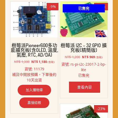
-9%
-19%
已售完
樹莓派Pioneer600多功
樹莓派 I2C – 32 GPIO 擴
能擴充板(含OLED, 溫度,
充板(精簡版)
氣壓, RTC, AD/DA)
原
目
NT$
1,200
NT$
969
(含稅)
原
目
始
前
NT$
1,300
NT$
1,180
(含稅)
貨號: rs-pi-i2c-23017-2-bp-
始
前
價
價
貨號: 11179
lite
價
價
格：
格：
補貨中開放預購，下單後約
已售完
格：
格：
NT$ 1,200。
NT$ 969。
10天出貨
NT$ 1,300。
NT$ 1,180。
查看內容
加入購物車
直接結帳
-23%