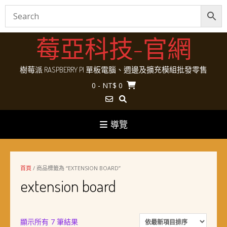
Skip
莓亞科技-官網
to
content
樹莓派 RASPBERRY PI 單板電腦、週邊及擴充模組批發零售
0
- NT$ 0
導覽
首頁
/ 商品標籤為 “EXTENSION BOARD”
extension board
依
顯示所有 7 筆結果