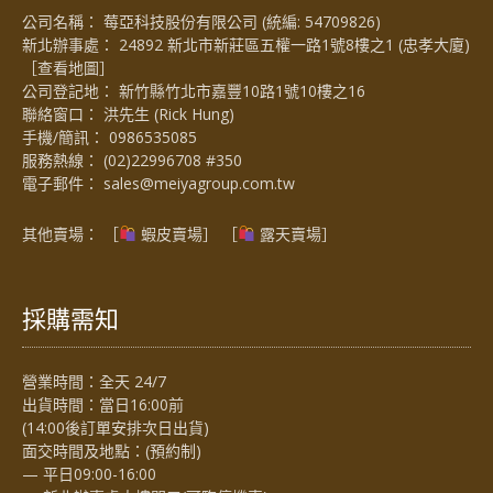
公司名稱： 莓亞科技股份有限公司 (統編: 54709826)
新北辦事處： 24892 新北市新莊區五權一路1號8樓之1 (忠孝大廈)
［
查看地圖
］
公司登記地： 新竹縣竹北市嘉豐10路1號10樓之16
聯絡窗口： 洪先生 (Rick Hung)
手機/簡訊：
0986535085
服務熱線：
(02)22996708 #350
電子郵件：
sales@meiyagroup.com.tw
其他賣場： ［
蝦皮賣場
］ ［
露天賣場］
採購需知
營業時間：全天 24/7
出貨時間：當日16:00前
(14:00後訂單安排次日出貨)
面交時間及地點：(預約制)
— 平日09:00-16:00