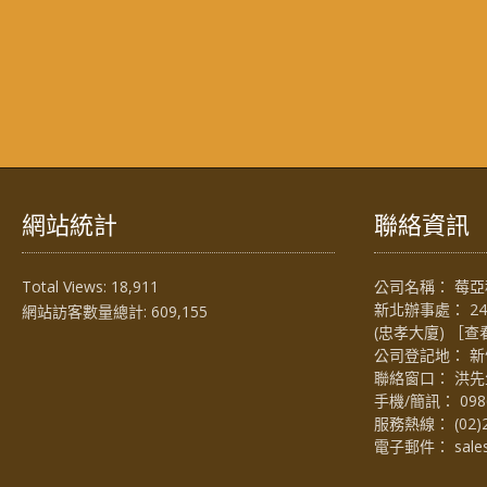
網站統計
聯絡資訊
Total Views:
18,911
公司名稱： 莓亞科
新北辦事處： 2
網站訪客數量總計:
609,155
(忠孝大廈) ［
查
公司登記地： 新
聯絡窗口： 洪先生 (
手機/簡訊：
098
服務熱線：
(02)
電子郵件：
sal