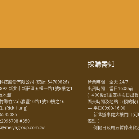
採購需知
技股份有限公司 (統編: 54709826)
營業時間：全天 24/7
4892 新北市新莊區五權一路1號8樓之1
出貨時間：當日16:00前
看地圖
］
(14:00後訂單安排次日出貨
竹縣竹北市嘉豐10路1號10樓之16
面交時間及地點：(預約制)
Rick Hung)
— 平日09:00-16:00
6535085
— 新北辦事處大樓門口(可
22996708 #350
備註：
es@meiyagroup.com.tw
— 例假日及周五暫停出貨