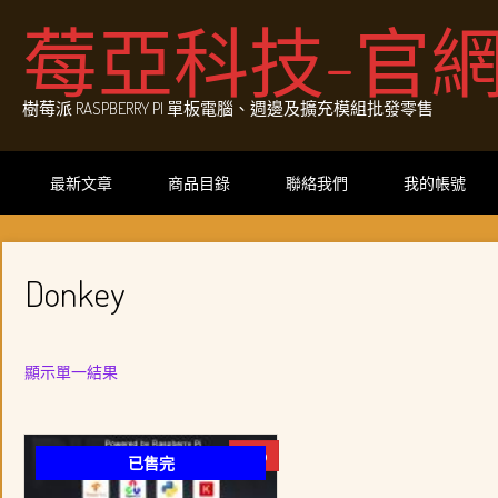
Skip
莓亞科技-官
to
content
樹莓派 RASPBERRY PI 單板電腦、週邊及擴充模組批發零售
最新文章
商品目錄
聯絡我們
我的帳號
Donkey
顯示單一結果
-5%
已售完