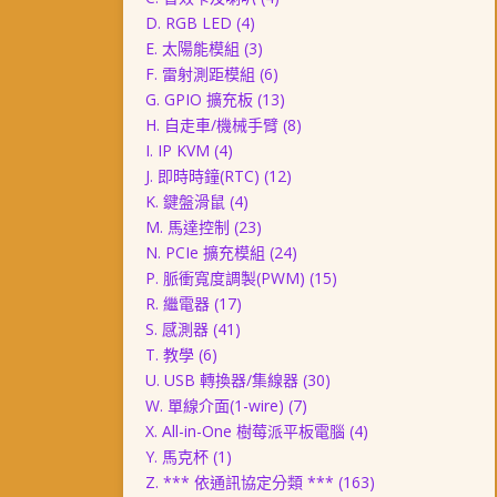
D. RGB LED
(4)
E. 太陽能模組
(3)
F. 雷射測距模組
(6)
G. GPIO 擴充板
(13)
H. 自走車/機械手臂
(8)
I. IP KVM
(4)
J. 即時時鐘(RTC)
(12)
K. 鍵盤滑鼠
(4)
M. 馬達控制
(23)
N. PCIe 擴充模組
(24)
P. 脈衝寬度調製(PWM)
(15)
R. 繼電器
(17)
S. 感測器
(41)
T. 教學
(6)
U. USB 轉換器/集線器
(30)
W. 單線介面(1-wire)
(7)
X. All-in-One 樹莓派平板電腦
(4)
Y. 馬克杯
(1)
Z. *** 依通訊協定分類 ***
(163)