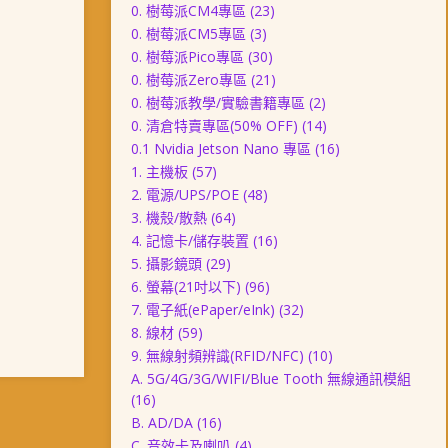
0. 樹莓派CM4專區
(23)
0. 樹莓派CM5專區
(3)
0. 樹莓派Pico專區
(30)
0. 樹莓派Zero專區
(21)
0. 樹莓派教學/實驗書籍專區
(2)
0. 清倉特賣專區(50% OFF)
(14)
0.1 Nvidia Jetson Nano 專區
(16)
1. 主機板
(57)
2. 電源/UPS/POE
(48)
3. 機殼/散熱
(64)
4. 記憶卡/儲存裝置
(16)
5. 攝影鏡頭
(29)
6. 螢幕(21吋以下)
(96)
7. 電子紙(ePaper/eInk)
(32)
8. 線材
(59)
9. 無線射頻辨識(RFID/NFC)
(10)
A. 5G/4G/3G/WIFI/Blue Tooth 無線通訊模組
(16)
B. AD/DA
(16)
C. 音效卡及喇叭
(4)