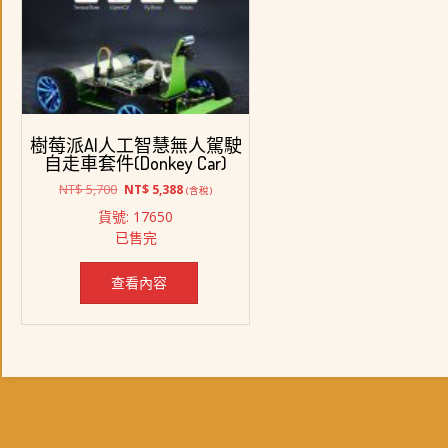
樹莓派AI人工智慧無人駕駛
自走車套件(Donkey Car)
原
目
NT$
5,700
NT$
5,388
(含稅)
始
前
貨號: 17650
價
價
已售完
格：
格：
NT$ 5,700。
NT$ 5,388。
查看內容