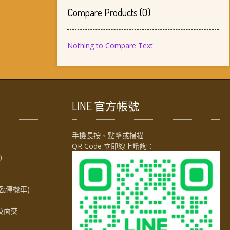
Compare Products
(
0
)
Nothing to Compare Text
LINE 官方帳號
手機長按、點擊或掃描
QR Code 立即線上諮詢：
)
臨停機車)
及面交