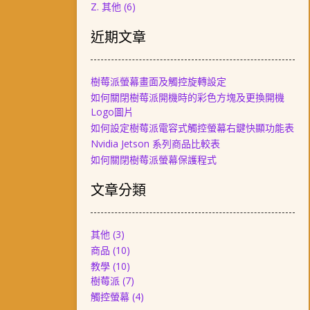
Z. 其他
(6)
近期文章
樹莓派螢幕畫面及觸控旋轉設定
如何關閉樹莓派開機時的彩色方塊及更換開機
Logo圖片
如何設定樹莓派電容式觸控螢幕右鍵快顯功能表
Nvidia Jetson 系列商品比較表
如何關閉樹莓派螢幕保護程式
文章分類
其他
(3)
商品
(10)
教學
(10)
樹莓派
(7)
觸控螢幕
(4)