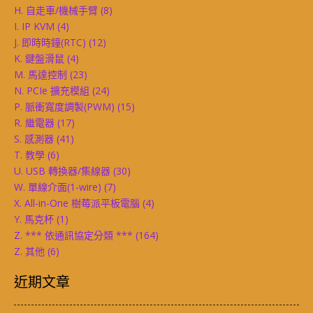
H. 自走車/機械手臂
(8)
I. IP KVM
(4)
J. 即時時鐘(RTC)
(12)
K. 鍵盤滑鼠
(4)
M. 馬達控制
(23)
N. PCIe 擴充模組
(24)
P. 脈衝寬度調製(PWM)
(15)
R. 繼電器
(17)
S. 感測器
(41)
T. 教學
(6)
U. USB 轉換器/集線器
(30)
W. 單線介面(1-wire)
(7)
X. All-in-One 樹莓派平板電腦
(4)
Y. 馬克杯
(1)
Z. *** 依通訊協定分類 ***
(164)
Z. 其他
(6)
近期文章