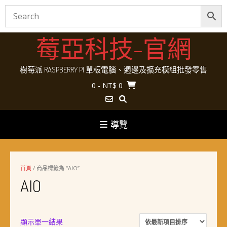
Skip
莓亞科技-官網
to
content
樹莓派 RASPBERRY PI 單板電腦、週邊及擴充模組批發零售
0
- NT$ 0
導覽
首頁
/ 商品標籤為 “AIO”
AIO
顯示單一結果