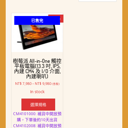
-27%
已售完
樹莓派 All-in-One 觸控
平板電腦(13.3 吋, IPS,
內建 CM4 及 I/O 介面,
內建喇叭)
價
NT$
7,980
–
NT$
9,980
(含稅)
格
In stock
範
此
圍：
產
NT$ 7,980
選擇規格
品
到
CM4101000: 補貨中開放預
NT$ 9,980
有
購，下單後約10天出貨
多
CM4102008: 補貨中開放預
種