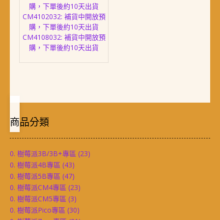
購，下單後約10天出貨
款
CM4102032: 補貨中開放預
式。
購，下單後約10天出貨
可
CM4108032: 補貨中開放預
在
購，下單後約10天出貨
產
品
頁
面
選
擇
選
商品分類
項
0. 樹莓派3B/3B+專區
(23)
0. 樹莓派4B專區
(43)
0. 樹莓派5B專區
(47)
0. 樹莓派CM4專區
(23)
0. 樹莓派CM5專區
(3)
0. 樹莓派Pico專區
(30)