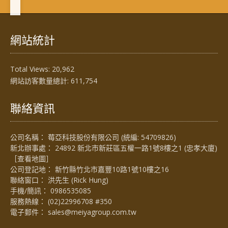
網站統計
Total Views:
20,962
網站訪客數量總計:
611,754
聯絡資訊
公司名稱： 莓亞科技股份有限公司 (統編: 54709826)
新北辦事處： 24892 新北市新莊區五權一路1號8樓之1 (忠孝大廈)
［
查看地圖
］
公司登記地： 新竹縣竹北市嘉豐10路1號10樓之16
聯絡窗口： 洪先生 (Rick Hung)
手機/簡訊：
0986535085
服務熱線：
(02)22996708 #350
電子郵件：
sales@meiyagroup.com.tw