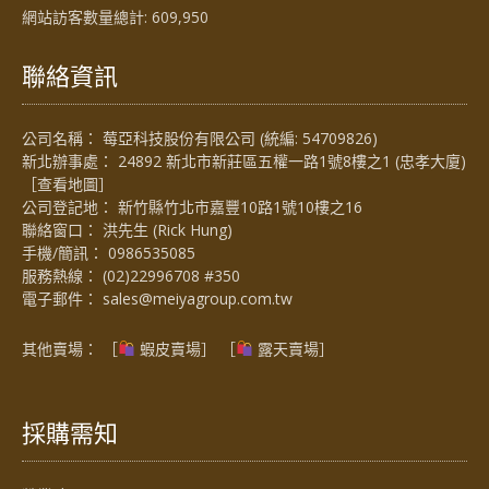
網站訪客數量總計:
609,950
聯絡資訊
公司名稱： 莓亞科技股份有限公司 (統編: 54709826)
新北辦事處： 24892 新北市新莊區五權一路1號8樓之1 (忠孝大廈)
［
查看地圖
］
公司登記地： 新竹縣竹北市嘉豐10路1號10樓之16
聯絡窗口： 洪先生 (Rick Hung)
手機/簡訊：
0986535085
服務熱線：
(02)22996708 #350
電子郵件：
sales@meiyagroup.com.tw
其他賣場： ［
蝦皮賣場
］ ［
露天賣場］
採購需知