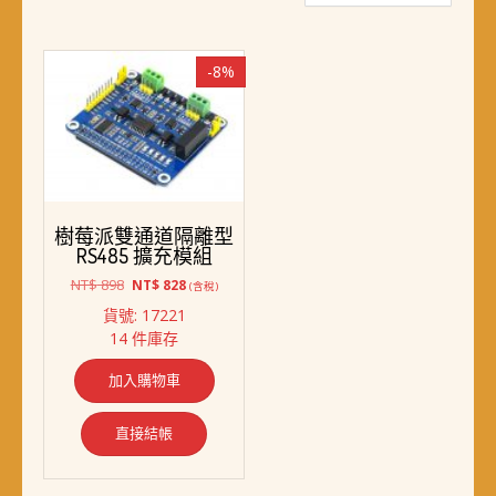
-8%
樹莓派雙通道隔離型
RS485 擴充模組
原
目
NT$
898
NT$
828
(含稅)
始
前
貨號: 17221
價
價
14 件庫存
格：
格：
NT$ 898。
NT$ 828。
加入購物車
直接結帳