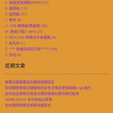
P. 脈衝寬度調製(PWM)
(15)
R. 繼電器
(17)
S. 感測器
(41)
T. 教學
(6)
U. USB 轉換器/集線器
(30)
W. 單線介面(1-wire)
(7)
X. All-in-One 樹莓派平板電腦
(4)
Y. 馬克杯
(1)
Z. *** 依通訊協定分類 ***
(164)
Z. 其他
(6)
近期文章
樹莓派螢幕畫面及觸控旋轉設定
如何關閉樹莓派開機時的彩色方塊及更換開機Logo圖片
如何設定樹莓派電容式觸控螢幕右鍵快顯功能表
Nvidia Jetson 系列商品比較表
如何關閉樹莓派螢幕保護程式