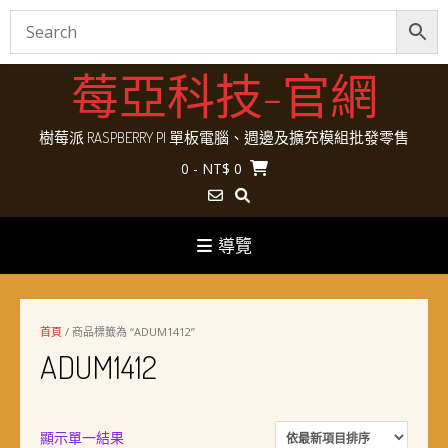
Skip
莓亞科技-官網
to
content
樹莓派 RASPBERRY PI 單板電腦、週邊及擴充模組批發零售
0
- NT$ 0
導覽
首頁
/ 商品標籤為 “ADUM1412”
ADUM1412
顯示單一結果